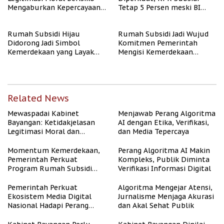
Mengaburkan Kepercayaan
Tetap 5 Persen meski BI
Publik
Rate Naik
Rumah Subsidi Hijau
Rumah Subsidi Jadi Wujud
Didorong Jadi Simbol
Komitmen Pemerintah
Kemerdekaan yang Layak
Mengisi Kemerdekaan
dan Asri
dengan Kesejahteraan
Related News
Mewaspadai Kabinet
Menjawab Perang Algoritma
Bayangan: Ketidakjelasan
AI dengan Etika, Verifikasi,
Legitimasi Moral dan
dan Media Tepercaya
Representasi
Momentum Kemerdekaan,
Perang Algoritma AI Makin
Pemerintah Perkuat
Kompleks, Publik Diminta
Program Rumah Subsidi
Verifikasi Informasi Digital
untuk Masyarakat
Berpenghasilan Rendah
Pemerintah Perkuat
Algoritma Mengejar Atensi,
Ekosistem Media Digital
Jurnalisme Menjaga Akurasi
Nasional Hadapi Perang
dan Akal Sehat Publik
Algoritma AI