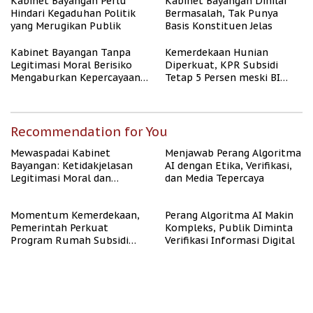
Kabinet Bayangan Perlu
Kabinet Bayangan Dinilai
Hindari Kegaduhan Politik
Bermasalah, Tak Punya
yang Merugikan Publik
Basis Konstituen Jelas
Kabinet Bayangan Tanpa
Kemerdekaan Hunian
Legitimasi Moral Berisiko
Diperkuat, KPR Subsidi
Mengaburkan Kepercayaan
Tetap 5 Persen meski BI
Publik
Rate Naik
Recommendation for You
Mewaspadai Kabinet
Menjawab Perang Algoritma
Bayangan: Ketidakjelasan
AI dengan Etika, Verifikasi,
Legitimasi Moral dan
dan Media Tepercaya
Representasi
Momentum Kemerdekaan,
Perang Algoritma AI Makin
Pemerintah Perkuat
Kompleks, Publik Diminta
Program Rumah Subsidi
Verifikasi Informasi Digital
untuk Masyarakat
Berpenghasilan Rendah