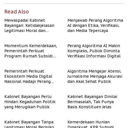
Read Also
Mewaspadai Kabinet
Menjawab Perang Algoritma
Bayangan: Ketidakjelasan
AI dengan Etika, Verifikasi,
Legitimasi Moral dan
dan Media Tepercaya
Representasi
Momentum Kemerdekaan,
Perang Algoritma AI Makin
Pemerintah Perkuat
Kompleks, Publik Diminta
Program Rumah Subsidi
Verifikasi Informasi Digital
untuk Masyarakat
Berpenghasilan Rendah
Pemerintah Perkuat
Algoritma Mengejar Atensi,
Ekosistem Media Digital
Jurnalisme Menjaga Akurasi
Nasional Hadapi Perang
dan Akal Sehat Publik
Algoritma AI
Kabinet Bayangan Perlu
Kabinet Bayangan Dinilai
Hindari Kegaduhan Politik
Bermasalah, Tak Punya
yang Merugikan Publik
Basis Konstituen Jelas
Kabinet Bayangan Tanpa
Kemerdekaan Hunian
Legitimasi Moral Berisiko
Diperkuat, KPR Subsidi