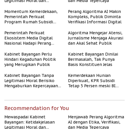
Legitimasi Moral dan
dan Media Tepercaya
Representasi
Momentum Kemerdekaan,
Perang Algoritma AI Makin
Pemerintah Perkuat
Kompleks, Publik Diminta
Program Rumah Subsidi
Verifikasi Informasi Digital
untuk Masyarakat
Berpenghasilan Rendah
Pemerintah Perkuat
Algoritma Mengejar Atensi,
Ekosistem Media Digital
Jurnalisme Menjaga Akurasi
Nasional Hadapi Perang
dan Akal Sehat Publik
Algoritma AI
Kabinet Bayangan Perlu
Kabinet Bayangan Dinilai
Hindari Kegaduhan Politik
Bermasalah, Tak Punya
yang Merugikan Publik
Basis Konstituen Jelas
Kabinet Bayangan Tanpa
Kemerdekaan Hunian
Legitimasi Moral Berisiko
Diperkuat, KPR Subsidi
Mengaburkan Kepercayaan
Tetap 5 Persen meski BI
Publik
Rate Naik
Recommendation for You
Mewaspadai Kabinet
Menjawab Perang Algoritma
Bayangan: Ketidakjelasan
AI dengan Etika, Verifikasi,
Legitimasi Moral dan
dan Media Tepercaya