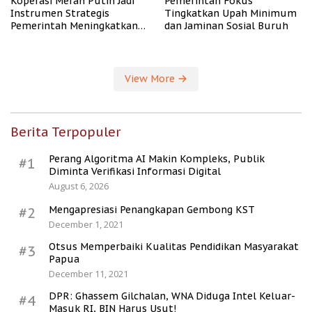
Koperasi Merah Putih Jadi
Pemerintah Fokus
Instrumen Strategis
Tingkatkan Upah Minimum
Pemerintah Meningkatkan
dan Jaminan Sosial Buruh
Kesejahteraan Desa
View More
Berita Terpopuler
Perang Algoritma AI Makin Kompleks, Publik
#1
Diminta Verifikasi Informasi Digital
August 6, 2026
Mengapresiasi Penangkapan Gembong KST
#2
December 1, 2021
Otsus Memperbaiki Kualitas Pendidikan Masyarakat
#3
Papua
December 11, 2021
DPR: Ghassem Gilchalan, WNA Diduga Intel Keluar-
#4
Masuk RI, BIN Harus Usut!