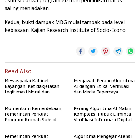
asumsi bahwa program gizi dan pendidikan harus
saling meniadakan.
Kedua, bukti dampak MBG mulai tampak pada level
kebiasaan. Kajian Research Institute of Socio-Econo
Read Also
Mewaspadai Kabinet
Menjawab Perang Algoritma
Bayangan: Ketidakjelasan
AI dengan Etika, Verifikasi,
Legitimasi Moral dan
dan Media Tepercaya
Representasi
Momentum Kemerdekaan,
Perang Algoritma AI Makin
Pemerintah Perkuat
Kompleks, Publik Diminta
Program Rumah Subsidi
Verifikasi Informasi Digital
untuk Masyarakat
Berpenghasilan Rendah
Pemerintah Perkuat
Algoritma Mengejar Atensi,