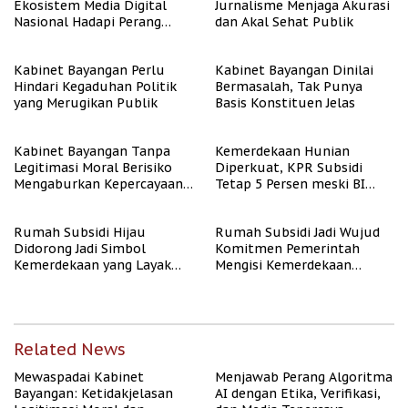
Ekosistem Media Digital
Jurnalisme Menjaga Akurasi
Nasional Hadapi Perang
dan Akal Sehat Publik
Algoritma AI
Kabinet Bayangan Perlu
Kabinet Bayangan Dinilai
Hindari Kegaduhan Politik
Bermasalah, Tak Punya
yang Merugikan Publik
Basis Konstituen Jelas
Kabinet Bayangan Tanpa
Kemerdekaan Hunian
Legitimasi Moral Berisiko
Diperkuat, KPR Subsidi
Mengaburkan Kepercayaan
Tetap 5 Persen meski BI
Publik
Rate Naik
Rumah Subsidi Hijau
Rumah Subsidi Jadi Wujud
Didorong Jadi Simbol
Komitmen Pemerintah
Kemerdekaan yang Layak
Mengisi Kemerdekaan
dan Asri
dengan Kesejahteraan
Related News
Mewaspadai Kabinet
Menjawab Perang Algoritma
Bayangan: Ketidakjelasan
AI dengan Etika, Verifikasi,