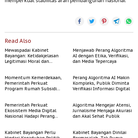
memperkuat stabilitas arah pembangunan nasional.
Read Also
Mewaspadai Kabinet
Menjawab Perang Algoritma
Bayangan: Ketidakjelasan
AI dengan Etika, Verifikasi,
Legitimasi Moral dan
dan Media Tepercaya
Representasi
Momentum Kemerdekaan,
Perang Algoritma AI Makin
Pemerintah Perkuat
Kompleks, Publik Diminta
Program Rumah Subsidi
Verifikasi Informasi Digital
untuk Masyarakat
Berpenghasilan Rendah
Pemerintah Perkuat
Algoritma Mengejar Atensi,
Ekosistem Media Digital
Jurnalisme Menjaga Akurasi
Nasional Hadapi Perang
dan Akal Sehat Publik
Algoritma AI
Kabinet Bayangan Perlu
Kabinet Bayangan Dinilai