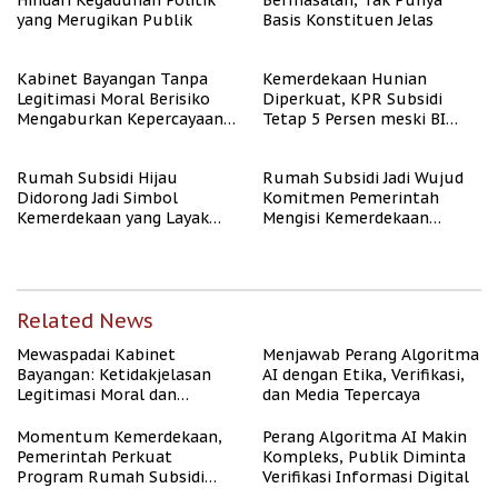
Hindari Kegaduhan Politik
Bermasalah, Tak Punya
yang Merugikan Publik
Basis Konstituen Jelas
Kabinet Bayangan Tanpa
Kemerdekaan Hunian
Legitimasi Moral Berisiko
Diperkuat, KPR Subsidi
Mengaburkan Kepercayaan
Tetap 5 Persen meski BI
Publik
Rate Naik
Rumah Subsidi Hijau
Rumah Subsidi Jadi Wujud
Didorong Jadi Simbol
Komitmen Pemerintah
Kemerdekaan yang Layak
Mengisi Kemerdekaan
dan Asri
dengan Kesejahteraan
Related News
Mewaspadai Kabinet
Menjawab Perang Algoritma
Bayangan: Ketidakjelasan
AI dengan Etika, Verifikasi,
Legitimasi Moral dan
dan Media Tepercaya
Representasi
Momentum Kemerdekaan,
Perang Algoritma AI Makin
Pemerintah Perkuat
Kompleks, Publik Diminta
Program Rumah Subsidi
Verifikasi Informasi Digital
untuk Masyarakat