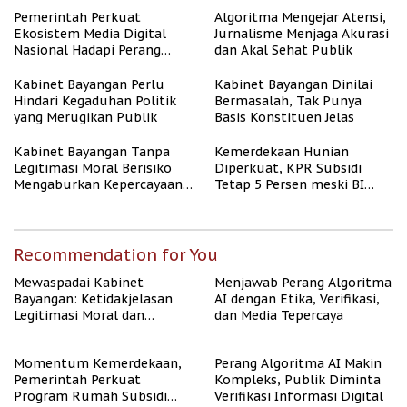
Berpenghasilan Rendah
Pemerintah Perkuat
Algoritma Mengejar Atensi,
Ekosistem Media Digital
Jurnalisme Menjaga Akurasi
Nasional Hadapi Perang
dan Akal Sehat Publik
Algoritma AI
Kabinet Bayangan Perlu
Kabinet Bayangan Dinilai
Hindari Kegaduhan Politik
Bermasalah, Tak Punya
yang Merugikan Publik
Basis Konstituen Jelas
Kabinet Bayangan Tanpa
Kemerdekaan Hunian
Legitimasi Moral Berisiko
Diperkuat, KPR Subsidi
Mengaburkan Kepercayaan
Tetap 5 Persen meski BI
Publik
Rate Naik
Recommendation for You
Mewaspadai Kabinet
Menjawab Perang Algoritma
Bayangan: Ketidakjelasan
AI dengan Etika, Verifikasi,
Legitimasi Moral dan
dan Media Tepercaya
Representasi
Momentum Kemerdekaan,
Perang Algoritma AI Makin
Pemerintah Perkuat
Kompleks, Publik Diminta
Program Rumah Subsidi
Verifikasi Informasi Digital