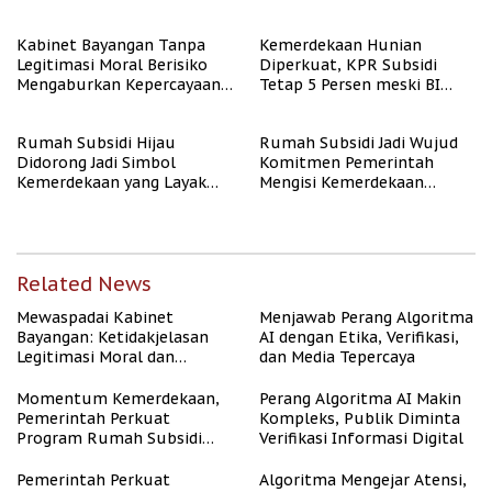
Kabinet Bayangan Tanpa
Kemerdekaan Hunian
Legitimasi Moral Berisiko
Diperkuat, KPR Subsidi
Mengaburkan Kepercayaan
Tetap 5 Persen meski BI
Publik
Rate Naik
Rumah Subsidi Hijau
Rumah Subsidi Jadi Wujud
Didorong Jadi Simbol
Komitmen Pemerintah
Kemerdekaan yang Layak
Mengisi Kemerdekaan
dan Asri
dengan Kesejahteraan
Related News
Mewaspadai Kabinet
Menjawab Perang Algoritma
Bayangan: Ketidakjelasan
AI dengan Etika, Verifikasi,
Legitimasi Moral dan
dan Media Tepercaya
Representasi
Momentum Kemerdekaan,
Perang Algoritma AI Makin
Pemerintah Perkuat
Kompleks, Publik Diminta
Program Rumah Subsidi
Verifikasi Informasi Digital
untuk Masyarakat
Berpenghasilan Rendah
Pemerintah Perkuat
Algoritma Mengejar Atensi,