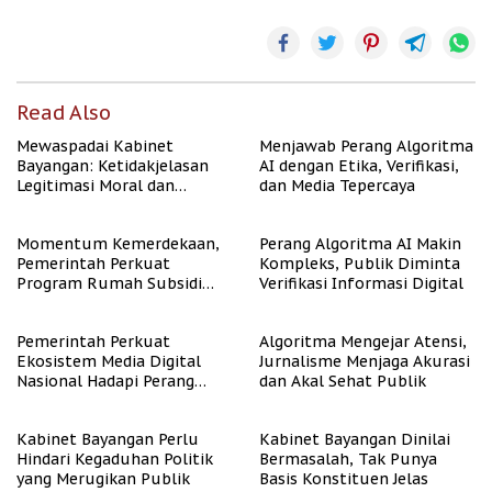
Read Also
Mewaspadai Kabinet
Menjawab Perang Algoritma
Bayangan: Ketidakjelasan
AI dengan Etika, Verifikasi,
Legitimasi Moral dan
dan Media Tepercaya
Representasi
Momentum Kemerdekaan,
Perang Algoritma AI Makin
Pemerintah Perkuat
Kompleks, Publik Diminta
Program Rumah Subsidi
Verifikasi Informasi Digital
untuk Masyarakat
Berpenghasilan Rendah
Pemerintah Perkuat
Algoritma Mengejar Atensi,
Ekosistem Media Digital
Jurnalisme Menjaga Akurasi
Nasional Hadapi Perang
dan Akal Sehat Publik
Algoritma AI
Kabinet Bayangan Perlu
Kabinet Bayangan Dinilai
Hindari Kegaduhan Politik
Bermasalah, Tak Punya
yang Merugikan Publik
Basis Konstituen Jelas