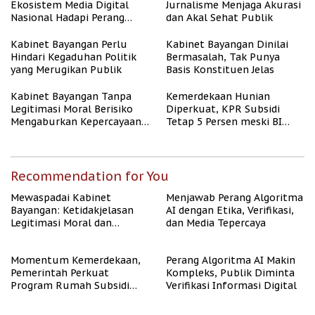
Ekosistem Media Digital
Jurnalisme Menjaga Akurasi
Nasional Hadapi Perang
dan Akal Sehat Publik
Algoritma AI
Kabinet Bayangan Perlu
Kabinet Bayangan Dinilai
Hindari Kegaduhan Politik
Bermasalah, Tak Punya
yang Merugikan Publik
Basis Konstituen Jelas
Kabinet Bayangan Tanpa
Kemerdekaan Hunian
Legitimasi Moral Berisiko
Diperkuat, KPR Subsidi
Mengaburkan Kepercayaan
Tetap 5 Persen meski BI
Publik
Rate Naik
Recommendation for You
Mewaspadai Kabinet
Menjawab Perang Algoritma
Bayangan: Ketidakjelasan
AI dengan Etika, Verifikasi,
Legitimasi Moral dan
dan Media Tepercaya
Representasi
Momentum Kemerdekaan,
Perang Algoritma AI Makin
Pemerintah Perkuat
Kompleks, Publik Diminta
Program Rumah Subsidi
Verifikasi Informasi Digital
untuk Masyarakat
Berpenghasilan Rendah