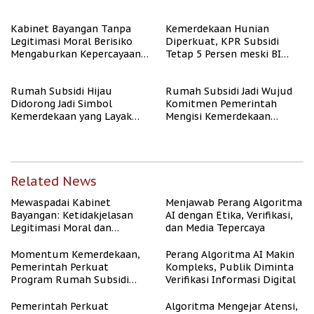
Kabinet Bayangan Tanpa
Kemerdekaan Hunian
Legitimasi Moral Berisiko
Diperkuat, KPR Subsidi
Mengaburkan Kepercayaan
Tetap 5 Persen meski BI
Publik
Rate Naik
Rumah Subsidi Hijau
Rumah Subsidi Jadi Wujud
Didorong Jadi Simbol
Komitmen Pemerintah
Kemerdekaan yang Layak
Mengisi Kemerdekaan
dan Asri
dengan Kesejahteraan
Related News
Mewaspadai Kabinet
Menjawab Perang Algoritma
Bayangan: Ketidakjelasan
AI dengan Etika, Verifikasi,
Legitimasi Moral dan
dan Media Tepercaya
Representasi
Momentum Kemerdekaan,
Perang Algoritma AI Makin
Pemerintah Perkuat
Kompleks, Publik Diminta
Program Rumah Subsidi
Verifikasi Informasi Digital
untuk Masyarakat
Berpenghasilan Rendah
Pemerintah Perkuat
Algoritma Mengejar Atensi,