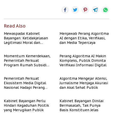
Read Also
Mewaspadai Kabinet
Menjawab Perang Algoritma
Bayangan: Ketidakjelasan
AI dengan Etika, Verifikasi,
Legitimasi Moral dan
dan Media Tepercaya
Representasi
Momentum Kemerdekaan,
Perang Algoritma AI Makin
Pemerintah Perkuat
Kompleks, Publik Diminta
Program Rumah Subsidi
Verifikasi Informasi Digital
untuk Masyarakat
Berpenghasilan Rendah
Pemerintah Perkuat
Algoritma Mengejar Atensi,
Ekosistem Media Digital
Jurnalisme Menjaga Akurasi
Nasional Hadapi Perang
dan Akal Sehat Publik
Algoritma AI
Kabinet Bayangan Perlu
Kabinet Bayangan Dinilai
Hindari Kegaduhan Politik
Bermasalah, Tak Punya
yang Merugikan Publik
Basis Konstituen Jelas