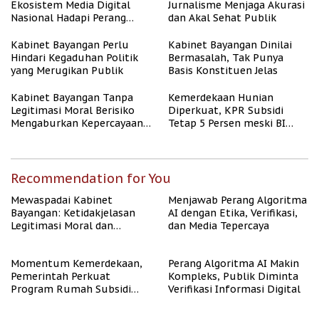
Ekosistem Media Digital
Jurnalisme Menjaga Akurasi
Nasional Hadapi Perang
dan Akal Sehat Publik
Algoritma AI
Kabinet Bayangan Perlu
Kabinet Bayangan Dinilai
Hindari Kegaduhan Politik
Bermasalah, Tak Punya
yang Merugikan Publik
Basis Konstituen Jelas
Kabinet Bayangan Tanpa
Kemerdekaan Hunian
Legitimasi Moral Berisiko
Diperkuat, KPR Subsidi
Mengaburkan Kepercayaan
Tetap 5 Persen meski BI
Publik
Rate Naik
Recommendation for You
Mewaspadai Kabinet
Menjawab Perang Algoritma
Bayangan: Ketidakjelasan
AI dengan Etika, Verifikasi,
Legitimasi Moral dan
dan Media Tepercaya
Representasi
Momentum Kemerdekaan,
Perang Algoritma AI Makin
Pemerintah Perkuat
Kompleks, Publik Diminta
Program Rumah Subsidi
Verifikasi Informasi Digital
untuk Masyarakat
Berpenghasilan Rendah