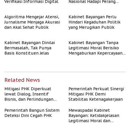
Verifikasi Informasi Digital
Nasional Hadapi Perang
Algoritma AI
Algoritma Mengejar Atensi,
Kabinet Bayangan Perlu
Jurnalisme Menjaga Akurasi
Hindari Kegaduhan Politik
dan Akal Sehat Publik
yang Merugikan Publik
Kabinet Bayangan Dinilai
Kabinet Bayangan Tanpa
Bermasalah, Tak Punya
Legitimasi Moral Berisiko
Basis Konstituen Jelas
Mengaburkan Kepercayaan
Publik
Related News
Mitigasi PHK Diperkuat
Pemerintah Perkuat Sinergi
lewat Dialog, Insentif
Mitigasi PHK Demi
Bisnis, dan Perlindungan
Stabilitas Ketenagakerjaan
Tenaga Kerja
Pemerintah Bangun Sistem
Mewaspadai Kabinet
Deteksi Dini Cegah PHK
Bayangan: Ketidakjelasan
Legitimasi Moral dan
Representasi