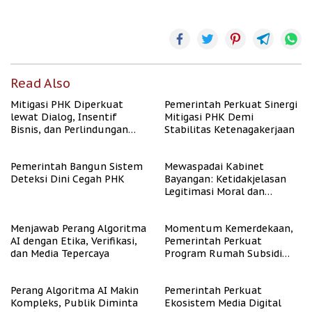
Read Also
Mitigasi PHK Diperkuat
Pemerintah Perkuat Sinergi
lewat Dialog, Insentif
Mitigasi PHK Demi
Bisnis, dan Perlindungan
Stabilitas Ketenagakerjaan
Tenaga Kerja
Pemerintah Bangun Sistem
Mewaspadai Kabinet
Deteksi Dini Cegah PHK
Bayangan: Ketidakjelasan
Legitimasi Moral dan
Representasi
Menjawab Perang Algoritma
Momentum Kemerdekaan,
AI dengan Etika, Verifikasi,
Pemerintah Perkuat
dan Media Tepercaya
Program Rumah Subsidi
untuk Masyarakat
Berpenghasilan Rendah
Perang Algoritma AI Makin
Pemerintah Perkuat
Kompleks, Publik Diminta
Ekosistem Media Digital