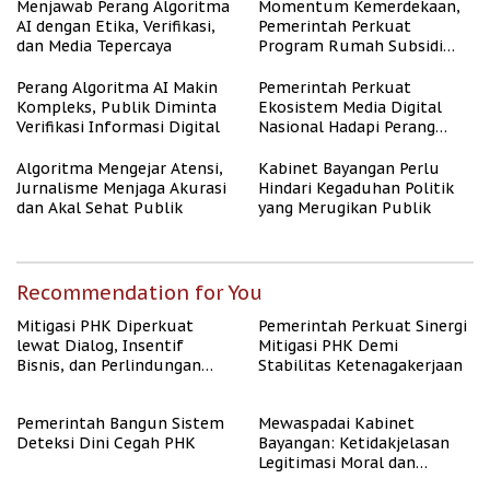
Menjawab Perang Algoritma
Momentum Kemerdekaan,
AI dengan Etika, Verifikasi,
Pemerintah Perkuat
dan Media Tepercaya
Program Rumah Subsidi
untuk Masyarakat
Berpenghasilan Rendah
Perang Algoritma AI Makin
Pemerintah Perkuat
Kompleks, Publik Diminta
Ekosistem Media Digital
Verifikasi Informasi Digital
Nasional Hadapi Perang
Algoritma AI
Algoritma Mengejar Atensi,
Kabinet Bayangan Perlu
Jurnalisme Menjaga Akurasi
Hindari Kegaduhan Politik
dan Akal Sehat Publik
yang Merugikan Publik
Recommendation for You
Mitigasi PHK Diperkuat
Pemerintah Perkuat Sinergi
lewat Dialog, Insentif
Mitigasi PHK Demi
Bisnis, dan Perlindungan
Stabilitas Ketenagakerjaan
Tenaga Kerja
Pemerintah Bangun Sistem
Mewaspadai Kabinet
Deteksi Dini Cegah PHK
Bayangan: Ketidakjelasan
Legitimasi Moral dan
Representasi