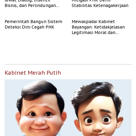
lewat Dialog, Insentif
Mitigasi PHK Demi
Bisnis, dan Perlindungan
Stabilitas Ketenagakerjaan
Tenaga Kerja
Pemerintah Bangun Sistem
Mewaspadai Kabinet
Deteksi Dini Cegah PHK
Bayangan: Ketidakjelasan
Legitimasi Moral dan
Representasi
Kabinet Merah Putih