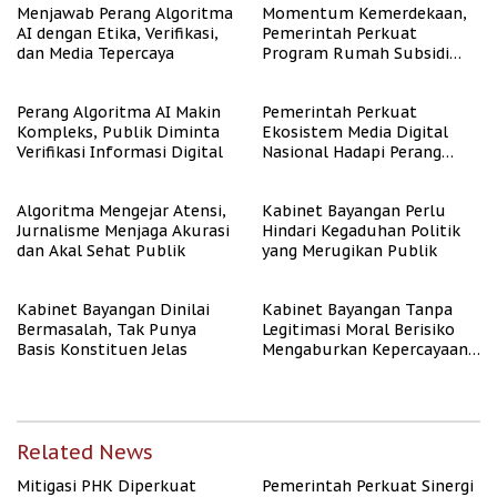
Menjawab Perang Algoritma
Momentum Kemerdekaan,
AI dengan Etika, Verifikasi,
Pemerintah Perkuat
dan Media Tepercaya
Program Rumah Subsidi
untuk Masyarakat
Berpenghasilan Rendah
Perang Algoritma AI Makin
Pemerintah Perkuat
Kompleks, Publik Diminta
Ekosistem Media Digital
Verifikasi Informasi Digital
Nasional Hadapi Perang
Algoritma AI
Algoritma Mengejar Atensi,
Kabinet Bayangan Perlu
Jurnalisme Menjaga Akurasi
Hindari Kegaduhan Politik
dan Akal Sehat Publik
yang Merugikan Publik
Kabinet Bayangan Dinilai
Kabinet Bayangan Tanpa
Bermasalah, Tak Punya
Legitimasi Moral Berisiko
Basis Konstituen Jelas
Mengaburkan Kepercayaan
Publik
Related News
Mitigasi PHK Diperkuat
Pemerintah Perkuat Sinergi