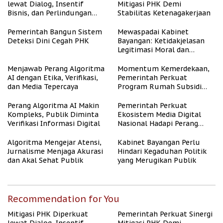
lewat Dialog, Insentif
Mitigasi PHK Demi
Bisnis, dan Perlindungan
Stabilitas Ketenagakerjaan
Tenaga Kerja
Pemerintah Bangun Sistem
Mewaspadai Kabinet
Deteksi Dini Cegah PHK
Bayangan: Ketidakjelasan
Legitimasi Moral dan
Representasi
Menjawab Perang Algoritma
Momentum Kemerdekaan,
AI dengan Etika, Verifikasi,
Pemerintah Perkuat
dan Media Tepercaya
Program Rumah Subsidi
untuk Masyarakat
Berpenghasilan Rendah
Perang Algoritma AI Makin
Pemerintah Perkuat
Kompleks, Publik Diminta
Ekosistem Media Digital
Verifikasi Informasi Digital
Nasional Hadapi Perang
Algoritma AI
Algoritma Mengejar Atensi,
Kabinet Bayangan Perlu
Jurnalisme Menjaga Akurasi
Hindari Kegaduhan Politik
dan Akal Sehat Publik
yang Merugikan Publik
Recommendation for You
Mitigasi PHK Diperkuat
Pemerintah Perkuat Sinergi