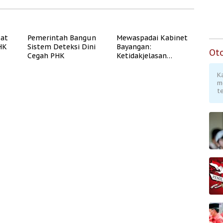
uat
Pemerintah Bangun
Mewaspadai Kabinet
PHK
Sistem Deteksi Dini
Bayangan:
Ot
Cegah PHK
Ketidakjelasan
Legitimasi Moral dan
Representasi
K
m
te