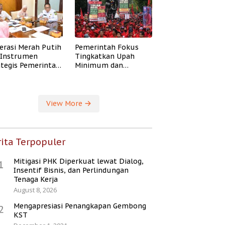
erasi Merah Putih
Pemerintah Fokus
i Instrumen
Tingkatkan Upah
ategis Pemerintah
Minimum dan
ingkatkan
Jaminan Sosial Buruh
ejahteraan Desa
View More
ita Terpopuler
Mitigasi PHK Diperkuat lewat Dialog,
1
Insentif Bisnis, dan Perlindungan
Tenaga Kerja
August 8, 2026
Mengapresiasi Penangkapan Gembong
2
KST