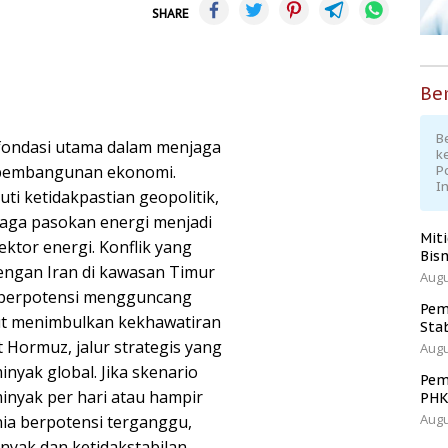
SHARE
Ber
Be
 fondasi utama dalam menjaga
k
 pembangunan ekonomi.
P
I
uti ketidakpastian geopolitik,
ga pasokan energi menjadi
Mit
ektor energi. Konflik yang
Bisn
dengan Iran di kawasan Timur
Augu
g berpotensi mengguncang
Pem
ut menimbulkan kekhawatiran
Sta
Hormuz, jalur strategis yang
Augu
nyak global. Jika skenario
Pem
 minyak per hari atau hampir
PH
Augu
nia berpotensi terganggu,
yak dan ketidakstabilan