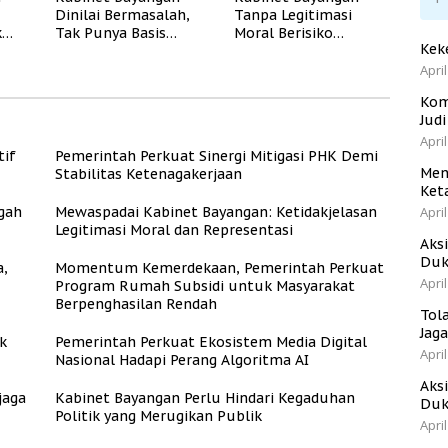
Dinilai Bermasalah,
Tanpa Legitimasi
k
Tak Punya Basis
Moral Berisiko
Kek
Konstituen Jelas
Mengaburkan
Kepercayaan Publik
April
Kom
Jud
April
tif
Pemerintah Perkuat Sinergi Mitigasi PHK Demi
Men
Stabilitas Ketenagakerjaan
Ket
gah
Mewaspadai Kabinet Bayangan: Ketidakjelasan
April
Legitimasi Moral dan Representasi
Aks
Duk
a,
Momentum Kemerdekaan, Pemerintah Perkuat
April
Program Rumah Subsidi untuk Masyarakat
Berpenghasilan Rendah
Tol
Jag
k
Pemerintah Perkuat Ekosistem Media Digital
April
Nasional Hadapi Perang Algoritma AI
Aks
jaga
Kabinet Bayangan Perlu Hindari Kegaduhan
Duk
Politik yang Merugikan Publik
April