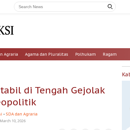
n Agraria
Agama dan Pluralitas
Polhukam
Ragam
Ka
tabil di Tengah Gejolak
opolitik
i
-
SDA dan Agraria
March 10, 2026