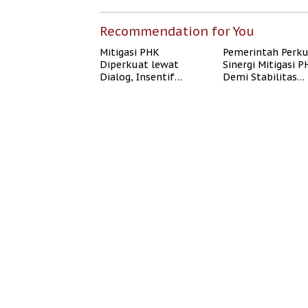
Recommendation for You
Mitigasi PHK
Pemerintah Perk
Diperkuat lewat
Sinergi Mitigasi 
Dialog, Insentif
Demi Stabilitas
Bisnis, dan
Ketenagakerjaan
Perlindungan Tenaga
Kerja