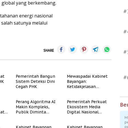
n global yang berkembang.
#
tahanan energi nasional
 salah satunya melalui
#
SHARE
#
uat
Pemerintah Bangun
Mewaspadai Kabinet
#
PHK
Sistem Deteksi Dini
Bayangan:
Cegah PHK
Ketidakjelasan
Legitimasi Moral dan
Representasi
Perang Algoritma AI
Pemerintah Perkuat
Ber
Makin Kompleks,
Ekosistem Media
uat
Publik Diminta
Digital Nasional
Verifikasi Informasi
Hadapi Perang
M
Digital
Algoritma AI
p
p
n
Kabinet Bayangan
Kabinet Bayangan