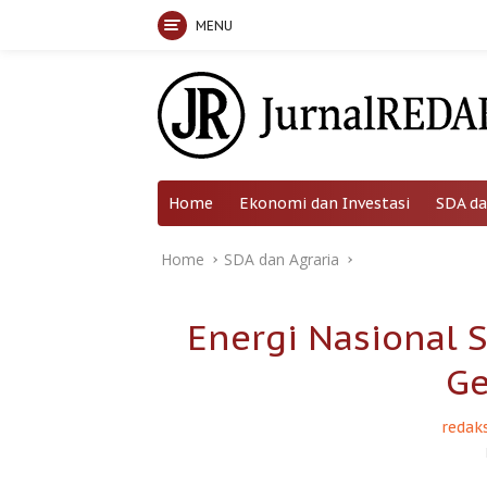
MENU
Skip
to
content
Home
Ekonomi dan Investasi
SDA da
Home
SDA dan Agraria
Energi Nasional S
Ge
redaks