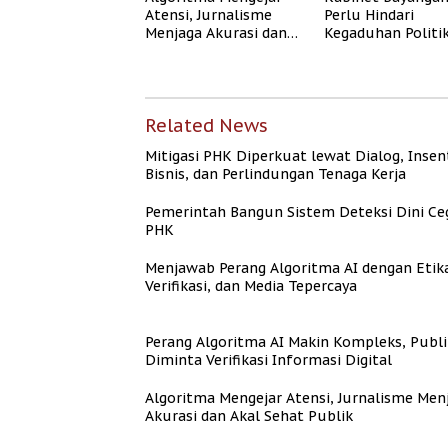
Atensi, Jurnalisme
Perlu Hindari
Berpenghasilan
Menjaga Akurasi dan
Kegaduhan Politi
Rendah
Akal Sehat Publik
yang Merugikan
Publik
Related News
Mitigasi PHK Diperkuat lewat Dialog, Insen
Bisnis, dan Perlindungan Tenaga Kerja
Pemerintah Bangun Sistem Deteksi Dini Ce
PHK
Menjawab Perang Algoritma AI dengan Etik
Verifikasi, dan Media Tepercaya
Perang Algoritma AI Makin Kompleks, Publi
Diminta Verifikasi Informasi Digital
Algoritma Mengejar Atensi, Jurnalisme Men
Akurasi dan Akal Sehat Publik