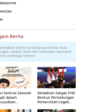
dikalisme
vestasi
KN
gam Berita
enyajikan berita tentang sepak bola, bulu
angkis, basket, tenis dan informasi seputaran
erita olahraga lainnya
an Sentral Sekolah
Kehadiran Satgas PHK
yat dalam
Bentuk Perlindungan
ujudkan
Pemerintah Cegah
idikan Inklusif
Badai PHK