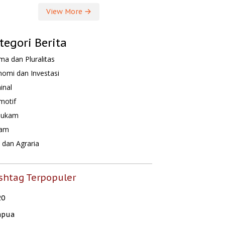
View More
tegori Berita
a dan Pluralitas
omi dan Investasi
inal
motif
hukam
am
dan Agraria
shtag Terpopuler
20
apua