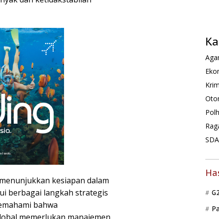
Ka
Agam
Ekon
Krim
Oto
Pol
Rag
SDA 
Ha
a menunjukkan kesiapan dalam
lui berbagai langkah strategis
G
 memahami bahwa
P
global memerlukan manajemen