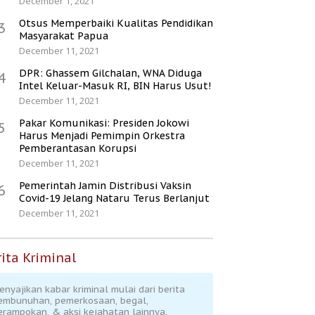
December 1, 2021
Otsus Memperbaiki Kualitas Pendidikan
3
Masyarakat Papua
December 11, 2021
DPR: Ghassem Gilchalan, WNA Diduga
4
Intel Keluar-Masuk RI, BIN Harus Usut!
December 11, 2021
Pakar Komunikasi: Presiden Jokowi
5
Harus Menjadi Pemimpin Orkestra
Pemberantasan Korupsi
December 11, 2021
Pemerintah Jamin Distribusi Vaksin
6
Covid-19 Jelang Nataru Terus Berlanjut
December 11, 2021
ita Kriminal
enyajikan kabar kriminal mulai dari berita
embunuhan, pemerkosaan, begal,
erampokan, & aksi kejahatan lainnya.