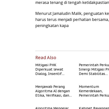
merasa tenang di tengah ketidakpastia
Menurut Jamaludin Malik, penguatan ke
harus terus menjadi perhatian bersama,
peningkatan kapa
Read Also
Mitigasi PHK
Pemerintah Perk
Diperkuat lewat
Sinergi Mitigasi 
Dialog, Insentif
Demi Stabilitas
Bisnis, dan
Ketenagakerjaan
Perlindungan Tenaga
Menjawab Perang
Momentum
Kerja
Algoritma AI dengan
Kemerdekaan,
Etika, Verifikasi, dan
Pemerintah Perk
Media Tepercaya
Program Rumah
Subsidi untuk
Algoritma Mengejar
Kabinet Bayanga
Masyarakat