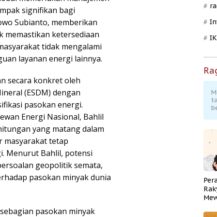
ra
mpak signifikan bagi
owo Subianto, memberikan
In
uk memastikan ketersediaan
I
 masyarakat tidak mengalami
an layanan energi lainnya.
Ra
n secara konkret oleh
ineral (ESDM) dengan
M
t
ifikasi pasokan energi.
b
wan Energi Nasional, Bahlil
hitungan yang matang dalam
r masyarakat tetap
 Menurut Bahlil, potensi
rsoalan geopolitik semata,
terhadap pasokan minyak dunia
Per
Rak
Mew
Pend
, sebagian pasokan minyak