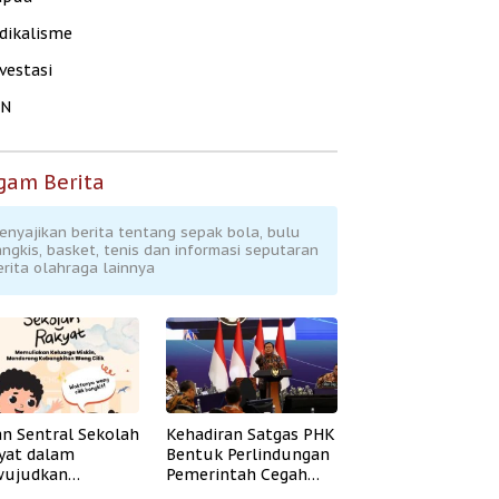
dikalisme
vestasi
KN
gam Berita
enyajikan berita tentang sepak bola, bulu
angkis, basket, tenis dan informasi seputaran
erita olahraga lainnya
an Sentral Sekolah
Kehadiran Satgas PHK
yat dalam
Bentuk Perlindungan
ujudkan
Pemerintah Cegah
idikan Inklusif
Badai PHK