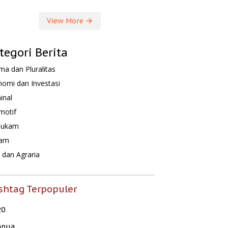
View More
tegori Berita
a dan Pluralitas
omi dan Investasi
inal
motif
hukam
am
dan Agraria
shtag Terpopuler
20
apua