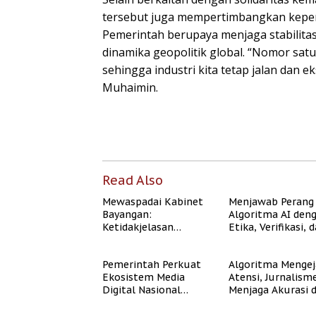
tersebut juga mempertimbangkan kepen
Pemerintah berupaya menjaga stabilitas
dinamika geopolitik global. “Nomor sat
sehingga industri kita tetap jalan dan ek
Muhaimin.
Read Also
Mewaspadai Kabinet
Menjawab Perang
Bayangan:
Algoritma AI den
Ketidakjelasan
Etika, Verifikasi, 
Legitimasi Moral dan
Media Tepercaya
Representasi
Pemerintah Perkuat
Algoritma Mengej
Ekosistem Media
Atensi, Jurnalism
Digital Nasional
Menjaga Akurasi 
Hadapi Perang
Akal Sehat Publik
Algoritma AI