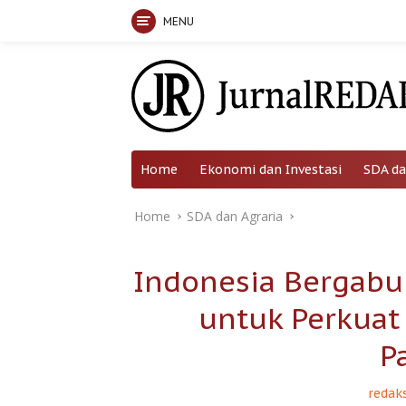
MENU
Skip
to
content
Home
Ekonomi dan Investasi
SDA da
Home
SDA dan Agraria
Indonesia Bergabu
untuk Perkuat
P
redaks