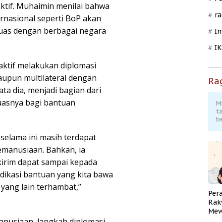
ktif. Muhaimin menilai bahwa
ra
ernasional seperti BoP akan
luas dengan berbagai negara
In
I
aktif melakukan diplomasi
aupun multilateral dengan
Ra
ta dia, menjadi bagian dari
uasnya bagi bantuan
M
t
b
elama ini masih terdapat
manusiaan. Bahkan, ia
irim dapat sampai kepada
ikasi bantuan yang kita bawa
 yang lain terhambat,”
Per
Rak
Mew
Pend
manusiaan, langkah diplomasi