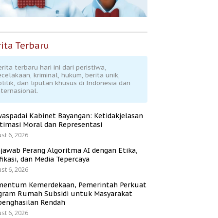
ita Terbaru
rita terbaru hari ini dari peristiwa,
ecelakaan, kriminal, hukum, berita unik,
olitik, dan liputan khusus di Indonesia dan
nternasional.
aspadai Kabinet Bayangan: Ketidakjelasan
itimasi Moral dan Representasi
st 6, 2026
jawab Perang Algoritma AI dengan Etika,
fikasi, dan Media Tepercaya
st 6, 2026
entum Kemerdekaan, Pemerintah Perkuat
gram Rumah Subsidi untuk Masyarakat
penghasilan Rendah
st 6, 2026