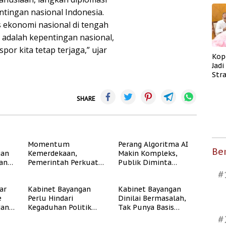
tingan nasional Indonesia.
 ekonomi nasional di tengah
u adalah kepentingan nasional,
spor kita tetap terjaga,” ujar
Kop
Jad
Str
Men
Kes
SHARE
Momentum
Perang Algoritma AI
Ber
gan
Kemerdekaan,
Makin Kompleks,
dan
Pemerintah Perkuat
Publik Diminta
Program Rumah
Verifikasi Informasi
#
Subsidi untuk
Digital
ar
Kabinet Bayangan
Kabinet Bayangan
Masyarakat
e
Perlu Hindari
Dinilai Bermasalah,
Berpenghasilan
dan
Kegaduhan Politik
Tak Punya Basis
Rendah
yang Merugikan
Konstituen Jelas
#
Publik