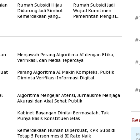
ian
Rumah Subsidi Hijau
Rumah Subsidi Jadi
Didorong Jadi Simbol
Wujud Komitmen
Kemerdekaan yang
Pemerintah Mengisi
#
Rate
Layak dan Asri
Kemerdekaan dengan
Kesejahteraan
#
san
Menjawab Perang Algoritma AI dengan Etika,
Verifikasi, dan Media Tepercaya
#
kuat
Perang Algoritma AI Makin Kompleks, Publik
Diminta Verifikasi Informasi Digital
#
al
Algoritma Mengejar Atensi, Jurnalisme Menjaga
Akurasi dan Akal Sehat Publik
Kabinet Bayangan Dinilai Bermasalah, Tak
Punya Basis Konstituen Jelas
Ber
Kemerdekaan Hunian Diperkuat, KPR Subsidi
M
Tetap 5 Persen meski BI Rate Naik
p