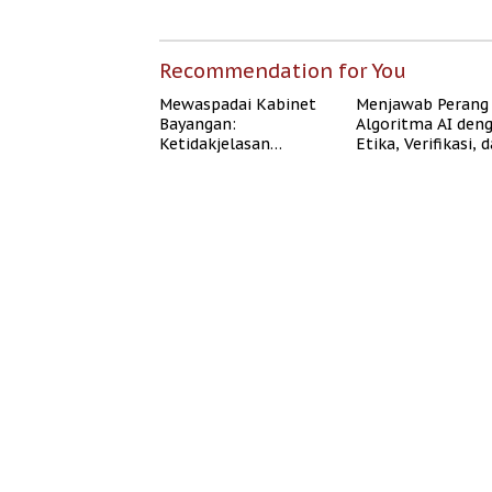
Recommendation for You
Mewaspadai Kabinet
Menjawab Perang
Bayangan:
Algoritma AI den
Ketidakjelasan
Etika, Verifikasi, 
Legitimasi Moral dan
Media Tepercaya
Representasi