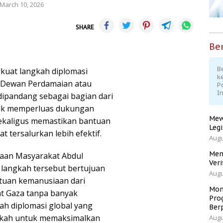
March 10, 2026
SHARE
Ber
Be
kuat langkah diplomasi
k
 Dewan Perdamaian atau
P
I
 dipandang sebagai bagian dari
ntuk memperluas dukungan
Mew
sekaligus memastikan bantuan
Leg
 tersalurkan lebih efektif.
Augu
Men
aan Masyarakat Abdul
Veri
langkah tersebut bertujuan
Augu
tuan kemanusiaan dari
Mom
t Gaza tanpa banyak
Pro
h diplomasi global yang
Ber
ngkah untuk memaksimalkan
Augu