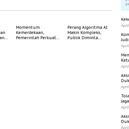
p
Kek
April
Momentum
Perang Algoritma AI
gan
Kemerdekaan,
Makin Kompleks,
Kom
dan
Pemerintah Perkuat
Publik Diminta
Jud
Program Rumah
Verifikasi Informasi
April
Subsidi untuk
Digital
Masyarakat
Men
Berpenghasilan
Ket
Rendah
April
Aks
Duk
April
Tol
Jag
April
Aks
Duk
April