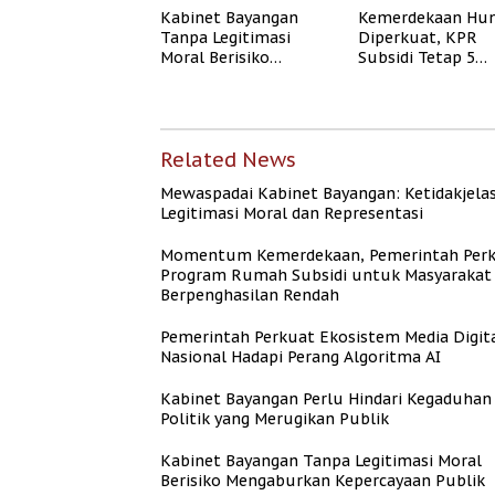
Kabinet Bayangan
Kemerdekaan Hun
Tanpa Legitimasi
Diperkuat, KPR
Moral Berisiko
Subsidi Tetap 5
Mengaburkan
Persen meski BI 
Kepercayaan Publik
Naik
Related News
Mewaspadai Kabinet Bayangan: Ketidakjela
Legitimasi Moral dan Representasi
Momentum Kemerdekaan, Pemerintah Per
Program Rumah Subsidi untuk Masyarakat
Berpenghasilan Rendah
Pemerintah Perkuat Ekosistem Media Digit
Nasional Hadapi Perang Algoritma AI
Kabinet Bayangan Perlu Hindari Kegaduhan
Politik yang Merugikan Publik
Kabinet Bayangan Tanpa Legitimasi Moral
Berisiko Mengaburkan Kepercayaan Publik