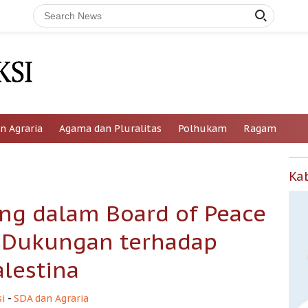
n Agraria
Agama dan Pluralitas
Polhukam
Ragam
Ka
ng dalam Board of Peace
 Dukungan terhadap
alestina
i
-
SDA dan Agraria