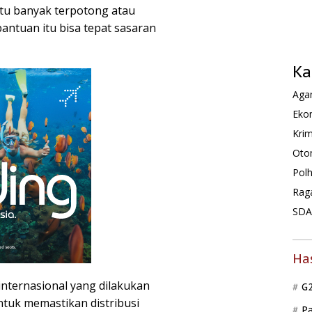
itu banyak terpotong atau
bantuan itu bisa tepat sasaran
Ka
Agam
Ekon
Krim
Oto
Pol
Rag
SDA 
Ha
nternasional yang dilakukan
G
ntuk memastikan distribusi
P