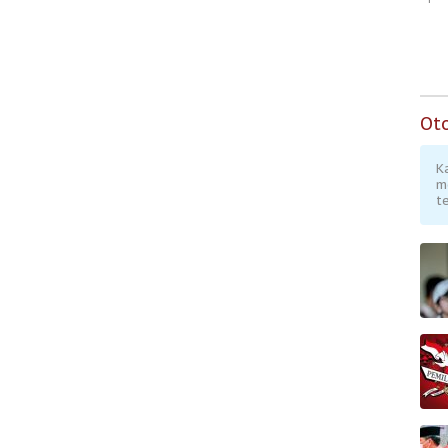
Ot
K
m
te