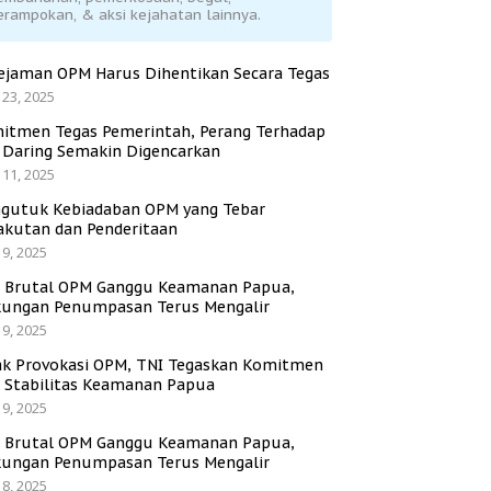
erampokan, & aksi kejahatan lainnya.
ejaman OPM Harus Dihentikan Secara Tegas
 23, 2025
itmen Tegas Pemerintah, Perang Terhadap
i Daring Semakin Digencarkan
 11, 2025
gutuk Kebiadaban OPM yang Tebar
akutan dan Penderitaan
 9, 2025
i Brutal OPM Ganggu Keamanan Papua,
ungan Penumpasan Terus Mengalir
 9, 2025
ak Provokasi OPM, TNI Tegaskan Komitmen
a Stabilitas Keamanan Papua
 9, 2025
i Brutal OPM Ganggu Keamanan Papua,
ungan Penumpasan Terus Mengalir
 8, 2025