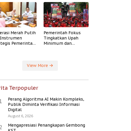
erasi Merah Putih
Pemerintah Fokus
i Instrumen
Tingkatkan Upah
ategis Pemerintah
Minimum dan
ingkatkan
Jaminan Sosial Buruh
ejahteraan Desa
View More
ita Terpopuler
Perang Algoritma AI Makin Kompleks,
1
Publik Diminta Verifikasi Informasi
Digital
August 6, 2026
Mengapresiasi Penangkapan Gembong
2
KST