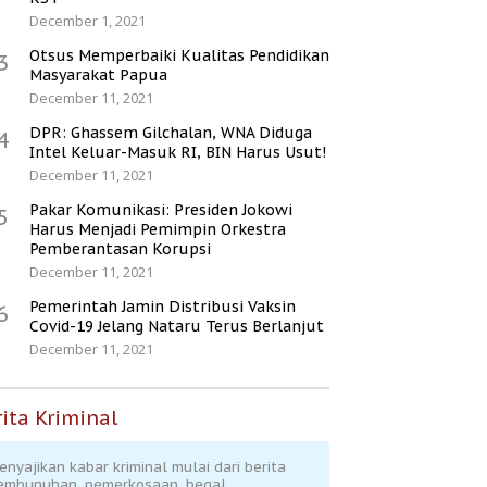
December 1, 2021
Otsus Memperbaiki Kualitas Pendidikan
3
Masyarakat Papua
December 11, 2021
DPR: Ghassem Gilchalan, WNA Diduga
4
Intel Keluar-Masuk RI, BIN Harus Usut!
December 11, 2021
Pakar Komunikasi: Presiden Jokowi
5
Harus Menjadi Pemimpin Orkestra
Pemberantasan Korupsi
December 11, 2021
Pemerintah Jamin Distribusi Vaksin
6
Covid-19 Jelang Nataru Terus Berlanjut
December 11, 2021
ita Kriminal
enyajikan kabar kriminal mulai dari berita
embunuhan, pemerkosaan, begal,