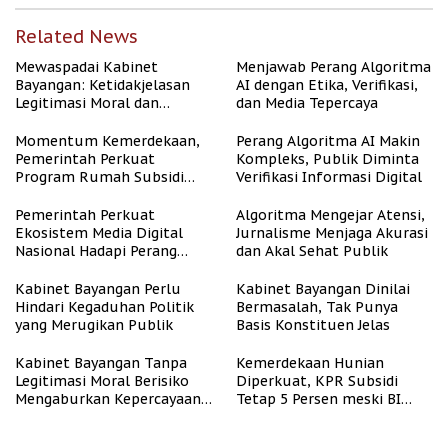
Related News
Mewaspadai Kabinet
Menjawab Perang Algoritma
Bayangan: Ketidakjelasan
AI dengan Etika, Verifikasi,
Legitimasi Moral dan
dan Media Tepercaya
Representasi
Momentum Kemerdekaan,
Perang Algoritma AI Makin
Pemerintah Perkuat
Kompleks, Publik Diminta
Program Rumah Subsidi
Verifikasi Informasi Digital
untuk Masyarakat
Berpenghasilan Rendah
Pemerintah Perkuat
Algoritma Mengejar Atensi,
Ekosistem Media Digital
Jurnalisme Menjaga Akurasi
Nasional Hadapi Perang
dan Akal Sehat Publik
Algoritma AI
Kabinet Bayangan Perlu
Kabinet Bayangan Dinilai
Hindari Kegaduhan Politik
Bermasalah, Tak Punya
yang Merugikan Publik
Basis Konstituen Jelas
Kabinet Bayangan Tanpa
Kemerdekaan Hunian
Legitimasi Moral Berisiko
Diperkuat, KPR Subsidi
Mengaburkan Kepercayaan
Tetap 5 Persen meski BI
Publik
Rate Naik