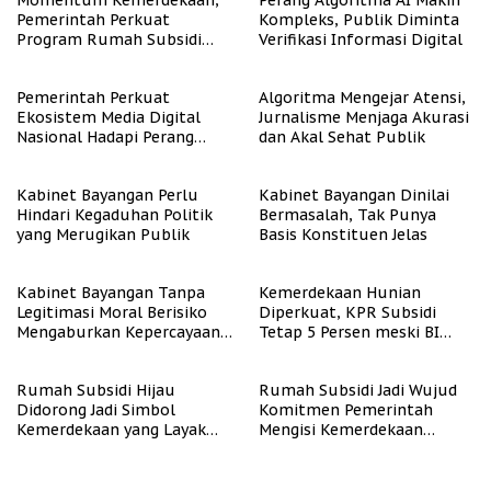
Momentum Kemerdekaan,
Perang Algoritma AI Makin
Pemerintah Perkuat
Kompleks, Publik Diminta
Program Rumah Subsidi
Verifikasi Informasi Digital
untuk Masyarakat
Berpenghasilan Rendah
Pemerintah Perkuat
Algoritma Mengejar Atensi,
Ekosistem Media Digital
Jurnalisme Menjaga Akurasi
Nasional Hadapi Perang
dan Akal Sehat Publik
Algoritma AI
Kabinet Bayangan Perlu
Kabinet Bayangan Dinilai
Hindari Kegaduhan Politik
Bermasalah, Tak Punya
yang Merugikan Publik
Basis Konstituen Jelas
Kabinet Bayangan Tanpa
Kemerdekaan Hunian
Legitimasi Moral Berisiko
Diperkuat, KPR Subsidi
Mengaburkan Kepercayaan
Tetap 5 Persen meski BI
Publik
Rate Naik
Rumah Subsidi Hijau
Rumah Subsidi Jadi Wujud
Didorong Jadi Simbol
Komitmen Pemerintah
Kemerdekaan yang Layak
Mengisi Kemerdekaan
dan Asri
dengan Kesejahteraan