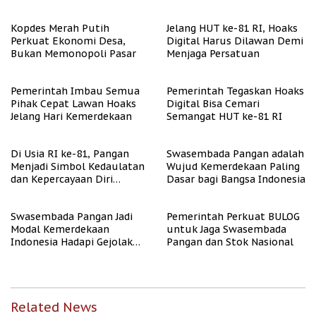
Papua
Penyaluran Bansos
Kopdes Merah Putih
Jelang HUT ke-81 RI, Hoaks
Perkuat Ekonomi Desa,
Digital Harus Dilawan Demi
Bukan Memonopoli Pasar
Menjaga Persatuan
Pemerintah Imbau Semua
Pemerintah Tegaskan Hoaks
Pihak Cepat Lawan Hoaks
Digital Bisa Cemari
Jelang Hari Kemerdekaan
Semangat HUT ke-81 RI
Di Usia RI ke-81, Pangan
Swasembada Pangan adalah
Menjadi Simbol Kedaulatan
Wujud Kemerdekaan Paling
dan Kepercayaan Diri
Dasar bagi Bangsa Indonesia
Nasional
Swasembada Pangan Jadi
Pemerintah Perkuat BULOG
Modal Kemerdekaan
untuk Jaga Swasembada
Indonesia Hadapi Gejolak
Pangan dan Stok Nasional
Global
Related News