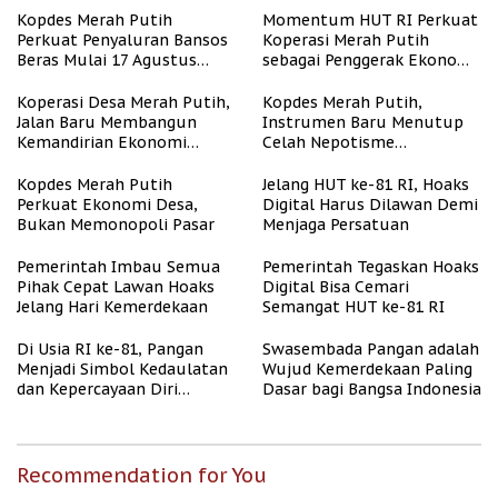
Kopdes Merah Putih
Momentum HUT RI Perkuat
Perkuat Penyaluran Bansos
Koperasi Merah Putih
Beras Mulai 17 Agustus
sebagai Penggerak Ekonomi
2026
Desa
Koperasi Desa Merah Putih,
Kopdes Merah Putih,
Jalan Baru Membangun
Instrumen Baru Menutup
Kemandirian Ekonomi
Celah Nepotisme
Papua
Penyaluran Bansos
Kopdes Merah Putih
Jelang HUT ke-81 RI, Hoaks
Perkuat Ekonomi Desa,
Digital Harus Dilawan Demi
Bukan Memonopoli Pasar
Menjaga Persatuan
Pemerintah Imbau Semua
Pemerintah Tegaskan Hoaks
Pihak Cepat Lawan Hoaks
Digital Bisa Cemari
Jelang Hari Kemerdekaan
Semangat HUT ke-81 RI
Di Usia RI ke-81, Pangan
Swasembada Pangan adalah
Menjadi Simbol Kedaulatan
Wujud Kemerdekaan Paling
dan Kepercayaan Diri
Dasar bagi Bangsa Indonesia
Nasional
Recommendation for You