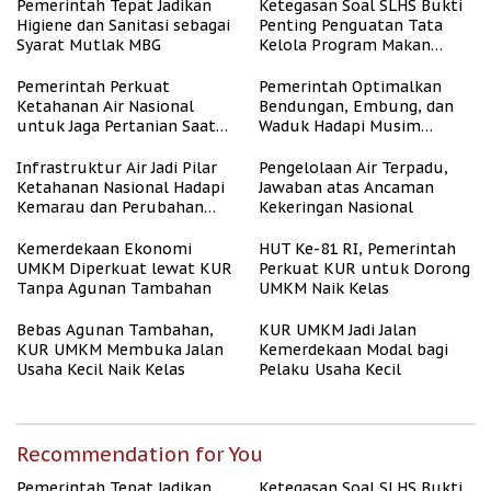
Pemerintah Tepat Jadikan
Ketegasan Soal SLHS Bukti
Higiene dan Sanitasi sebagai
Penting Penguatan Tata
Syarat Mutlak MBG
Kelola Program Makan
Bergizi Gratis
Pemerintah Perkuat
Pemerintah Optimalkan
Ketahanan Air Nasional
Bendungan, Embung, dan
untuk Jaga Pertanian Saat
Waduk Hadapi Musim
Kemarau
Kemarau
Infrastruktur Air Jadi Pilar
Pengelolaan Air Terpadu,
Ketahanan Nasional Hadapi
Jawaban atas Ancaman
Kemarau dan Perubahan
Kekeringan Nasional
Iklim
Kemerdekaan Ekonomi
HUT Ke-81 RI, Pemerintah
UMKM Diperkuat lewat KUR
Perkuat KUR untuk Dorong
Tanpa Agunan Tambahan
UMKM Naik Kelas
Bebas Agunan Tambahan,
KUR UMKM Jadi Jalan
KUR UMKM Membuka Jalan
Kemerdekaan Modal bagi
Usaha Kecil Naik Kelas
Pelaku Usaha Kecil
Recommendation for You
Pemerintah Tepat Jadikan
Ketegasan Soal SLHS Bukti