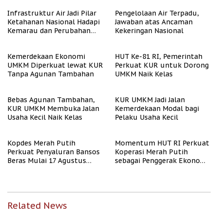
Infrastruktur Air Jadi Pilar
Pengelolaan Air Terpadu,
Ketahanan Nasional Hadapi
Jawaban atas Ancaman
Kemarau dan Perubahan
Kekeringan Nasional
Iklim
Kemerdekaan Ekonomi
HUT Ke-81 RI, Pemerintah
UMKM Diperkuat lewat KUR
Perkuat KUR untuk Dorong
Tanpa Agunan Tambahan
UMKM Naik Kelas
Bebas Agunan Tambahan,
KUR UMKM Jadi Jalan
KUR UMKM Membuka Jalan
Kemerdekaan Modal bagi
Usaha Kecil Naik Kelas
Pelaku Usaha Kecil
Kopdes Merah Putih
Momentum HUT RI Perkuat
Perkuat Penyaluran Bansos
Koperasi Merah Putih
Beras Mulai 17 Agustus
sebagai Penggerak Ekonomi
2026
Desa
Related News