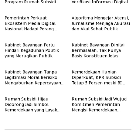
Program Rumah Subsidi
Verifikasi Informasi Digital
untuk Masyarakat
Berpenghasilan Rendah
Pemerintah Perkuat
Algoritma Mengejar Atensi,
Ekosistem Media Digital
Jurnalisme Menjaga Akurasi
Nasional Hadapi Perang
dan Akal Sehat Publik
Algoritma AI
Kabinet Bayangan Perlu
Kabinet Bayangan Dinilai
Hindari Kegaduhan Politik
Bermasalah, Tak Punya
yang Merugikan Publik
Basis Konstituen Jelas
Kabinet Bayangan Tanpa
Kemerdekaan Hunian
Legitimasi Moral Berisiko
Diperkuat, KPR Subsidi
Mengaburkan Kepercayaan
Tetap 5 Persen meski BI
Publik
Rate Naik
Rumah Subsidi Hijau
Rumah Subsidi Jadi Wujud
Didorong Jadi Simbol
Komitmen Pemerintah
Kemerdekaan yang Layak
Mengisi Kemerdekaan
dan Asri
dengan Kesejahteraan