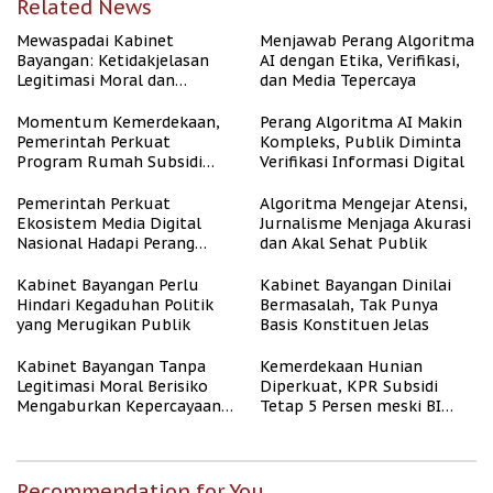
Related News
Mewaspadai Kabinet
Menjawab Perang Algoritma
Bayangan: Ketidakjelasan
AI dengan Etika, Verifikasi,
Legitimasi Moral dan
dan Media Tepercaya
Representasi
Momentum Kemerdekaan,
Perang Algoritma AI Makin
Pemerintah Perkuat
Kompleks, Publik Diminta
Program Rumah Subsidi
Verifikasi Informasi Digital
untuk Masyarakat
Berpenghasilan Rendah
Pemerintah Perkuat
Algoritma Mengejar Atensi,
Ekosistem Media Digital
Jurnalisme Menjaga Akurasi
Nasional Hadapi Perang
dan Akal Sehat Publik
Algoritma AI
Kabinet Bayangan Perlu
Kabinet Bayangan Dinilai
Hindari Kegaduhan Politik
Bermasalah, Tak Punya
yang Merugikan Publik
Basis Konstituen Jelas
Kabinet Bayangan Tanpa
Kemerdekaan Hunian
Legitimasi Moral Berisiko
Diperkuat, KPR Subsidi
Mengaburkan Kepercayaan
Tetap 5 Persen meski BI
Publik
Rate Naik
Recommendation for You