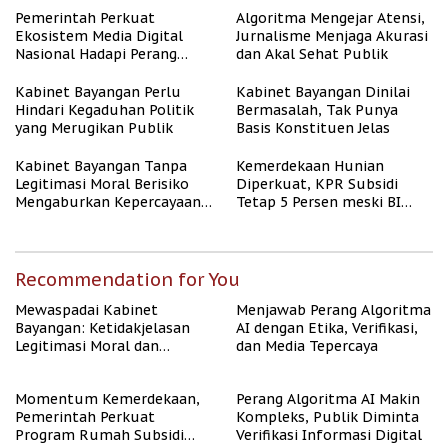
Berpenghasilan Rendah
Pemerintah Perkuat
Algoritma Mengejar Atensi,
Ekosistem Media Digital
Jurnalisme Menjaga Akurasi
Nasional Hadapi Perang
dan Akal Sehat Publik
Algoritma AI
Kabinet Bayangan Perlu
Kabinet Bayangan Dinilai
Hindari Kegaduhan Politik
Bermasalah, Tak Punya
yang Merugikan Publik
Basis Konstituen Jelas
Kabinet Bayangan Tanpa
Kemerdekaan Hunian
Legitimasi Moral Berisiko
Diperkuat, KPR Subsidi
Mengaburkan Kepercayaan
Tetap 5 Persen meski BI
Publik
Rate Naik
Recommendation for You
Mewaspadai Kabinet
Menjawab Perang Algoritma
Bayangan: Ketidakjelasan
AI dengan Etika, Verifikasi,
Legitimasi Moral dan
dan Media Tepercaya
Representasi
Momentum Kemerdekaan,
Perang Algoritma AI Makin
Pemerintah Perkuat
Kompleks, Publik Diminta
Program Rumah Subsidi
Verifikasi Informasi Digital