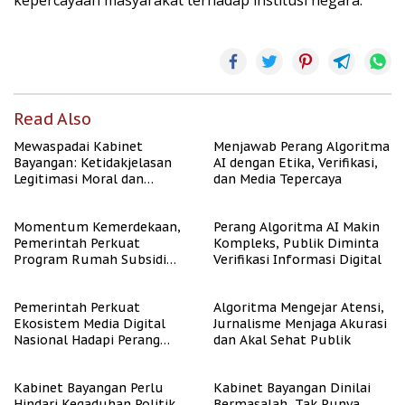
kepercayaan masyarakat terhadap institusi negara.
Read Also
Mewaspadai Kabinet
Menjawab Perang Algoritma
Bayangan: Ketidakjelasan
AI dengan Etika, Verifikasi,
Legitimasi Moral dan
dan Media Tepercaya
Representasi
Momentum Kemerdekaan,
Perang Algoritma AI Makin
Pemerintah Perkuat
Kompleks, Publik Diminta
Program Rumah Subsidi
Verifikasi Informasi Digital
untuk Masyarakat
Berpenghasilan Rendah
Pemerintah Perkuat
Algoritma Mengejar Atensi,
Ekosistem Media Digital
Jurnalisme Menjaga Akurasi
Nasional Hadapi Perang
dan Akal Sehat Publik
Algoritma AI
Kabinet Bayangan Perlu
Kabinet Bayangan Dinilai
Hindari Kegaduhan Politik
Bermasalah, Tak Punya