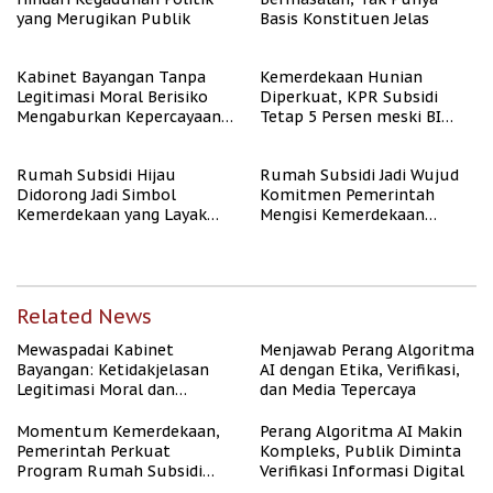
yang Merugikan Publik
Basis Konstituen Jelas
Kabinet Bayangan Tanpa
Kemerdekaan Hunian
Legitimasi Moral Berisiko
Diperkuat, KPR Subsidi
Mengaburkan Kepercayaan
Tetap 5 Persen meski BI
Publik
Rate Naik
Rumah Subsidi Hijau
Rumah Subsidi Jadi Wujud
Didorong Jadi Simbol
Komitmen Pemerintah
Kemerdekaan yang Layak
Mengisi Kemerdekaan
dan Asri
dengan Kesejahteraan
Related News
Mewaspadai Kabinet
Menjawab Perang Algoritma
Bayangan: Ketidakjelasan
AI dengan Etika, Verifikasi,
Legitimasi Moral dan
dan Media Tepercaya
Representasi
Momentum Kemerdekaan,
Perang Algoritma AI Makin
Pemerintah Perkuat
Kompleks, Publik Diminta
Program Rumah Subsidi
Verifikasi Informasi Digital
untuk Masyarakat