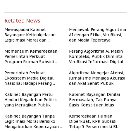
Related News
Mewaspadai Kabinet
Menjawab Perang Algoritma
Bayangan: Ketidakjelasan
AI dengan Etika, Verifikasi,
Legitimasi Moral dan
dan Media Tepercaya
Representasi
Momentum Kemerdekaan,
Perang Algoritma AI Makin
Pemerintah Perkuat
Kompleks, Publik Diminta
Program Rumah Subsidi
Verifikasi Informasi Digital
untuk Masyarakat
Berpenghasilan Rendah
Pemerintah Perkuat
Algoritma Mengejar Atensi,
Ekosistem Media Digital
Jurnalisme Menjaga Akurasi
Nasional Hadapi Perang
dan Akal Sehat Publik
Algoritma AI
Kabinet Bayangan Perlu
Kabinet Bayangan Dinilai
Hindari Kegaduhan Politik
Bermasalah, Tak Punya
yang Merugikan Publik
Basis Konstituen Jelas
Kabinet Bayangan Tanpa
Kemerdekaan Hunian
Legitimasi Moral Berisiko
Diperkuat, KPR Subsidi
Mengaburkan Kepercayaan
Tetap 5 Persen meski BI