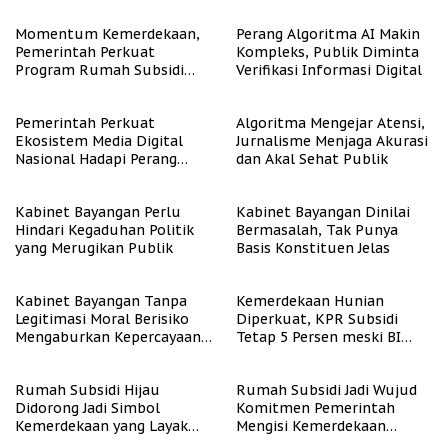
Momentum Kemerdekaan,
Perang Algoritma AI Makin
Pemerintah Perkuat
Kompleks, Publik Diminta
Program Rumah Subsidi
Verifikasi Informasi Digital
untuk Masyarakat
Berpenghasilan Rendah
Pemerintah Perkuat
Algoritma Mengejar Atensi,
Ekosistem Media Digital
Jurnalisme Menjaga Akurasi
Nasional Hadapi Perang
dan Akal Sehat Publik
Algoritma AI
Kabinet Bayangan Perlu
Kabinet Bayangan Dinilai
Hindari Kegaduhan Politik
Bermasalah, Tak Punya
yang Merugikan Publik
Basis Konstituen Jelas
Kabinet Bayangan Tanpa
Kemerdekaan Hunian
Legitimasi Moral Berisiko
Diperkuat, KPR Subsidi
Mengaburkan Kepercayaan
Tetap 5 Persen meski BI
Publik
Rate Naik
Rumah Subsidi Hijau
Rumah Subsidi Jadi Wujud
Didorong Jadi Simbol
Komitmen Pemerintah
Kemerdekaan yang Layak
Mengisi Kemerdekaan
dan Asri
dengan Kesejahteraan