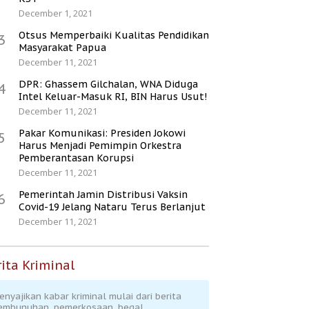
December 1, 2021
Otsus Memperbaiki Kualitas Pendidikan
3
Masyarakat Papua
December 11, 2021
DPR: Ghassem Gilchalan, WNA Diduga
4
Intel Keluar-Masuk RI, BIN Harus Usut!
December 11, 2021
Pakar Komunikasi: Presiden Jokowi
5
Harus Menjadi Pemimpin Orkestra
Pemberantasan Korupsi
December 11, 2021
Pemerintah Jamin Distribusi Vaksin
6
Covid-19 Jelang Nataru Terus Berlanjut
December 11, 2021
ita Kriminal
enyajikan kabar kriminal mulai dari berita
embunuhan, pemerkosaan, begal,