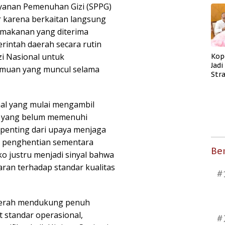
ayanan Pemenuhan Gizi (SPPG)
 karena berkaitan langsung
 makanan yang diterima
rintah daerah secara rutin
i Nasional untuk
Kop
Jad
emuan yang muncul selama
Str
Men
Kes
al yang mulai mengambil
G yang belum memenuhi
penting dari upaya menjaga
a penghentian sementara
Ber
ko justru menjadi sinyal bahwa
ran terhadap standar kualitas
#
aerah mendukung penuh
 standar operasional,
#