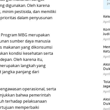
p
ang digunakan. Oleh karena
 minim pestisida, dan memiliki
Kek
i prioritas dalam penyusunan
April
Kom
Jud
wa Program MBG merupakan
April
gunan sumber daya manusia
tas makanan yang dikonsumsi
Men
Ket
ukan kondisi kesehatan serta
April
epan. Oleh karena itu,
Aks
 merupakan langkah yang
Duk
 jangka panjang dari
April
Tol
Jag
pengawasan operasional, serta
April
unjukkan bahwa pemerintah
Aks
ruh terhadap pelaksanaan
Duk
ertujuan memperbaiki
April