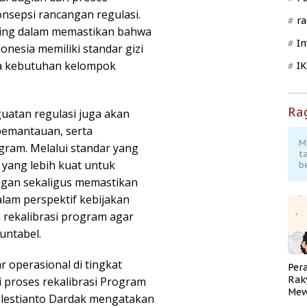
sepsi rancangan regulasi.
ra
nting dalam memastikan bahwa
In
nesia memiliki standar gizi
ada kebutuhan kelompok
I
Ra
uatan regulasi juga akan
pemantauan, serta
M
ram. Melalui standar yang
t
 yang lebih kuat untuk
b
angan sekaligus memastikan
alam perspektif kebijakan
 rekalibrasi program agar
untabel.
r operasional di tingkat
Per
Rak
i proses rekalibrasi Program
Mew
Elestianto Dardak mengatakan
Pend