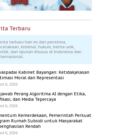
ita Terbaru
rita terbaru hari ini dari peristiwa,
ecelakaan, kriminal, hukum, berita unik,
olitik, dan liputan khusus di Indonesia dan
nternasional.
aspadai Kabinet Bayangan: Ketidakjelasan
itimasi Moral dan Representasi
st 6, 2026
jawab Perang Algoritma AI dengan Etika,
fikasi, dan Media Tepercaya
st 6, 2026
entum Kemerdekaan, Pemerintah Perkuat
gram Rumah Subsidi untuk Masyarakat
penghasilan Rendah
st 6, 2026