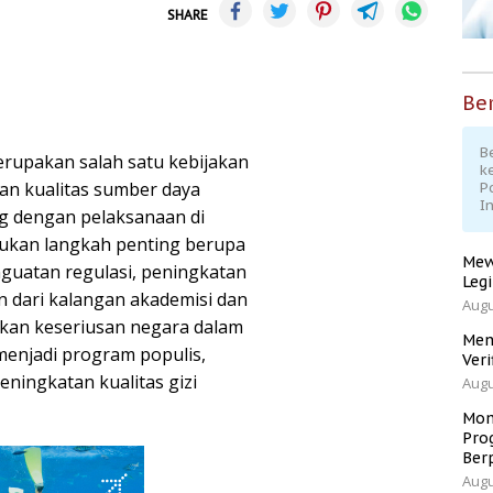
SHARE
Ber
Be
rupakan salah satu kebijakan
k
an kualitas sumber daya
P
I
ing dengan pelaksanaan di
kukan langkah penting berupa
Mew
nguatan regulasi, peningkatan
Leg
 dari kalangan akademisi dan
Augu
kan keseriusan negara dalam
Men
enjadi program populis,
Veri
eningkatan kualitas gizi
Augu
Mom
Pro
Ber
Augu