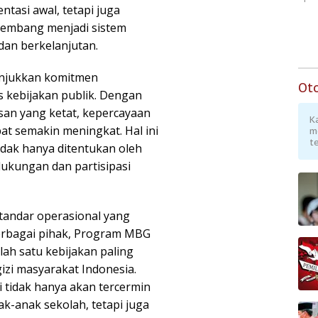
tasi awal, tetapi juga
embang menjadi sistem
 dan berkelanjutan.
unjukkan komitmen
Ot
s kebijakan publik. Dengan
san yang ketat, kepercayaan
K
t semakin meningkat. Hal ini
m
te
idak hanya ditentukan oleh
dukungan dan partisipasi
tandar operasional yang
 berbagai pihak, Program MBG
lah satu kebijakan paling
izi masyarakat Indonesia.
i tidak hanya akan tercermin
k-anak sekolah, tetapi juga