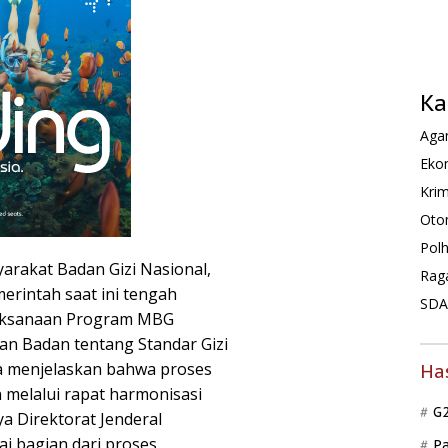
Ka
Agam
Ekon
Krim
Oto
Pol
rakat Badan Gizi Nasional,
Rag
erintah saat ini tengah
SDA 
aksanaan Program MBG
n Badan tentang Standar Gizi
a menjelaskan bahwa proses
Ha
 melalui rapat harmonisasi
G
 Direktorat Jenderal
i bagian dari proses
P