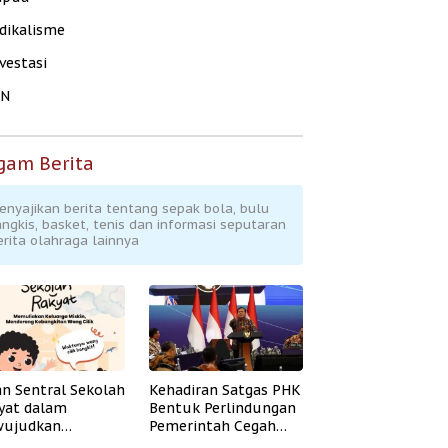
dikalisme
vestasi
KN
gam Berita
enyajikan berita tentang sepak bola, bulu
angkis, basket, tenis dan informasi seputaran
erita olahraga lainnya
an Sentral Sekolah
Kehadiran Satgas PHK
yat dalam
Bentuk Perlindungan
ujudkan
Pemerintah Cegah
idikan Inklusif
Badai PHK