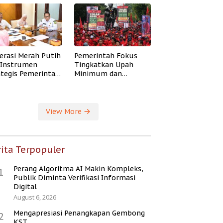
erasi Merah Putih
Pemerintah Fokus
i Instrumen
Tingkatkan Upah
ategis Pemerintah
Minimum dan
ingkatkan
Jaminan Sosial Buruh
ejahteraan Desa
View More
ita Terpopuler
Perang Algoritma AI Makin Kompleks,
1
Publik Diminta Verifikasi Informasi
Digital
August 6, 2026
Mengapresiasi Penangkapan Gembong
2
KST