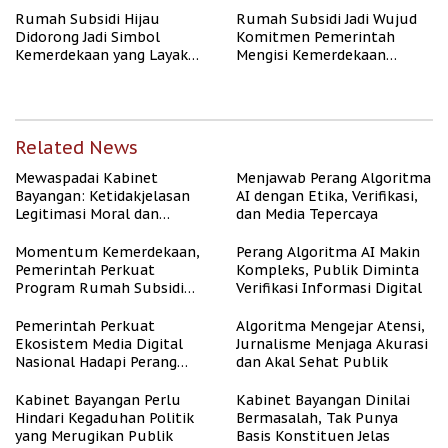
Rumah Subsidi Hijau
Rumah Subsidi Jadi Wujud
Didorong Jadi Simbol
Komitmen Pemerintah
Kemerdekaan yang Layak
Mengisi Kemerdekaan
dan Asri
dengan Kesejahteraan
Related News
Mewaspadai Kabinet
Menjawab Perang Algoritma
Bayangan: Ketidakjelasan
AI dengan Etika, Verifikasi,
Legitimasi Moral dan
dan Media Tepercaya
Representasi
Momentum Kemerdekaan,
Perang Algoritma AI Makin
Pemerintah Perkuat
Kompleks, Publik Diminta
Program Rumah Subsidi
Verifikasi Informasi Digital
untuk Masyarakat
Berpenghasilan Rendah
Pemerintah Perkuat
Algoritma Mengejar Atensi,
Ekosistem Media Digital
Jurnalisme Menjaga Akurasi
Nasional Hadapi Perang
dan Akal Sehat Publik
Algoritma AI
Kabinet Bayangan Perlu
Kabinet Bayangan Dinilai
Hindari Kegaduhan Politik
Bermasalah, Tak Punya
yang Merugikan Publik
Basis Konstituen Jelas