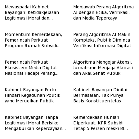
Mewaspadai Kabinet
Menjawab Perang Algoritma
Bayangan: Ketidakjelasan
AI dengan Etika, Verifikasi,
Legitimasi Moral dan
dan Media Tepercaya
Representasi
Momentum Kemerdekaan,
Perang Algoritma AI Makin
Pemerintah Perkuat
Kompleks, Publik Diminta
Program Rumah Subsidi
Verifikasi Informasi Digital
untuk Masyarakat
Berpenghasilan Rendah
Pemerintah Perkuat
Algoritma Mengejar Atensi,
Ekosistem Media Digital
Jurnalisme Menjaga Akurasi
Nasional Hadapi Perang
dan Akal Sehat Publik
Algoritma AI
Kabinet Bayangan Perlu
Kabinet Bayangan Dinilai
Hindari Kegaduhan Politik
Bermasalah, Tak Punya
yang Merugikan Publik
Basis Konstituen Jelas
Kabinet Bayangan Tanpa
Kemerdekaan Hunian
Legitimasi Moral Berisiko
Diperkuat, KPR Subsidi
Mengaburkan Kepercayaan
Tetap 5 Persen meski BI
Publik
Rate Naik