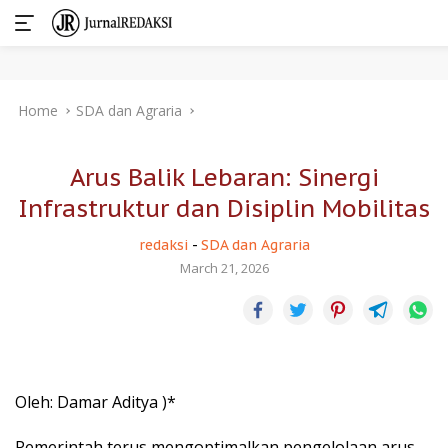
Skip
Home
SDA dan Agraria
to
content
Arus Balik Lebaran: Sinergi
Infrastruktur dan Disiplin Mobilitas
redaksi
-
SDA dan Agraria
March 21, 2026
Oleh: Damar Aditya )*
Pemerintah terus mengoptimalkan pengelolaan arus