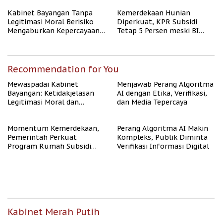
Kabinet Bayangan Tanpa
Kemerdekaan Hunian
Legitimasi Moral Berisiko
Diperkuat, KPR Subsidi
Mengaburkan Kepercayaan
Tetap 5 Persen meski BI
Publik
Rate Naik
Recommendation for You
Mewaspadai Kabinet
Menjawab Perang Algoritma
Bayangan: Ketidakjelasan
AI dengan Etika, Verifikasi,
Legitimasi Moral dan
dan Media Tepercaya
Representasi
Momentum Kemerdekaan,
Perang Algoritma AI Makin
Pemerintah Perkuat
Kompleks, Publik Diminta
Program Rumah Subsidi
Verifikasi Informasi Digital
untuk Masyarakat
Berpenghasilan Rendah
Kabinet Merah Putih