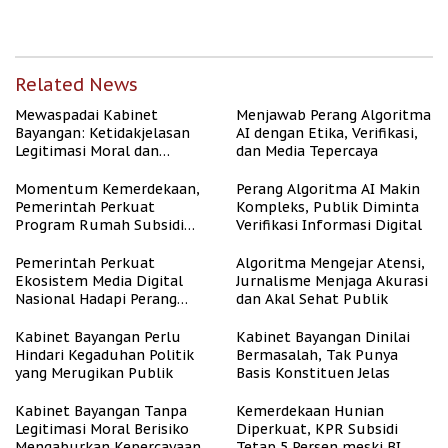
dan Asri
dengan Kesejahteraan
Related News
Mewaspadai Kabinet
Menjawab Perang Algoritma
Bayangan: Ketidakjelasan
AI dengan Etika, Verifikasi,
Legitimasi Moral dan
dan Media Tepercaya
Representasi
Momentum Kemerdekaan,
Perang Algoritma AI Makin
Pemerintah Perkuat
Kompleks, Publik Diminta
Program Rumah Subsidi
Verifikasi Informasi Digital
untuk Masyarakat
Berpenghasilan Rendah
Pemerintah Perkuat
Algoritma Mengejar Atensi,
Ekosistem Media Digital
Jurnalisme Menjaga Akurasi
Nasional Hadapi Perang
dan Akal Sehat Publik
Algoritma AI
Kabinet Bayangan Perlu
Kabinet Bayangan Dinilai
Hindari Kegaduhan Politik
Bermasalah, Tak Punya
yang Merugikan Publik
Basis Konstituen Jelas
Kabinet Bayangan Tanpa
Kemerdekaan Hunian
Legitimasi Moral Berisiko
Diperkuat, KPR Subsidi
Mengaburkan Kepercayaan
Tetap 5 Persen meski BI