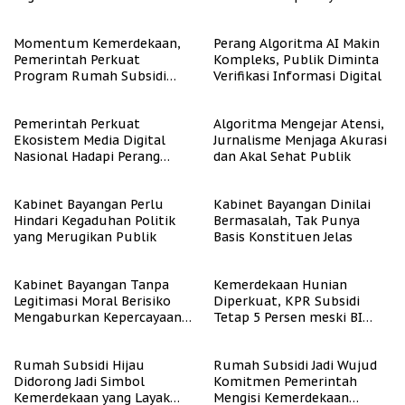
Representasi
Momentum Kemerdekaan,
Perang Algoritma AI Makin
Pemerintah Perkuat
Kompleks, Publik Diminta
Program Rumah Subsidi
Verifikasi Informasi Digital
untuk Masyarakat
Berpenghasilan Rendah
Pemerintah Perkuat
Algoritma Mengejar Atensi,
Ekosistem Media Digital
Jurnalisme Menjaga Akurasi
Nasional Hadapi Perang
dan Akal Sehat Publik
Algoritma AI
Kabinet Bayangan Perlu
Kabinet Bayangan Dinilai
Hindari Kegaduhan Politik
Bermasalah, Tak Punya
yang Merugikan Publik
Basis Konstituen Jelas
Kabinet Bayangan Tanpa
Kemerdekaan Hunian
Legitimasi Moral Berisiko
Diperkuat, KPR Subsidi
Mengaburkan Kepercayaan
Tetap 5 Persen meski BI
Publik
Rate Naik
Rumah Subsidi Hijau
Rumah Subsidi Jadi Wujud
Didorong Jadi Simbol
Komitmen Pemerintah
Kemerdekaan yang Layak
Mengisi Kemerdekaan