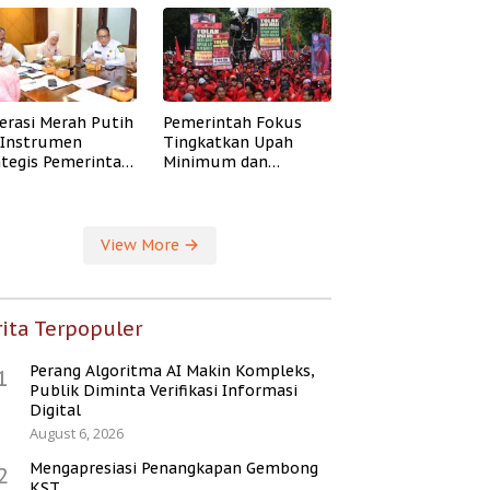
erasi Merah Putih
Pemerintah Fokus
i Instrumen
Tingkatkan Upah
ategis Pemerintah
Minimum dan
ingkatkan
Jaminan Sosial Buruh
ejahteraan Desa
View More
ita Terpopuler
Perang Algoritma AI Makin Kompleks,
1
Publik Diminta Verifikasi Informasi
Digital
August 6, 2026
Mengapresiasi Penangkapan Gembong
2
KST