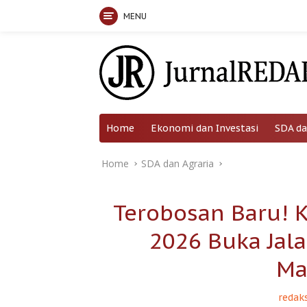
MENU
Skip
to
content
Home
Ekonomi dan Investasi
SDA da
Home
SDA dan Agraria
Terobosan Baru! 
2026 Buka Jal
Ma
redaks