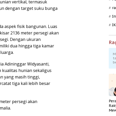
nian vertikal, termasuk
un dengan target suku bunga
ra
In
I
da aspek fisik bangunan. Luas
kisar 2136 meter persegi akan
rsegi. Dengan ukuran
Ra
iliki dua hingga tiga kamar
eluarga.
M
t
b
lia Adininggar Widyasanti,
 kualitas hunian sekaligus
 yang masih tinggi,
atat tiga kali lebih besar
 meter persegi akan
Per
Rak
malia.
Mew
Pend