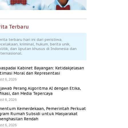
ita Terbaru
rita terbaru hari ini dari peristiwa,
ecelakaan, kriminal, hukum, berita unik,
olitik, dan liputan khusus di Indonesia dan
nternasional.
aspadai Kabinet Bayangan: Ketidakjelasan
itimasi Moral dan Representasi
st 6, 2026
jawab Perang Algoritma AI dengan Etika,
fikasi, dan Media Tepercaya
st 6, 2026
entum Kemerdekaan, Pemerintah Perkuat
gram Rumah Subsidi untuk Masyarakat
penghasilan Rendah
st 6, 2026