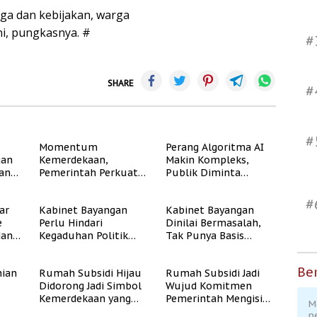
rga dan kebijakan, warga
i, pungkasnya. #
#
SHARE
#
#
Momentum
Perang Algoritma AI
gan
Kemerdekaan,
Makin Kompleks,
dan
Pemerintah Perkuat
Publik Diminta
Program Rumah
Verifikasi Informasi
Subsidi untuk
Digital
#
ar
Kabinet Bayangan
Kabinet Bayangan
Masyarakat
e
Perlu Hindari
Dinilai Bermasalah,
Berpenghasilan
dan
Kegaduhan Politik
Tak Punya Basis
Rendah
yang Merugikan
Konstituen Jelas
Publik
Ber
ian
Rumah Subsidi Hijau
Rumah Subsidi Jadi
Didorong Jadi Simbol
Wujud Komitmen
Kemerdekaan yang
Pemerintah Mengisi
M
Rate
Layak dan Asri
Kemerdekaan dengan
p