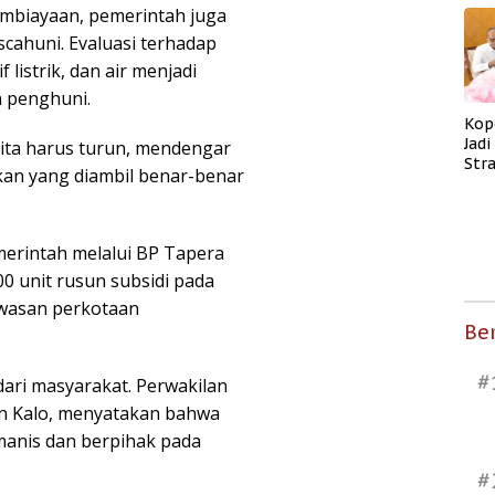
embiayaan, pemerintah juga
cahuni. Evaluasi terhadap
 listrik, dan air menjadi
n penghuni.
Kop
Jad
. Kita harus turun, mendengar
Str
an yang diambil benar-benar
Men
Kes
merintah melalui BP Tapera
00 unit rusun subsidi pada
wasan perkotaan
Ber
#
dari masyarakat. Perwakilan
n Kalo, menyatakan bahwa
manis dan berpihak pada
#