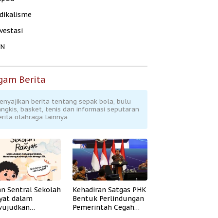
dikalisme
vestasi
KN
gam Berita
enyajikan berita tentang sepak bola, bulu
angkis, basket, tenis dan informasi seputaran
erita olahraga lainnya
an Sentral Sekolah
Kehadiran Satgas PHK
yat dalam
Bentuk Perlindungan
ujudkan
Pemerintah Cegah
idikan Inklusif
Badai PHK