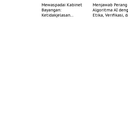
Mewaspadai Kabinet
Menjawab Perang
Bayangan:
Algoritma AI den
Ketidakjelasan
Etika, Verifikasi, 
Legitimasi Moral dan
Media Tepercaya
Representasi