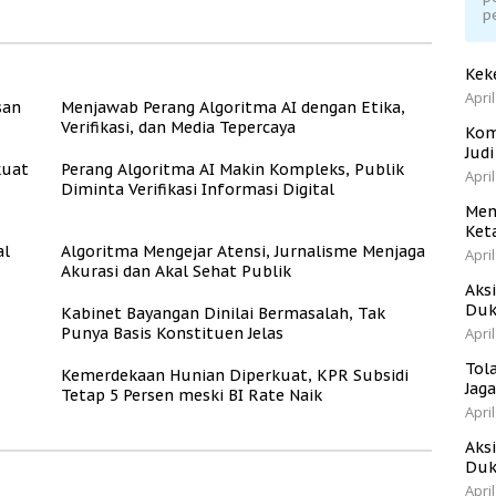
Kesejahteraan
p
Kek
April
san
Menjawab Perang Algoritma AI dengan Etika,
Verifikasi, dan Media Tepercaya
Kom
Jud
kuat
Perang Algoritma AI Makin Kompleks, Publik
April
Diminta Verifikasi Informasi Digital
Men
Ket
al
Algoritma Mengejar Atensi, Jurnalisme Menjaga
April
Akurasi dan Akal Sehat Publik
Aks
Duk
Kabinet Bayangan Dinilai Bermasalah, Tak
Punya Basis Konstituen Jelas
April
Tol
Kemerdekaan Hunian Diperkuat, KPR Subsidi
Jag
Tetap 5 Persen meski BI Rate Naik
April
Aks
Duk
April