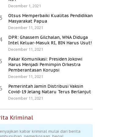
December 1, 2021
Otsus Memperbaiki Kualitas Pendidikan
3
Masyarakat Papua
December 11, 2021
DPR: Ghassem Gilchalan, WNA Diduga
4
Intel Keluar-Masuk RI, BIN Harus Usut!
December 11, 2021
Pakar Komunikasi: Presiden Jokowi
5
Harus Menjadi Pemimpin Orkestra
Pemberantasan Korupsi
December 11, 2021
Pemerintah Jamin Distribusi Vaksin
6
Covid-19 Jelang Nataru Terus Berlanjut
December 11, 2021
ita Kriminal
enyajikan kabar kriminal mulai dari berita
embunuhan, pemerkosaan, begal,