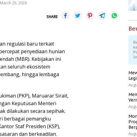
March 25, 2026
SHARE
Ber
Be
n regulasi baru terkait
k
percepat penyediaan hunian
P
I
endah (MBR). Kebijakan ini
tkan seluruh ekosistem
Mew
gembang, hingga lembaga
Leg
Augu
Men
iman (PKP), Maruarar Sirait,
Veri
gan Keputusan Menteri
Augu
ak dilakukan secara sepihak.
Mom
ri berbagai pemangku
Pro
ntor Staf Presiden (KSP),
Ber
sasaran dan berkeadilan.
Augu