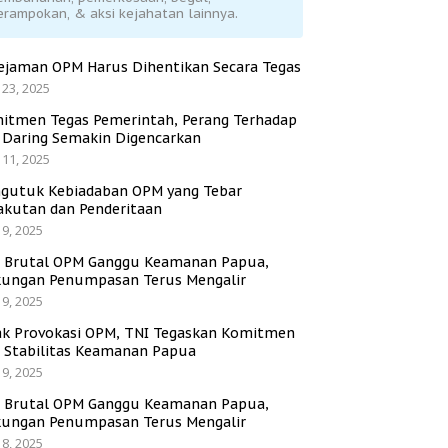
erampokan, & aksi kejahatan lainnya.
ejaman OPM Harus Dihentikan Secara Tegas
 23, 2025
itmen Tegas Pemerintah, Perang Terhadap
i Daring Semakin Digencarkan
 11, 2025
gutuk Kebiadaban OPM yang Tebar
akutan dan Penderitaan
 9, 2025
i Brutal OPM Ganggu Keamanan Papua,
ungan Penumpasan Terus Mengalir
 9, 2025
ak Provokasi OPM, TNI Tegaskan Komitmen
a Stabilitas Keamanan Papua
 9, 2025
i Brutal OPM Ganggu Keamanan Papua,
ungan Penumpasan Terus Mengalir
 8, 2025