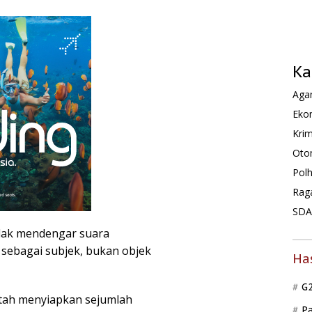
Ka
Agam
Ekon
Krim
Oto
Pol
Rag
SDA 
idak mendengar suara
 sebagai subjek, bukan objek
Ha
G
ntah menyiapkan sejumlah
P