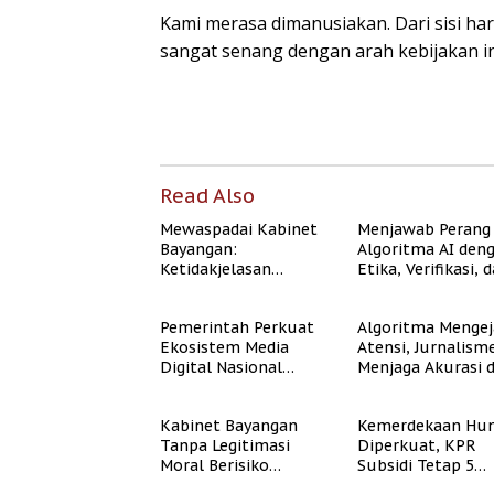
Kami merasa dimanusiakan. Dari sisi ha
sangat senang dengan arah kebijakan in
Read Also
Mewaspadai Kabinet
Menjawab Perang
Bayangan:
Algoritma AI den
Ketidakjelasan
Etika, Verifikasi, 
Legitimasi Moral dan
Media Tepercaya
Representasi
Pemerintah Perkuat
Algoritma Mengej
Ekosistem Media
Atensi, Jurnalism
Digital Nasional
Menjaga Akurasi 
Hadapi Perang
Akal Sehat Publik
Algoritma AI
Kabinet Bayangan
Kemerdekaan Hun
Tanpa Legitimasi
Diperkuat, KPR
Moral Berisiko
Subsidi Tetap 5
Mengaburkan
Persen meski BI 