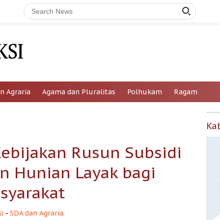
n Agraria
Agama dan Pluralitas
Polhukam
Ragam
Ka
Kebijakan Rusun Subsidi
an Hunian Layak bagi
syarakat
i
-
SDA dan Agraria