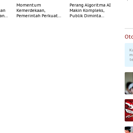
Momentum
Perang Algoritma AI
gan
Kemerdekaan,
Makin Kompleks,
dan
Pemerintah Perkuat
Publik Diminta
Program Rumah
Verifikasi Informasi
Subsidi untuk
Digital
Masyarakat
Ot
Berpenghasilan
Rendah
K
m
te