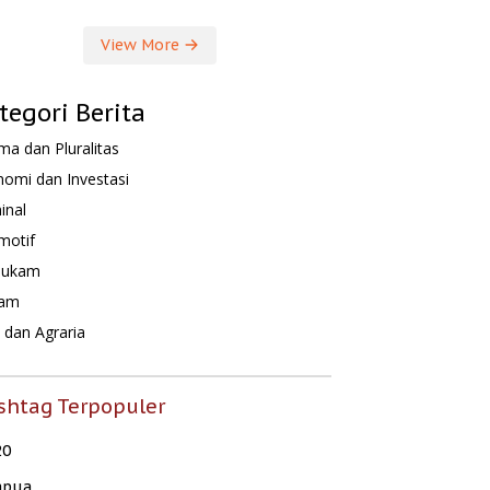
View More
tegori Berita
a dan Pluralitas
omi dan Investasi
inal
motif
hukam
am
dan Agraria
shtag Terpopuler
20
apua