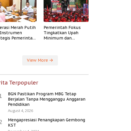
erasi Merah Putih
Pemerintah Fokus
i Instrumen
Tingkatkan Upah
ategis Pemerintah
Minimum dan
ingkatkan
Jaminan Sosial Buruh
ejahteraan Desa
View More
ita Terpopuler
BGN Pastikan Program MBG Tetap
1
Berjalan Tanpa Mengganggu Anggaran
Pendidikan
August 4, 2026
Mengapresiasi Penangkapan Gembong
2
KST