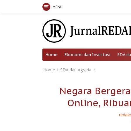
MENU
Skip
to
content
Home
Ekonomi dan Investasi
SDA da
Home
SDA dan Agraria
Negara Bergera
Online, Ribua
redaks