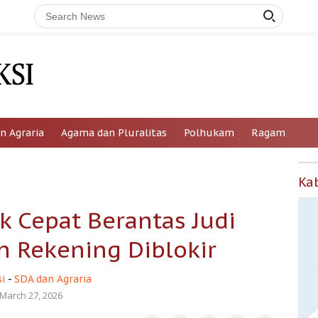
n Agraria
Agama dan Pluralitas
Polhukam
Ragam
Ka
k Cepat Berantas Judi
n Rekening Diblokir
i
-
SDA dan Agraria
March 27, 2026