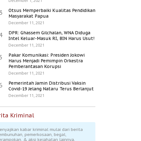
December 1, 2021
Otsus Memperbaiki Kualitas Pendidikan
3
Masyarakat Papua
December 11, 2021
DPR: Ghassem Gilchalan, WNA Diduga
4
Intel Keluar-Masuk RI, BIN Harus Usut!
December 11, 2021
Pakar Komunikasi: Presiden Jokowi
5
Harus Menjadi Pemimpin Orkestra
Pemberantasan Korupsi
December 11, 2021
Pemerintah Jamin Distribusi Vaksin
6
Covid-19 Jelang Nataru Terus Berlanjut
December 11, 2021
ita Kriminal
enyajikan kabar kriminal mulai dari berita
embunuhan, pemerkosaan, begal,
erampokan, & aksi kejahatan lainnya.