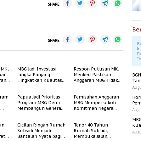
SHARE
Ber
SHARE
Be
k
P
I
 MK,
MBG Jadi Investasi
Respon Putusan MK,
kan
Jangka Panjang
Menkeu Pastikan
BGN
ran
Tingkatkan Kualitas
Anggaran MBG Tidak
Tan
ukur
Generasi Muda
Akan Ganggu APBN
Augu
Indonesia
gram
Papua Jadi Prioritas
Pemisahan Anggaran
Hor
Program MBG Demi
MBG Memperkokoh
Pem
n
Membangun Generasi
Komitmen Negara
Augu
Sehat dan Bebas
terhadap Gizi dan
Stunting
Pendidikan
MBG
un
Cicilan Ringan Rumah
Tenor 40 Tahun
Kua
Subsidi Menjadi
Rumah Subsidi,
Augu
Peta
Bantalan Nyata bagi
Membuka Jalan