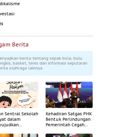
dikalisme
vestasi
KN
gam Berita
enyajikan berita tentang sepak bola, bulu
angkis, basket, tenis dan informasi seputaran
erita olahraga lainnya
an Sentral Sekolah
Kehadiran Satgas PHK
yat dalam
Bentuk Perlindungan
ujudkan
Pemerintah Cegah
idikan Inklusif
Badai PHK