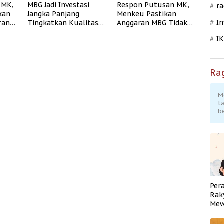
 MK,
MBG Jadi Investasi
Respon Putusan MK,
ra
kan
Jangka Panjang
Menkeu Pastikan
In
ran
Tingkatkan Kualitas
Anggaran MBG Tidak
ukur
Generasi Muda
Akan Ganggu APBN
I
Indonesia
Ra
M
t
b
Per
Rak
Mew
Pend