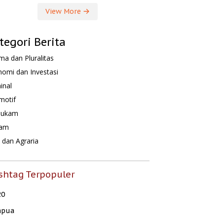
View More
tegori Berita
a dan Pluralitas
omi dan Investasi
inal
motif
hukam
am
dan Agraria
shtag Terpopuler
20
apua