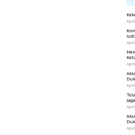
Kek
April
Kom
Jud
April
Men
Ket
April
Aks
Duk
April
Tol
Jag
April
Aks
Duk
April