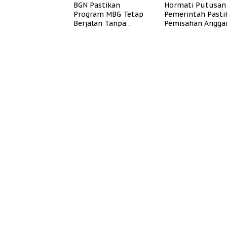
BGN Pastikan
Hormati Putusan
Program MBG Tetap
Pemerintah Pasti
Berjalan Tanpa
Pemisahan Angga
Mengganggu
MBG Berjalan Ter
Anggaran Pendidikan