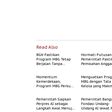
Read Also
BGN Pastikan
Hormati Putusan
Program MBG Tetap
Pemerintah Pasti
Berjalan Tanpa
Pemisahan Angga
Mengganggu
MBG Berjalan Ter
Anggaran Pendidikan
Momentum
Menguatkan Pro
Kemerdekaan,
MBG dengan Tata
Program MBG Perkuat
Kelola yang Maki
Langkah Pemerintah
Akuntabel
Perangi Stunting
Pemerintah Siapkan
Pemerintah Bang
Perpres AI sebagai
Fondasi Undang-
Langkah Awal Menuju
Undang AI lewat 