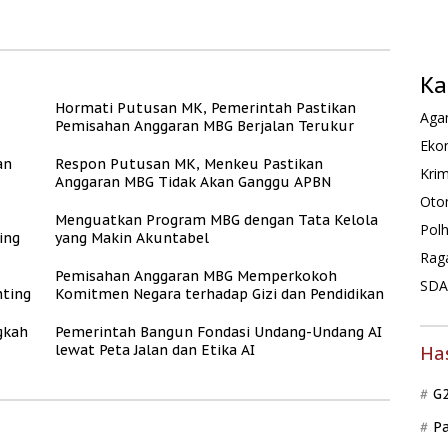
Pekerja Informal
Hunian Layak bagi
MBR
Ka
Hormati Putusan MK, Pemerintah Pastikan
Agam
Pemisahan Anggaran MBG Berjalan Terukur
Ekon
an
Respon Putusan MK, Menkeu Pastikan
Krim
Anggaran MBG Tidak Akan Ganggu APBN
Oto
Menguatkan Program MBG dengan Tata Kelola
Pol
ing
yang Makin Akuntabel
Rag
Pemisahan Anggaran MBG Memperkokoh
SDA 
ting
Komitmen Negara terhadap Gizi dan Pendidikan
gkah
Pemerintah Bangun Fondasi Undang-Undang AI
lewat Peta Jalan dan Etika AI
Ha
G
P