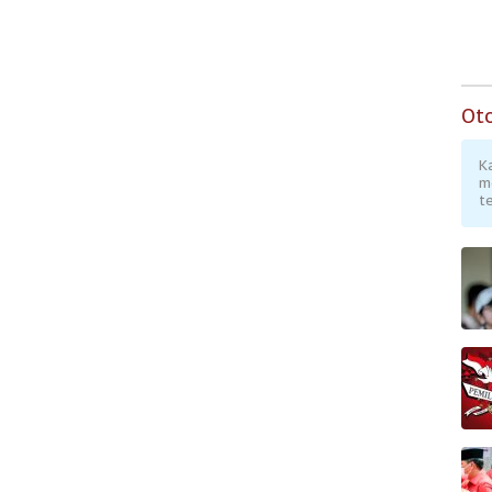
Ot
K
m
te