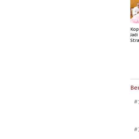
Kop
Jad
Str
Men
Kes
Ber
#
#