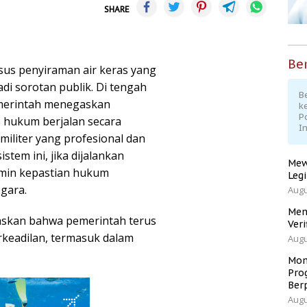
SHARE
Ber
us penyiraman air keras yang
i sorotan publik. Di tengah
Be
emerintah menegaskan
k
P
 hukum berjalan secara
I
militer yang profesional dan
stem ini, jika dijalankan
Mew
min kepastian hukum
Leg
egara.
Augu
Men
askan bahwa pemerintah terus
Veri
eadilan, termasuk dalam
Augu
Mom
Pro
Ber
Augu