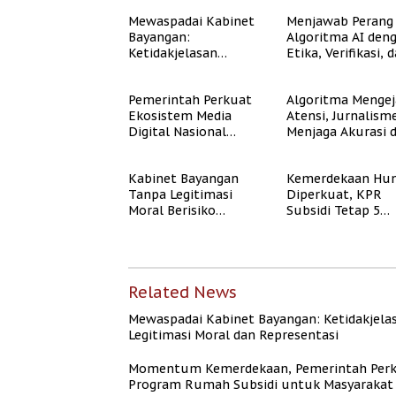
Mewaspadai Kabinet
Menjawab Perang
Bayangan:
Algoritma AI den
Ketidakjelasan
Etika, Verifikasi, 
Legitimasi Moral dan
Media Tepercaya
Representasi
Pemerintah Perkuat
Algoritma Mengej
Ekosistem Media
Atensi, Jurnalism
Digital Nasional
Menjaga Akurasi 
Hadapi Perang
Akal Sehat Publik
Algoritma AI
Kabinet Bayangan
Kemerdekaan Hun
Tanpa Legitimasi
Diperkuat, KPR
Moral Berisiko
Subsidi Tetap 5
Mengaburkan
Persen meski BI 
Kepercayaan Publik
Naik
Related News
Mewaspadai Kabinet Bayangan: Ketidakjela
Legitimasi Moral dan Representasi
Momentum Kemerdekaan, Pemerintah Per
Program Rumah Subsidi untuk Masyarakat