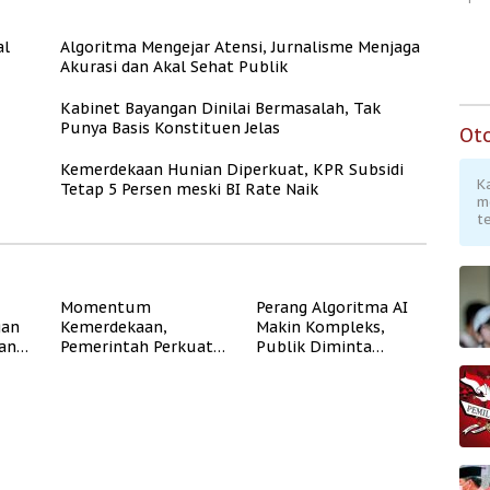
al
Algoritma Mengejar Atensi, Jurnalisme Menjaga
Akurasi dan Akal Sehat Publik
Kabinet Bayangan Dinilai Bermasalah, Tak
Punya Basis Konstituen Jelas
Ot
Kemerdekaan Hunian Diperkuat, KPR Subsidi
K
Tetap 5 Persen meski BI Rate Naik
m
te
Momentum
Perang Algoritma AI
gan
Kemerdekaan,
Makin Kompleks,
dan
Pemerintah Perkuat
Publik Diminta
Program Rumah
Verifikasi Informasi
Subsidi untuk
Digital
Masyarakat
Berpenghasilan
Rendah