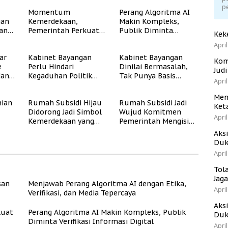
p
Momentum
Perang Algoritma AI
gan
Kemerdekaan,
Makin Kompleks,
dan
Pemerintah Perkuat
Publik Diminta
Kek
Program Rumah
Verifikasi Informasi
April
Subsidi untuk
Digital
ar
Kabinet Bayangan
Kabinet Bayangan
Masyarakat
Kom
e
Perlu Hindari
Dinilai Bermasalah,
Berpenghasilan
Jud
dan
Kegaduhan Politik
Tak Punya Basis
Rendah
April
yang Merugikan
Konstituen Jelas
Publik
Men
ian
Rumah Subsidi Hijau
Rumah Subsidi Jadi
Ket
Didorong Jadi Simbol
Wujud Komitmen
April
Kemerdekaan yang
Pemerintah Mengisi
Rate
Layak dan Asri
Kemerdekaan dengan
Aks
Kesejahteraan
Duk
April
Tol
Jag
san
Menjawab Perang Algoritma AI dengan Etika,
April
Verifikasi, dan Media Tepercaya
Aks
kuat
Perang Algoritma AI Makin Kompleks, Publik
Duk
Diminta Verifikasi Informasi Digital
April