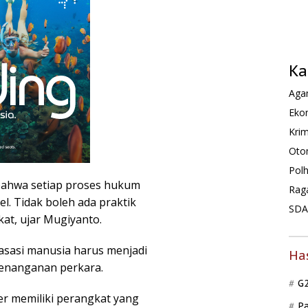
Ka
Agam
Ekon
Krim
Oto
Pol
bahwa setiap proses hukum
Rag
l. Tidak boleh ada praktik
SDA 
at, ujar Mugiyanto.
asasi manusia harus menjadi
Ha
penanganan perkara.
G
er memiliki perangkat yang
P