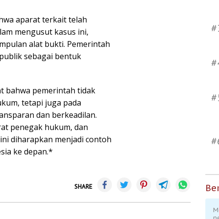
a aparat terkait telah
#
lam mengusut kasus ini,
pulan alat bukti. Pemerintah
publik sebagai bentuk
#
uat bahwa pemerintah tidak
#
um, tetapi juga pada
ransparan dan berkeadilan.
rat penegak hukum, dan
ni diharapkan menjadi contoh
#
sia ke depan.*
Ber
SHARE
M
p