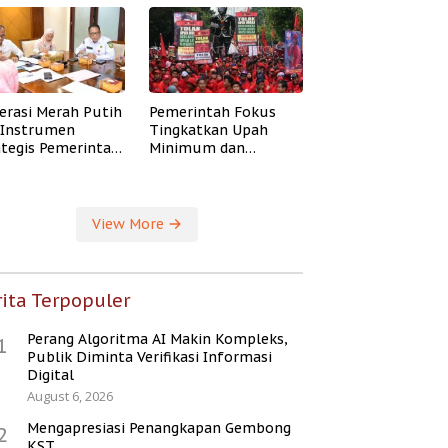
erasi Merah Putih
Pemerintah Fokus
i Instrumen
Tingkatkan Upah
ategis Pemerintah
Minimum dan
ingkatkan
Jaminan Sosial Buruh
ejahteraan Desa
View More
ita Terpopuler
Perang Algoritma AI Makin Kompleks,
1
Publik Diminta Verifikasi Informasi
Digital
August 6, 2026
Mengapresiasi Penangkapan Gembong
2
KST