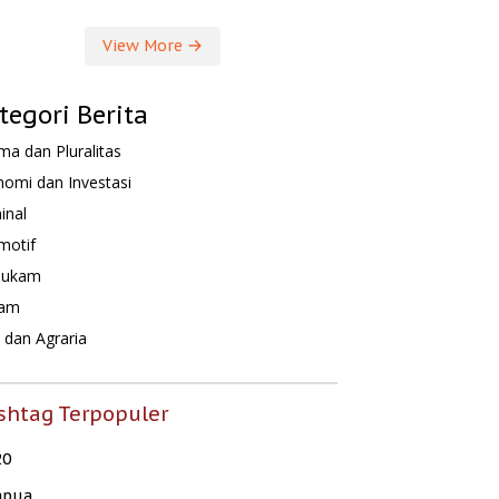
View More
tegori Berita
a dan Pluralitas
omi dan Investasi
inal
motif
hukam
am
dan Agraria
shtag Terpopuler
20
apua