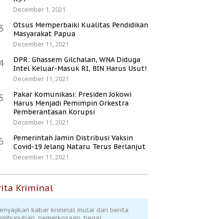
December 1, 2021
Otsus Memperbaiki Kualitas Pendidikan
3
Masyarakat Papua
December 11, 2021
DPR: Ghassem Gilchalan, WNA Diduga
4
Intel Keluar-Masuk RI, BIN Harus Usut!
December 11, 2021
Pakar Komunikasi: Presiden Jokowi
5
Harus Menjadi Pemimpin Orkestra
Pemberantasan Korupsi
December 11, 2021
Pemerintah Jamin Distribusi Vaksin
6
Covid-19 Jelang Nataru Terus Berlanjut
December 11, 2021
ita Kriminal
enyajikan kabar kriminal mulai dari berita
embunuhan, pemerkosaan, begal,