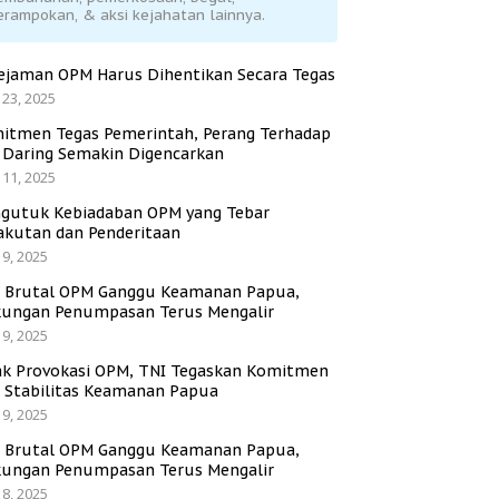
erampokan, & aksi kejahatan lainnya.
ejaman OPM Harus Dihentikan Secara Tegas
 23, 2025
itmen Tegas Pemerintah, Perang Terhadap
i Daring Semakin Digencarkan
 11, 2025
gutuk Kebiadaban OPM yang Tebar
akutan dan Penderitaan
 9, 2025
i Brutal OPM Ganggu Keamanan Papua,
ungan Penumpasan Terus Mengalir
 9, 2025
ak Provokasi OPM, TNI Tegaskan Komitmen
a Stabilitas Keamanan Papua
 9, 2025
i Brutal OPM Ganggu Keamanan Papua,
ungan Penumpasan Terus Mengalir
 8, 2025