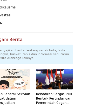
dikalisme
vestasi
KN
gam Berita
enyajikan berita tentang sepak bola, bulu
angkis, basket, tenis dan informasi seputaran
erita olahraga lainnya
an Sentral Sekolah
Kehadiran Satgas PHK
yat dalam
Bentuk Perlindungan
ujudkan
Pemerintah Cegah
idikan Inklusif
Badai PHK