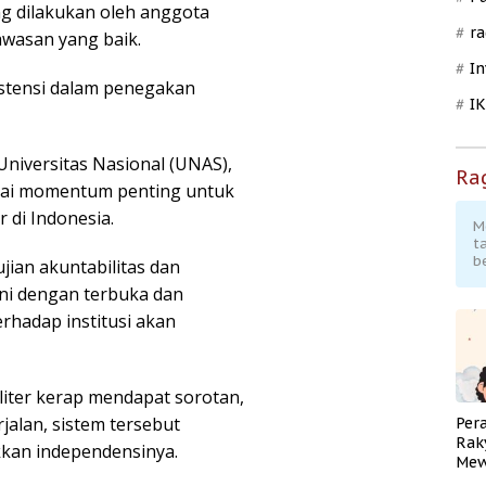
g dilakukan oleh anggota
ra
awasan yang baik.
In
istensi dalam penegakan
I
 Universitas Nasional (UNAS),
Ra
bagai momentum penting untuk
r di Indonesia.
M
t
b
ujian akuntabilitas dan
ani dengan terbuka dan
rhadap institusi akan
iliter kerap mendapat sorotan,
alan, sistem tersebut
Per
Rak
kkan independensinya.
Mew
Pend