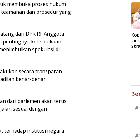
untuk membuka proses hukum
 keamanan dan prosedur yang
atang dari DPR RI. Anggota
Kop
Jad
an pentingnya keterbukaan
Str
menimbulkan spekulasi di
Men
Kes
lakukan secara transparan
eadilan benar-benar
Ber
n dari parlemen akan terus
#
jalan sesuai dengan
t terhadap institusi negara
#