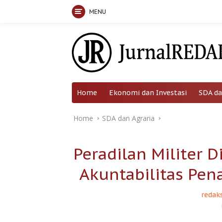
MENU
Skip
to
content
Home
Ekonomi dan Investasi
SDA da
Home
SDA dan Agraria
Peradilan Militer D
Akuntabilitas Pen
redaks