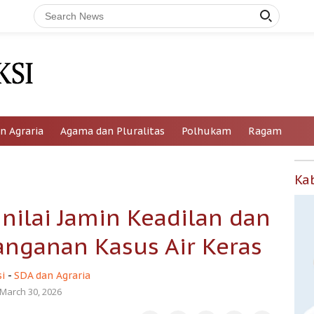
n Agraria
Agama dan Pluralitas
Polhukam
Ragam
Ka
inilai Jamin Keadilan dan
anganan Kasus Air Keras
i
-
SDA dan Agraria
March 30, 2026