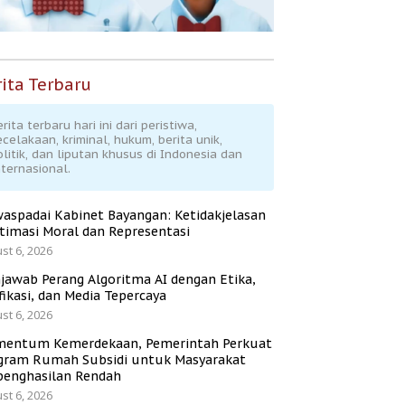
ita Terbaru
rita terbaru hari ini dari peristiwa,
ecelakaan, kriminal, hukum, berita unik,
olitik, dan liputan khusus di Indonesia dan
nternasional.
aspadai Kabinet Bayangan: Ketidakjelasan
itimasi Moral dan Representasi
st 6, 2026
jawab Perang Algoritma AI dengan Etika,
fikasi, dan Media Tepercaya
st 6, 2026
entum Kemerdekaan, Pemerintah Perkuat
gram Rumah Subsidi untuk Masyarakat
penghasilan Rendah
st 6, 2026