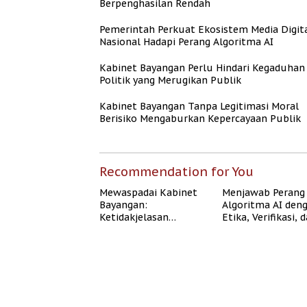
Berpenghasilan Rendah
Pemerintah Perkuat Ekosistem Media Digit
Nasional Hadapi Perang Algoritma AI
Kabinet Bayangan Perlu Hindari Kegaduhan
Politik yang Merugikan Publik
Kabinet Bayangan Tanpa Legitimasi Moral
Berisiko Mengaburkan Kepercayaan Publik
Recommendation for You
Mewaspadai Kabinet
Menjawab Perang
Bayangan:
Algoritma AI den
Ketidakjelasan
Etika, Verifikasi, 
Legitimasi Moral dan
Media Tepercaya
Representasi