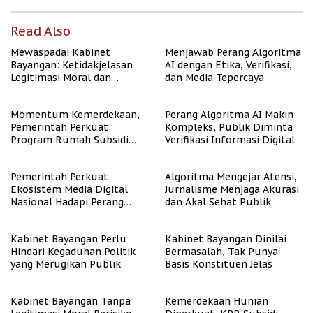
Read Also
Mewaspadai Kabinet
Menjawab Perang Algoritma
Bayangan: Ketidakjelasan
AI dengan Etika, Verifikasi,
Legitimasi Moral dan
dan Media Tepercaya
Representasi
Momentum Kemerdekaan,
Perang Algoritma AI Makin
Pemerintah Perkuat
Kompleks, Publik Diminta
Program Rumah Subsidi
Verifikasi Informasi Digital
untuk Masyarakat
Berpenghasilan Rendah
Pemerintah Perkuat
Algoritma Mengejar Atensi,
Ekosistem Media Digital
Jurnalisme Menjaga Akurasi
Nasional Hadapi Perang
dan Akal Sehat Publik
Algoritma AI
Kabinet Bayangan Perlu
Kabinet Bayangan Dinilai
Hindari Kegaduhan Politik
Bermasalah, Tak Punya
yang Merugikan Publik
Basis Konstituen Jelas
Kabinet Bayangan Tanpa
Kemerdekaan Hunian