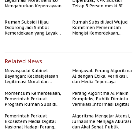
Legitimasi Moral Berisiko
Diperkuat, KPR Subsidi
Mengaburkan Kepercayaan
Tetap 5 Persen meski BI
Publik
Rate Naik
Rumah Subsidi Hijau
Rumah Subsidi Jadi Wujud
Didorong Jadi Simbol
Komitmen Pemerintah
Kemerdekaan yang Layak
Mengisi Kemerdekaan
dan Asri
dengan Kesejahteraan
Related News
Mewaspadai Kabinet
Menjawab Perang Algoritma
Bayangan: Ketidakjelasan
AI dengan Etika, Verifikasi,
Legitimasi Moral dan
dan Media Tepercaya
Representasi
Momentum Kemerdekaan,
Perang Algoritma AI Makin
Pemerintah Perkuat
Kompleks, Publik Diminta
Program Rumah Subsidi
Verifikasi Informasi Digital
untuk Masyarakat
Berpenghasilan Rendah
Pemerintah Perkuat
Algoritma Mengejar Atensi,
Ekosistem Media Digital
Jurnalisme Menjaga Akurasi
Nasional Hadapi Perang
dan Akal Sehat Publik
Algoritma AI