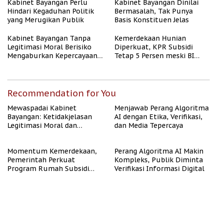
Kabinet Bayangan Perlu
Kabinet Bayangan Dinilai
Hindari Kegaduhan Politik
Bermasalah, Tak Punya
yang Merugikan Publik
Basis Konstituen Jelas
Kabinet Bayangan Tanpa
Kemerdekaan Hunian
Legitimasi Moral Berisiko
Diperkuat, KPR Subsidi
Mengaburkan Kepercayaan
Tetap 5 Persen meski BI
Publik
Rate Naik
Recommendation for You
Mewaspadai Kabinet
Menjawab Perang Algoritma
Bayangan: Ketidakjelasan
AI dengan Etika, Verifikasi,
Legitimasi Moral dan
dan Media Tepercaya
Representasi
Momentum Kemerdekaan,
Perang Algoritma AI Makin
Pemerintah Perkuat
Kompleks, Publik Diminta
Program Rumah Subsidi
Verifikasi Informasi Digital
untuk Masyarakat
Berpenghasilan Rendah