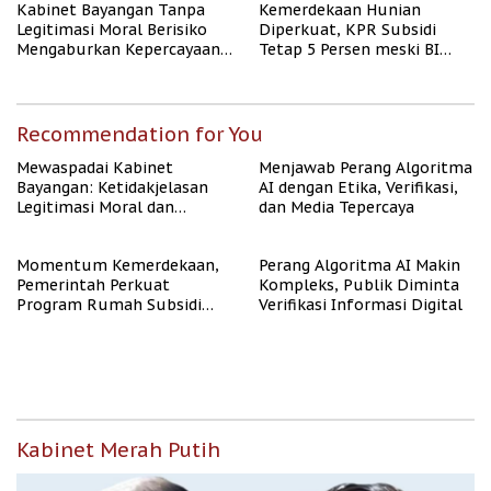
Kabinet Bayangan Tanpa
Kemerdekaan Hunian
Legitimasi Moral Berisiko
Diperkuat, KPR Subsidi
Mengaburkan Kepercayaan
Tetap 5 Persen meski BI
Publik
Rate Naik
Recommendation for You
Mewaspadai Kabinet
Menjawab Perang Algoritma
Bayangan: Ketidakjelasan
AI dengan Etika, Verifikasi,
Legitimasi Moral dan
dan Media Tepercaya
Representasi
Momentum Kemerdekaan,
Perang Algoritma AI Makin
Pemerintah Perkuat
Kompleks, Publik Diminta
Program Rumah Subsidi
Verifikasi Informasi Digital
untuk Masyarakat
Berpenghasilan Rendah
Kabinet Merah Putih