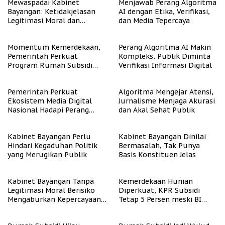
Mewaspadai Kabinet
Menjawab Perang Algoritma
Bayangan: Ketidakjelasan
AI dengan Etika, Verifikasi,
Legitimasi Moral dan
dan Media Tepercaya
Representasi
Momentum Kemerdekaan,
Perang Algoritma AI Makin
Pemerintah Perkuat
Kompleks, Publik Diminta
Program Rumah Subsidi
Verifikasi Informasi Digital
untuk Masyarakat
Berpenghasilan Rendah
Pemerintah Perkuat
Algoritma Mengejar Atensi,
Ekosistem Media Digital
Jurnalisme Menjaga Akurasi
Nasional Hadapi Perang
dan Akal Sehat Publik
Algoritma AI
Kabinet Bayangan Perlu
Kabinet Bayangan Dinilai
Hindari Kegaduhan Politik
Bermasalah, Tak Punya
yang Merugikan Publik
Basis Konstituen Jelas
Kabinet Bayangan Tanpa
Kemerdekaan Hunian
Legitimasi Moral Berisiko
Diperkuat, KPR Subsidi
Mengaburkan Kepercayaan
Tetap 5 Persen meski BI
Publik
Rate Naik