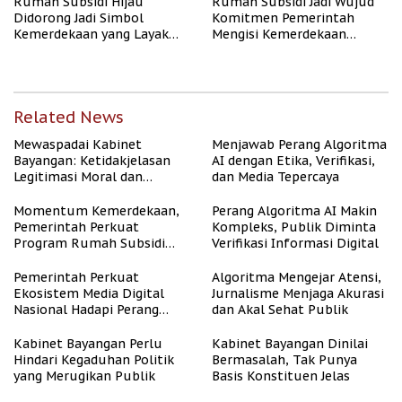
Rumah Subsidi Hijau
Rumah Subsidi Jadi Wujud
Didorong Jadi Simbol
Komitmen Pemerintah
Kemerdekaan yang Layak
Mengisi Kemerdekaan
dan Asri
dengan Kesejahteraan
Related News
Mewaspadai Kabinet
Menjawab Perang Algoritma
Bayangan: Ketidakjelasan
AI dengan Etika, Verifikasi,
Legitimasi Moral dan
dan Media Tepercaya
Representasi
Momentum Kemerdekaan,
Perang Algoritma AI Makin
Pemerintah Perkuat
Kompleks, Publik Diminta
Program Rumah Subsidi
Verifikasi Informasi Digital
untuk Masyarakat
Berpenghasilan Rendah
Pemerintah Perkuat
Algoritma Mengejar Atensi,
Ekosistem Media Digital
Jurnalisme Menjaga Akurasi
Nasional Hadapi Perang
dan Akal Sehat Publik
Algoritma AI
Kabinet Bayangan Perlu
Kabinet Bayangan Dinilai
Hindari Kegaduhan Politik
Bermasalah, Tak Punya
yang Merugikan Publik
Basis Konstituen Jelas