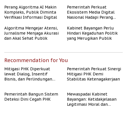
untuk Masyarakat
Berpenghasilan Rendah
Perang Algoritma AI Makin
Pemerintah Perkuat
Kompleks, Publik Diminta
Ekosistem Media Digital
Verifikasi Informasi Digital
Nasional Hadapi Perang
Algoritma AI
Algoritma Mengejar Atensi,
Kabinet Bayangan Perlu
Jurnalisme Menjaga Akurasi
Hindari Kegaduhan Politik
dan Akal Sehat Publik
yang Merugikan Publik
Recommendation for You
Mitigasi PHK Diperkuat
Pemerintah Perkuat Sinergi
lewat Dialog, Insentif
Mitigasi PHK Demi
Bisnis, dan Perlindungan
Stabilitas Ketenagakerjaan
Tenaga Kerja
Pemerintah Bangun Sistem
Mewaspadai Kabinet
Deteksi Dini Cegah PHK
Bayangan: Ketidakjelasan
Legitimasi Moral dan
Representasi