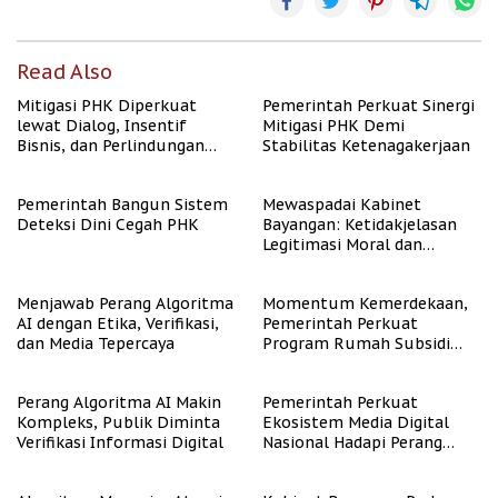
Read Also
Mitigasi PHK Diperkuat
Pemerintah Perkuat Sinergi
lewat Dialog, Insentif
Mitigasi PHK Demi
Bisnis, dan Perlindungan
Stabilitas Ketenagakerjaan
Tenaga Kerja
Pemerintah Bangun Sistem
Mewaspadai Kabinet
Deteksi Dini Cegah PHK
Bayangan: Ketidakjelasan
Legitimasi Moral dan
Representasi
Menjawab Perang Algoritma
Momentum Kemerdekaan,
AI dengan Etika, Verifikasi,
Pemerintah Perkuat
dan Media Tepercaya
Program Rumah Subsidi
untuk Masyarakat
Berpenghasilan Rendah
Perang Algoritma AI Makin
Pemerintah Perkuat
Kompleks, Publik Diminta
Ekosistem Media Digital
Verifikasi Informasi Digital
Nasional Hadapi Perang
Algoritma AI