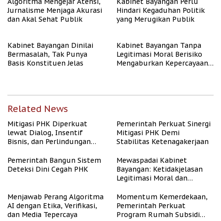
Algoritma Mengejar Atensi,
Kabinet Bayangan Perlu
Jurnalisme Menjaga Akurasi
Hindari Kegaduhan Politik
dan Akal Sehat Publik
yang Merugikan Publik
Kabinet Bayangan Dinilai
Kabinet Bayangan Tanpa
Bermasalah, Tak Punya
Legitimasi Moral Berisiko
Basis Konstituen Jelas
Mengaburkan Kepercayaan
Publik
Related News
Mitigasi PHK Diperkuat
Pemerintah Perkuat Sinergi
lewat Dialog, Insentif
Mitigasi PHK Demi
Bisnis, dan Perlindungan
Stabilitas Ketenagakerjaan
Tenaga Kerja
Pemerintah Bangun Sistem
Mewaspadai Kabinet
Deteksi Dini Cegah PHK
Bayangan: Ketidakjelasan
Legitimasi Moral dan
Representasi
Menjawab Perang Algoritma
Momentum Kemerdekaan,
AI dengan Etika, Verifikasi,
Pemerintah Perkuat
dan Media Tepercaya
Program Rumah Subsidi