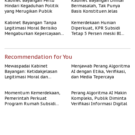
Kabinet Bayangan Perlu
Kabinet Bayangan Dinilai
Hindari Kegaduhan Politik
Bermasalah, Tak Punya
yang Merugikan Publik
Basis Konstituen Jelas
Kabinet Bayangan Tanpa
Kemerdekaan Hunian
Legitimasi Moral Berisiko
Diperkuat, KPR Subsidi
Mengaburkan Kepercayaan
Tetap 5 Persen meski BI
Publik
Rate Naik
Recommendation for You
Mewaspadai Kabinet
Menjawab Perang Algoritma
Bayangan: Ketidakjelasan
AI dengan Etika, Verifikasi,
Legitimasi Moral dan
dan Media Tepercaya
Representasi
Momentum Kemerdekaan,
Perang Algoritma AI Makin
Pemerintah Perkuat
Kompleks, Publik Diminta
Program Rumah Subsidi
Verifikasi Informasi Digital
untuk Masyarakat
Berpenghasilan Rendah