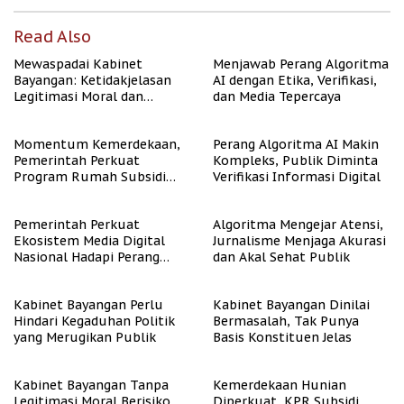
Read Also
Mewaspadai Kabinet
Menjawab Perang Algoritma
Bayangan: Ketidakjelasan
AI dengan Etika, Verifikasi,
Legitimasi Moral dan
dan Media Tepercaya
Representasi
Momentum Kemerdekaan,
Perang Algoritma AI Makin
Pemerintah Perkuat
Kompleks, Publik Diminta
Program Rumah Subsidi
Verifikasi Informasi Digital
untuk Masyarakat
Berpenghasilan Rendah
Pemerintah Perkuat
Algoritma Mengejar Atensi,
Ekosistem Media Digital
Jurnalisme Menjaga Akurasi
Nasional Hadapi Perang
dan Akal Sehat Publik
Algoritma AI
Kabinet Bayangan Perlu
Kabinet Bayangan Dinilai
Hindari Kegaduhan Politik
Bermasalah, Tak Punya
yang Merugikan Publik
Basis Konstituen Jelas
Kabinet Bayangan Tanpa
Kemerdekaan Hunian
Legitimasi Moral Berisiko
Diperkuat, KPR Subsidi