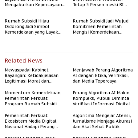
Mengaburkan Kepercayaan
Tetap 5 Persen meski BI
Publik
Rate Naik
Rumah Subsidi Hijau
Rumah Subsidi Jadi Wujud
Didorong Jadi Simbol
Komitmen Pemerintah
Kemerdekaan yang Layak
Mengisi Kemerdekaan
dan Asri
dengan Kesejahteraan
Related News
Mewaspadai Kabinet
Menjawab Perang Algoritma
Bayangan: Ketidakjelasan
AI dengan Etika, Verifikasi,
Legitimasi Moral dan
dan Media Tepercaya
Representasi
Momentum Kemerdekaan,
Perang Algoritma AI Makin
Pemerintah Perkuat
Kompleks, Publik Diminta
Program Rumah Subsidi
Verifikasi Informasi Digital
untuk Masyarakat
Berpenghasilan Rendah
Pemerintah Perkuat
Algoritma Mengejar Atensi,
Ekosistem Media Digital
Jurnalisme Menjaga Akurasi
Nasional Hadapi Perang
dan Akal Sehat Publik
Algoritma AI