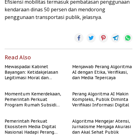
Efisiensi mobilitas termasuk pembatasan penggunaan
kendaraan dinas 50 persen dan mendorong
penggunaan transportasi publik, jelasnya.
Read Also
Mewaspadai Kabinet
Menjawab Perang Algoritma
Bayangan: Ketidakjelasan
AI dengan Etika, Verifikasi,
Legitimasi Moral dan
dan Media Tepercaya
Representasi
Momentum Kemerdekaan,
Perang Algoritma AI Makin
Pemerintah Perkuat
Kompleks, Publik Diminta
Program Rumah Subsidi
Verifikasi Informasi Digital
untuk Masyarakat
Berpenghasilan Rendah
Pemerintah Perkuat
Algoritma Mengejar Atensi,
Ekosistem Media Digital
Jurnalisme Menjaga Akurasi
Nasional Hadapi Perang
dan Akal Sehat Publik