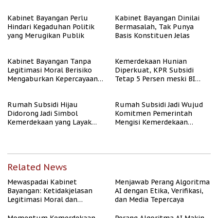
Algoritma AI
Kabinet Bayangan Perlu
Kabinet Bayangan Dinilai
Hindari Kegaduhan Politik
Bermasalah, Tak Punya
yang Merugikan Publik
Basis Konstituen Jelas
Kabinet Bayangan Tanpa
Kemerdekaan Hunian
Legitimasi Moral Berisiko
Diperkuat, KPR Subsidi
Mengaburkan Kepercayaan
Tetap 5 Persen meski BI
Publik
Rate Naik
Rumah Subsidi Hijau
Rumah Subsidi Jadi Wujud
Didorong Jadi Simbol
Komitmen Pemerintah
Kemerdekaan yang Layak
Mengisi Kemerdekaan
dan Asri
dengan Kesejahteraan
Related News
Mewaspadai Kabinet
Menjawab Perang Algoritma
Bayangan: Ketidakjelasan
AI dengan Etika, Verifikasi,
Legitimasi Moral dan
dan Media Tepercaya
Representasi