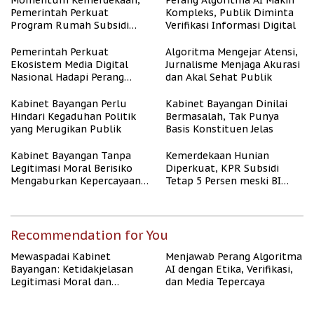
Momentum Kemerdekaan,
Perang Algoritma AI Makin
Pemerintah Perkuat
Kompleks, Publik Diminta
Program Rumah Subsidi
Verifikasi Informasi Digital
untuk Masyarakat
Berpenghasilan Rendah
Pemerintah Perkuat
Algoritma Mengejar Atensi,
Ekosistem Media Digital
Jurnalisme Menjaga Akurasi
Nasional Hadapi Perang
dan Akal Sehat Publik
Algoritma AI
Kabinet Bayangan Perlu
Kabinet Bayangan Dinilai
Hindari Kegaduhan Politik
Bermasalah, Tak Punya
yang Merugikan Publik
Basis Konstituen Jelas
Kabinet Bayangan Tanpa
Kemerdekaan Hunian
Legitimasi Moral Berisiko
Diperkuat, KPR Subsidi
Mengaburkan Kepercayaan
Tetap 5 Persen meski BI
Publik
Rate Naik
Recommendation for You
Mewaspadai Kabinet
Menjawab Perang Algoritma
Bayangan: Ketidakjelasan
AI dengan Etika, Verifikasi,
Legitimasi Moral dan
dan Media Tepercaya
Representasi