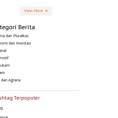
View More
tegori Berita
a dan Pluralitas
omi dan Investasi
inal
motif
hukam
am
dan Agraria
shtag Terpopuler
20
apua