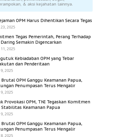
erampokan, & aksi kejahatan lainnya.
ejaman OPM Harus Dihentikan Secara Tegas
 23, 2025
itmen Tegas Pemerintah, Perang Terhadap
i Daring Semakin Digencarkan
 11, 2025
gutuk Kebiadaban OPM yang Tebar
akutan dan Penderitaan
 9, 2025
i Brutal OPM Ganggu Keamanan Papua,
ungan Penumpasan Terus Mengalir
 9, 2025
ak Provokasi OPM, TNI Tegaskan Komitmen
a Stabilitas Keamanan Papua
 9, 2025
i Brutal OPM Ganggu Keamanan Papua,
ungan Penumpasan Terus Mengalir
 8, 2025