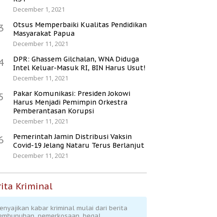
December 1, 2021
Otsus Memperbaiki Kualitas Pendidikan
3
Masyarakat Papua
December 11, 2021
DPR: Ghassem Gilchalan, WNA Diduga
4
Intel Keluar-Masuk RI, BIN Harus Usut!
December 11, 2021
Pakar Komunikasi: Presiden Jokowi
5
Harus Menjadi Pemimpin Orkestra
Pemberantasan Korupsi
December 11, 2021
Pemerintah Jamin Distribusi Vaksin
6
Covid-19 Jelang Nataru Terus Berlanjut
December 11, 2021
ita Kriminal
enyajikan kabar kriminal mulai dari berita
embunuhan, pemerkosaan, begal,