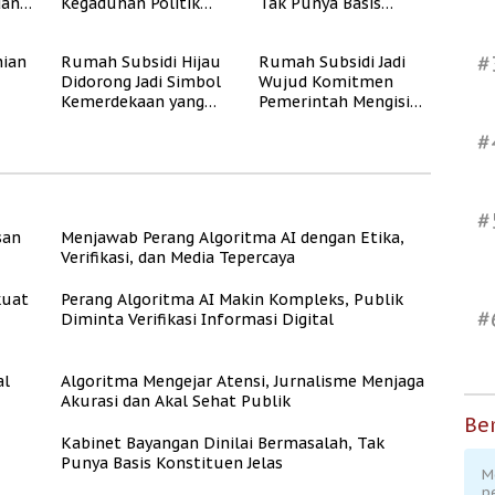
dan
Kegaduhan Politik
Tak Punya Basis
Rendah
yang Merugikan
Konstituen Jelas
Publik
#
ian
Rumah Subsidi Hijau
Rumah Subsidi Jadi
Didorong Jadi Simbol
Wujud Komitmen
Kemerdekaan yang
Pemerintah Mengisi
Rate
Layak dan Asri
Kemerdekaan dengan
#
Kesejahteraan
#
san
Menjawab Perang Algoritma AI dengan Etika,
Verifikasi, dan Media Tepercaya
kuat
Perang Algoritma AI Makin Kompleks, Publik
#
Diminta Verifikasi Informasi Digital
al
Algoritma Mengejar Atensi, Jurnalisme Menjaga
Akurasi dan Akal Sehat Publik
Ber
Kabinet Bayangan Dinilai Bermasalah, Tak
Punya Basis Konstituen Jelas
M
p