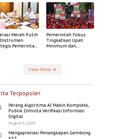
erasi Merah Putih
Pemerintah Fokus
i Instrumen
Tingkatkan Upah
ategis Pemerintah
Minimum dan
ingkatkan
Jaminan Sosial Buruh
ejahteraan Desa
View More
ita Terpopuler
Perang Algoritma AI Makin Kompleks,
1
Publik Diminta Verifikasi Informasi
Digital
August 6, 2026
Mengapresiasi Penangkapan Gembong
2
KST