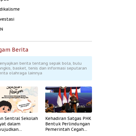
dikalisme
vestasi
KN
gam Berita
enyajikan berita tentang sepak bola, bulu
angkis, basket, tenis dan informasi seputaran
erita olahraga lainnya
an Sentral Sekolah
Kehadiran Satgas PHK
yat dalam
Bentuk Perlindungan
ujudkan
Pemerintah Cegah
idikan Inklusif
Badai PHK