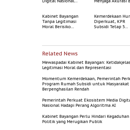
Digital Nasional
Menjaga Akurasi 
Hadapi Perang
Akal Sehat Publik
Algoritma AI
Kabinet Bayangan
Kemerdekaan Hun
Tanpa Legitimasi
Diperkuat, KPR
Moral Berisiko
Subsidi Tetap 5
Mengaburkan
Persen meski BI 
Kepercayaan Publik
Naik
Related News
Mewaspadai Kabinet Bayangan: Ketidakjela
Legitimasi Moral dan Representasi
Momentum Kemerdekaan, Pemerintah Per
Program Rumah Subsidi untuk Masyarakat
Berpenghasilan Rendah
Pemerintah Perkuat Ekosistem Media Digit
Nasional Hadapi Perang Algoritma AI
Kabinet Bayangan Perlu Hindari Kegaduhan
Politik yang Merugikan Publik