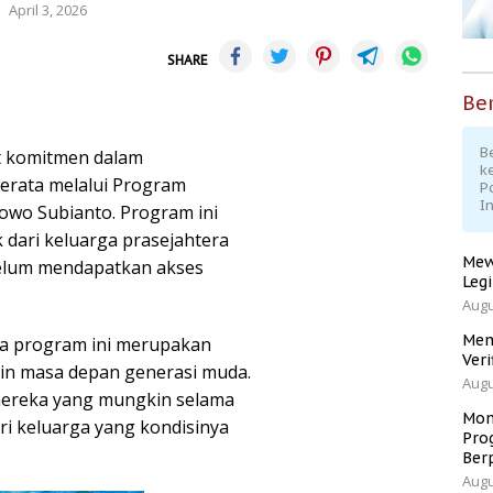
April 3, 2026
SHARE
Ber
Be
t komitmen dalam
k
erata melalui Program
P
I
bowo Subianto. Program ini
dari keluarga prasejahtera
Mew
belum mendapatkan akses
Leg
Augu
Men
a program ini merupakan
Veri
in masa depan generasi muda.
Augu
 mereka yang mungkin selama
Mom
ari keluarga yang kondisinya
Pro
Ber
Augu