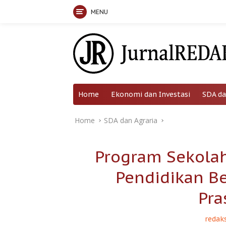
MENU
Skip
to
content
Home
Ekonomi dan Investasi
SDA da
Home
SDA dan Agraria
Program Sekola
Pendidikan Be
Pra
redaks