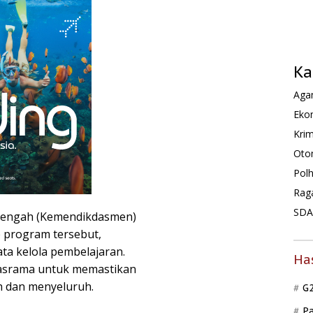
Ka
Agam
Ekon
Krim
Oto
Pol
Rag
SDA 
nengah (Kemendikdasmen)
program tersebut,
ta kelola pembelajaran.
Ha
rasrama untuk memastikan
ah dan menyeluruh.
G
P