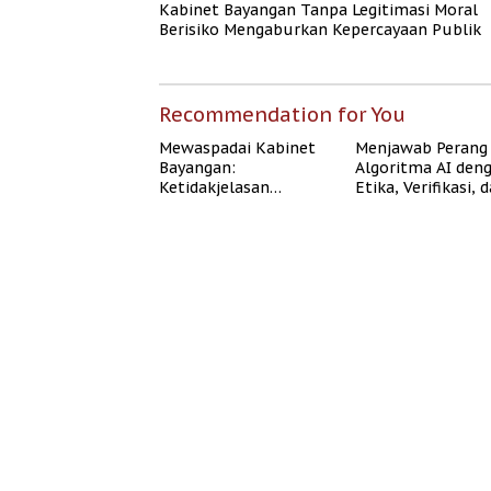
Kabinet Bayangan Tanpa Legitimasi Moral
Berisiko Mengaburkan Kepercayaan Publik
Recommendation for You
Mewaspadai Kabinet
Menjawab Perang
Bayangan:
Algoritma AI den
Ketidakjelasan
Etika, Verifikasi, 
Legitimasi Moral dan
Media Tepercaya
Representasi