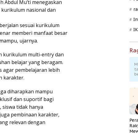
h Abdul Mu’ti menegaskan
i kurikulum nasional dan
ra
In
berjalan sesuai kurikulum
I
benar memberi manfaat besar
 mampu, ujarnya.
Ra
 kurikulum multi-entry dan
uhan belajar yang beragam.
M
s agar pembelajaran lebih
t
b
n karakter.
 juga diharapkan mampu
lusif dan suportif bagi
, siswa tidak hanya
 juga pembinaan karakter,
Per
yang relevan dengan
Rak
Mew
Pend