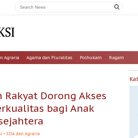
n Agraria
Agama dan Pluralitas
Polhukam
Ragam
Ka
h Rakyat Dorong Akses
rkualitas bagi Anak
sejahtera
i
-
SDA dan Agraria