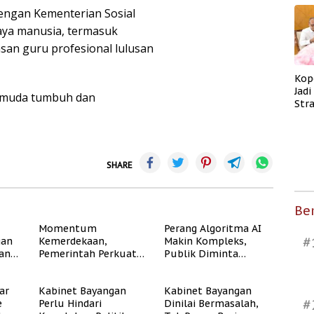
engan Kementerian Sosial
ya manusia, termasuk
an guru profesional lulusan
Kop
Jad
i muda tumbuh dan
Str
Men
Kes
SHARE
Ber
Momentum
Perang Algoritma AI
#
gan
Kemerdekaan,
Makin Kompleks,
dan
Pemerintah Perkuat
Publik Diminta
Program Rumah
Verifikasi Informasi
Subsidi untuk
Digital
ar
Kabinet Bayangan
Kabinet Bayangan
Masyarakat
#
e
Perlu Hindari
Dinilai Bermasalah,
Berpenghasilan