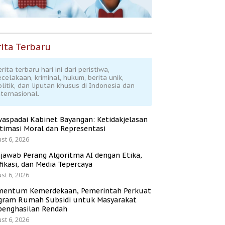
ita Terbaru
rita terbaru hari ini dari peristiwa,
ecelakaan, kriminal, hukum, berita unik,
olitik, dan liputan khusus di Indonesia dan
nternasional.
aspadai Kabinet Bayangan: Ketidakjelasan
itimasi Moral dan Representasi
st 6, 2026
jawab Perang Algoritma AI dengan Etika,
fikasi, dan Media Tepercaya
st 6, 2026
entum Kemerdekaan, Pemerintah Perkuat
gram Rumah Subsidi untuk Masyarakat
penghasilan Rendah
st 6, 2026