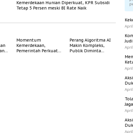
Kemerdekaan Hunian Diperkuat, KPR Subsidi
p
Tetap 5 Persen meski BI Rate Naik
Kek
April
Kom
Momentum
Perang Algoritma AI
Jud
gan
Kemerdekaan,
Makin Kompleks,
April
dan
Pemerintah Perkuat
Publik Diminta
Program Rumah
Verifikasi Informasi
Men
Subsidi untuk
Digital
Ket
Masyarakat
April
Berpenghasilan
Rendah
Aks
Duk
April
Tol
Jag
April
Aks
Duk
April