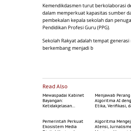
Kemendikdasmen turut berkolaborasi d
dalam memperkuat kapasitas sumber da
pembekalan kepala sekolah dan penugas
Pendidikan Profesi Guru (PPG).
Sekolah Rakyat adalah tempat generas
berkembang menjadi b
Read Also
Mewaspadai Kabinet
Menjawab Perang
Bayangan:
Algoritma AI den
Ketidakjelasan
Etika, Verifikasi, 
Legitimasi Moral dan
Media Tepercaya
Representasi
Pemerintah Perkuat
Algoritma Mengej
Ekosistem Media
Atensi, Jurnalism