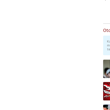
Ot
K
m
te