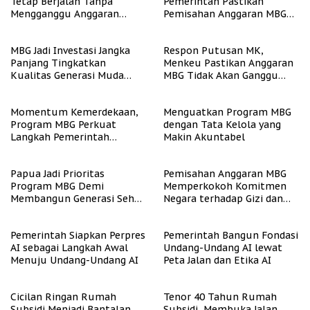
Tetap Berjalan Tanpa
Pemerintah Pastikan
Mengganggu Anggaran
Pemisahan Anggaran MBG
Pendidikan
Berjalan Terukur
MBG Jadi Investasi Jangka
Respon Putusan MK,
Panjang Tingkatkan
Menkeu Pastikan Anggaran
Kualitas Generasi Muda
MBG Tidak Akan Ganggu
Indonesia
APBN
Momentum Kemerdekaan,
Menguatkan Program MBG
Program MBG Perkuat
dengan Tata Kelola yang
Langkah Pemerintah
Makin Akuntabel
Perangi Stunting
Papua Jadi Prioritas
Pemisahan Anggaran MBG
Program MBG Demi
Memperkokoh Komitmen
Membangun Generasi Sehat
Negara terhadap Gizi dan
dan Bebas Stunting
Pendidikan
Pemerintah Siapkan Perpres
Pemerintah Bangun Fondasi
AI sebagai Langkah Awal
Undang-Undang AI lewat
Menuju Undang-Undang AI
Peta Jalan dan Etika AI
Cicilan Ringan Rumah
Tenor 40 Tahun Rumah
Subsidi Menjadi Bantalan
Subsidi, Membuka Jalan