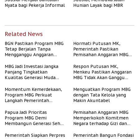
Nyata bagi Pekerja Informal
Hunian Layak bagi MBR
Related News
BGN Pastikan Program MBG
Hormati Putusan MK,
Tetap Berjalan Tanpa
Pemerintah Pastikan
Mengganggu Anggaran
Pemisahan Anggaran MBG
Pendidikan
Berjalan Terukur
MBG Jadi Investasi Jangka
Respon Putusan MK,
Panjang Tingkatkan
Menkeu Pastikan Anggaran
Kualitas Generasi Muda
MBG Tidak Akan Ganggu
Indonesia
APBN
Momentum Kemerdekaan,
Menguatkan Program MBG
Program MBG Perkuat
dengan Tata Kelola yang
Langkah Pemerintah
Makin Akuntabel
Perangi Stunting
Papua Jadi Prioritas
Pemisahan Anggaran MBG
Program MBG Demi
Memperkokoh Komitmen
Membangun Generasi Sehat
Negara terhadap Gizi dan
dan Bebas Stunting
Pendidikan
Pemerintah Siapkan Perpres
Pemerintah Bangun Fondasi