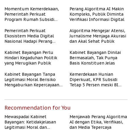
Representasi
Momentum Kemerdekaan,
Perang Algoritma AI Makin
Pemerintah Perkuat
Kompleks, Publik Diminta
Program Rumah Subsidi
Verifikasi Informasi Digital
untuk Masyarakat
Berpenghasilan Rendah
Pemerintah Perkuat
Algoritma Mengejar Atensi,
Ekosistem Media Digital
Jurnalisme Menjaga Akurasi
Nasional Hadapi Perang
dan Akal Sehat Publik
Algoritma AI
Kabinet Bayangan Perlu
Kabinet Bayangan Dinilai
Hindari Kegaduhan Politik
Bermasalah, Tak Punya
yang Merugikan Publik
Basis Konstituen Jelas
Kabinet Bayangan Tanpa
Kemerdekaan Hunian
Legitimasi Moral Berisiko
Diperkuat, KPR Subsidi
Mengaburkan Kepercayaan
Tetap 5 Persen meski BI
Publik
Rate Naik
Recommendation for You
Mewaspadai Kabinet
Menjawab Perang Algoritma
Bayangan: Ketidakjelasan
AI dengan Etika, Verifikasi,
Legitimasi Moral dan
dan Media Tepercaya