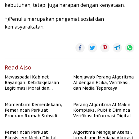
kebutuhan, tetapi juga harapan dengan kenyataan.
*)Penulis merupakan pengamat sosial dan
kemasyarakatan.
Read Also
Mewaspadai Kabinet
Menjawab Perang Algoritma
Bayangan: Ketidakjelasan
AI dengan Etika, Verifikasi,
Legitimasi Moral dan
dan Media Tepercaya
Representasi
Momentum Kemerdekaan,
Perang Algoritma AI Makin
Pemerintah Perkuat
Kompleks, Publik Diminta
Program Rumah Subsidi
Verifikasi Informasi Digital
untuk Masyarakat
Berpenghasilan Rendah
Pemerintah Perkuat
Algoritma Mengejar Atensi,
Ekosistem Media Digital
Jurnalisme Menjaga Akurasi