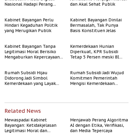
Nasional Hadapi Perang
dan Akal Sehat Publik
Algoritma AI
Kabinet Bayangan Perlu
Kabinet Bayangan Dinilai
Hindari Kegaduhan Politik
Bermasalah, Tak Punya
yang Merugikan Publik
Basis Konstituen Jelas
Kabinet Bayangan Tanpa
Kemerdekaan Hunian
Legitimasi Moral Berisiko
Diperkuat, KPR Subsidi
Mengaburkan Kepercayaan
Tetap 5 Persen meski BI
Publik
Rate Naik
Rumah Subsidi Hijau
Rumah Subsidi Jadi Wujud
Didorong Jadi Simbol
Komitmen Pemerintah
Kemerdekaan yang Layak
Mengisi Kemerdekaan
dan Asri
dengan Kesejahteraan
Related News
Mewaspadai Kabinet
Menjawab Perang Algoritma
Bayangan: Ketidakjelasan
AI dengan Etika, Verifikasi,
Legitimasi Moral dan
dan Media Tepercaya