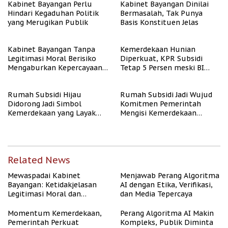
Kabinet Bayangan Perlu
Kabinet Bayangan Dinilai
Hindari Kegaduhan Politik
Bermasalah, Tak Punya
yang Merugikan Publik
Basis Konstituen Jelas
Kabinet Bayangan Tanpa
Kemerdekaan Hunian
Legitimasi Moral Berisiko
Diperkuat, KPR Subsidi
Mengaburkan Kepercayaan
Tetap 5 Persen meski BI
Publik
Rate Naik
Rumah Subsidi Hijau
Rumah Subsidi Jadi Wujud
Didorong Jadi Simbol
Komitmen Pemerintah
Kemerdekaan yang Layak
Mengisi Kemerdekaan
dan Asri
dengan Kesejahteraan
Related News
Mewaspadai Kabinet
Menjawab Perang Algoritma
Bayangan: Ketidakjelasan
AI dengan Etika, Verifikasi,
Legitimasi Moral dan
dan Media Tepercaya
Representasi
Momentum Kemerdekaan,
Perang Algoritma AI Makin
Pemerintah Perkuat
Kompleks, Publik Diminta