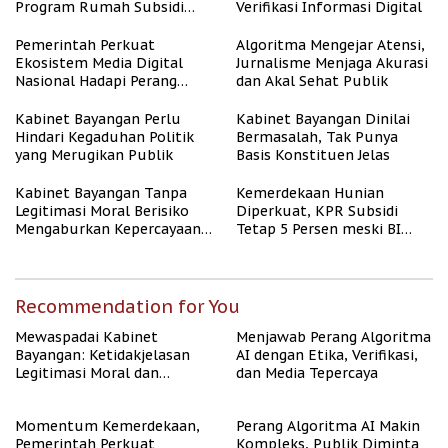
Program Rumah Subsidi
Verifikasi Informasi Digital
untuk Masyarakat
Berpenghasilan Rendah
Pemerintah Perkuat
Algoritma Mengejar Atensi,
Ekosistem Media Digital
Jurnalisme Menjaga Akurasi
Nasional Hadapi Perang
dan Akal Sehat Publik
Algoritma AI
Kabinet Bayangan Perlu
Kabinet Bayangan Dinilai
Hindari Kegaduhan Politik
Bermasalah, Tak Punya
yang Merugikan Publik
Basis Konstituen Jelas
Kabinet Bayangan Tanpa
Kemerdekaan Hunian
Legitimasi Moral Berisiko
Diperkuat, KPR Subsidi
Mengaburkan Kepercayaan
Tetap 5 Persen meski BI
Publik
Rate Naik
Recommendation for You
Mewaspadai Kabinet
Menjawab Perang Algoritma
Bayangan: Ketidakjelasan
AI dengan Etika, Verifikasi,
Legitimasi Moral dan
dan Media Tepercaya
Representasi
Momentum Kemerdekaan,
Perang Algoritma AI Makin
Pemerintah Perkuat
Kompleks, Publik Diminta