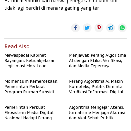
Hal ini membuktikan bahwa penegakan hukum kini
tidak lagi berdiri di menara gading yang ter
Read Also
Mewaspadai Kabinet
Menjawab Perang Algoritma
Bayangan: Ketidakjelasan
AI dengan Etika, Verifikasi,
Legitimasi Moral dan
dan Media Tepercaya
Representasi
Momentum Kemerdekaan,
Perang Algoritma AI Makin
Pemerintah Perkuat
Kompleks, Publik Diminta
Program Rumah Subsidi
Verifikasi Informasi Digital
untuk Masyarakat
Berpenghasilan Rendah
Pemerintah Perkuat
Algoritma Mengejar Atensi,
Ekosistem Media Digital
Jurnalisme Menjaga Akurasi
Nasional Hadapi Perang
dan Akal Sehat Publik
Algoritma AI