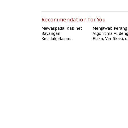
Recommendation for You
Mewaspadai Kabinet
Menjawab Perang
Bayangan:
Algoritma AI den
Ketidakjelasan
Etika, Verifikasi, 
Legitimasi Moral dan
Media Tepercaya
Representasi