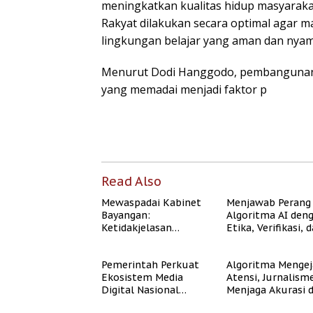
meningkatkan kualitas hidup masyarak
Rakyat dilakukan secara optimal agar
lingkungan belajar yang aman dan nyam
Menurut Dodi Hanggodo, pembangunan 
yang memadai menjadi faktor p
Read Also
Mewaspadai Kabinet
Menjawab Perang
Bayangan:
Algoritma AI den
Ketidakjelasan
Etika, Verifikasi, 
Legitimasi Moral dan
Media Tepercaya
Representasi
Pemerintah Perkuat
Algoritma Mengej
Ekosistem Media
Atensi, Jurnalism
Digital Nasional
Menjaga Akurasi 
Hadapi Perang
Akal Sehat Publik