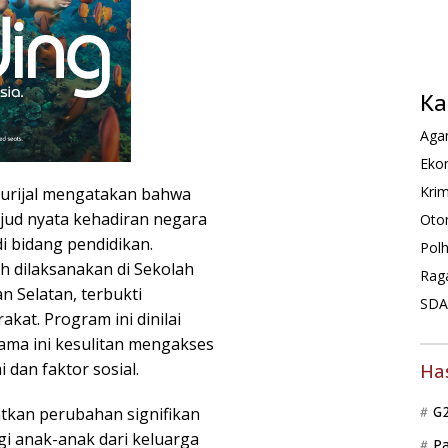
Ka
Agam
Ekon
Krim
urijal mengatakan bahwa
ud nyata kehadiran negara
Oto
i bidang pendidikan.
Pol
 dilaksanakan di Sekolah
Rag
n Selatan, terbukti
SDA 
kat. Program ini dinilai
ma ini kesulitan mengakses
dan faktor sosial.
Ha
tkan perubahan signifikan
G
i anak-anak dari keluarga
P