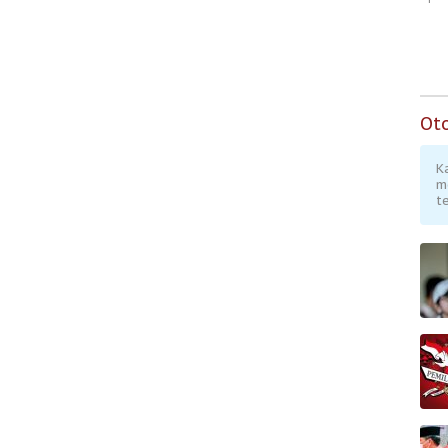
Ot
K
m
te