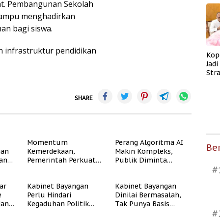
at. Pembangunan Sekolah
 mampu menghadirkan
an bagi siswa.
infrastruktur pendidikan
Kop
Jad
Str
Men
Kes
SHARE
Momentum
Perang Algoritma AI
Ber
gan
Kemerdekaan,
Makin Kompleks,
dan
Pemerintah Perkuat
Publik Diminta
#
Program Rumah
Verifikasi Informasi
Subsidi untuk
Digital
ar
Kabinet Bayangan
Kabinet Bayangan
Masyarakat
e
Perlu Hindari
Dinilai Bermasalah,
Berpenghasilan
dan
Kegaduhan Politik
Tak Punya Basis
Rendah
#
yang Merugikan
Konstituen Jelas