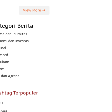
View More
tegori Berita
a dan Pluralitas
omi dan Investasi
inal
motif
hukam
am
dan Agraria
shtag Terpopuler
20
apua