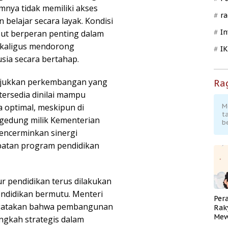
mnya tidak memiliki akses
ra
 belajar secara layak. Kondisi
In
ut berperan penting dalam
ekaligus mendorong
I
sia secara bertahap.
nunjukkan perkembangan yang
Ra
tersedia dinilai mampu
 optimal, meskipun di
M
t
gedung milik Kementerian
b
mencerminkan sinergi
atan program pendidikan
ur pendidikan terus dilakukan
endidikan bermutu. Menteri
Per
gatakan bahwa pembangunan
Rak
Mew
angkah strategis dalam
Pend