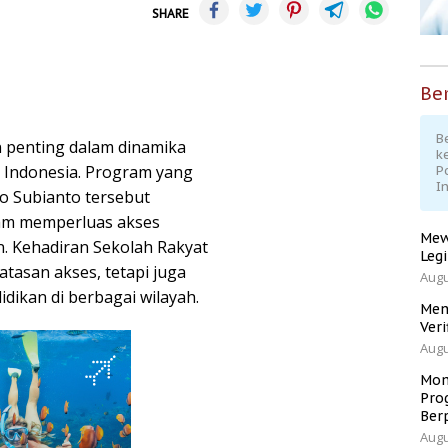
SHARE
Ber
Be
 penting dalam dinamika
k
i Indonesia. Program yang
P
I
o Subianto tersebut
am memperluas akses
Mew
n. Kehadiran Sekolah Rakyat
Leg
tasan akses, tetapi juga
Augu
ikan di berbagai wilayah.
Men
Veri
Augu
Mom
Pro
Ber
Augu