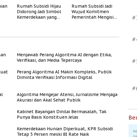
Publik
ian
Rumah Subsidi Hijau
Rumah Subsidi Jadi
Didorong Jadi Simbol
Wujud Komitmen
#
Kemerdekaan yang
Pemerintah Mengisi
Rate
Layak dan Asri
Kemerdekaan dengan
Kesejahteraan
#
san
Menjawab Perang Algoritma AI dengan Etika,
#
Verifikasi, dan Media Tepercaya
kuat
Perang Algoritma AI Makin Kompleks, Publik
Diminta Verifikasi Informasi Digital
#
al
Algoritma Mengejar Atensi, Jurnalisme Menjaga
Akurasi dan Akal Sehat Publik
Kabinet Bayangan Dinilai Bermasalah, Tak
Ber
Punya Basis Konstituen Jelas
Kemerdekaan Hunian Diperkuat, KPR Subsidi
M
Tetap 5 Persen meski BI Rate Naik
p