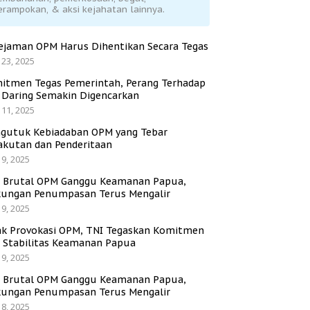
erampokan, & aksi kejahatan lainnya.
ejaman OPM Harus Dihentikan Secara Tegas
 23, 2025
itmen Tegas Pemerintah, Perang Terhadap
i Daring Semakin Digencarkan
 11, 2025
gutuk Kebiadaban OPM yang Tebar
akutan dan Penderitaan
 9, 2025
i Brutal OPM Ganggu Keamanan Papua,
ungan Penumpasan Terus Mengalir
 9, 2025
ak Provokasi OPM, TNI Tegaskan Komitmen
a Stabilitas Keamanan Papua
 9, 2025
i Brutal OPM Ganggu Keamanan Papua,
ungan Penumpasan Terus Mengalir
 8, 2025