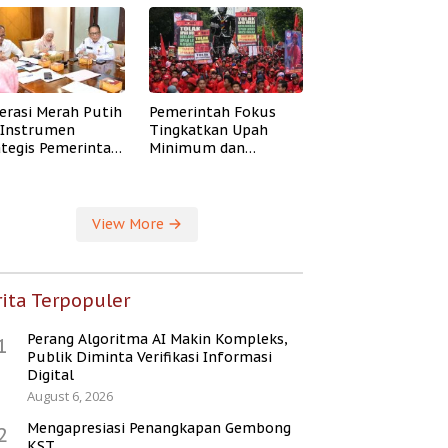
erasi Merah Putih
Pemerintah Fokus
i Instrumen
Tingkatkan Upah
ategis Pemerintah
Minimum dan
ingkatkan
Jaminan Sosial Buruh
ejahteraan Desa
View More
ita Terpopuler
Perang Algoritma AI Makin Kompleks,
1
Publik Diminta Verifikasi Informasi
Digital
August 6, 2026
Mengapresiasi Penangkapan Gembong
2
KST