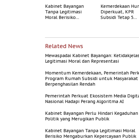
Algoritma AI
Kabinet Bayangan
Kemerdekaan Hun
Tanpa Legitimasi
Diperkuat, KPR
Moral Berisiko
Subsidi Tetap 5
Mengaburkan
Persen meski BI 
Kepercayaan Publik
Naik
Related News
Mewaspadai Kabinet Bayangan: Ketidakjela
Legitimasi Moral dan Representasi
Momentum Kemerdekaan, Pemerintah Per
Program Rumah Subsidi untuk Masyarakat
Berpenghasilan Rendah
Pemerintah Perkuat Ekosistem Media Digit
Nasional Hadapi Perang Algoritma AI
Kabinet Bayangan Perlu Hindari Kegaduhan
Politik yang Merugikan Publik
Kabinet Bayangan Tanpa Legitimasi Moral
Berisiko Mengaburkan Kepercayaan Publik