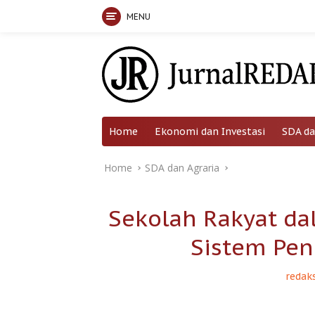
MENU
Skip
to
content
Home
Ekonomi dan Investasi
SDA da
Home
SDA dan Agraria
Sekolah Rakyat da
Sistem Pen
redaks