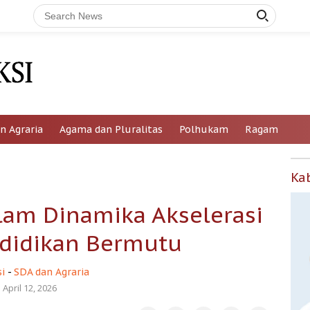
n Agraria
Agama dan Pluralitas
Polhukam
Ragam
Ka
lam Dinamika Akselerasi
didikan Bermutu
i
-
SDA dan Agraria
April 12, 2026