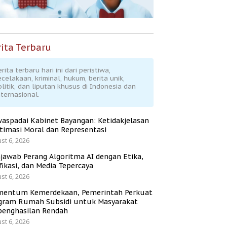
ita Terbaru
rita terbaru hari ini dari peristiwa,
ecelakaan, kriminal, hukum, berita unik,
olitik, dan liputan khusus di Indonesia dan
nternasional.
aspadai Kabinet Bayangan: Ketidakjelasan
itimasi Moral dan Representasi
st 6, 2026
jawab Perang Algoritma AI dengan Etika,
fikasi, dan Media Tepercaya
st 6, 2026
entum Kemerdekaan, Pemerintah Perkuat
gram Rumah Subsidi untuk Masyarakat
penghasilan Rendah
st 6, 2026