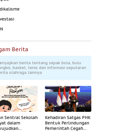
dikalisme
vestasi
KN
gam Berita
enyajikan berita tentang sepak bola, bulu
angkis, basket, tenis dan informasi seputaran
erita olahraga lainnya
an Sentral Sekolah
Kehadiran Satgas PHK
yat dalam
Bentuk Perlindungan
ujudkan
Pemerintah Cegah
idikan Inklusif
Badai PHK