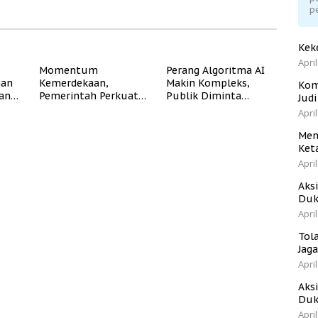
p
Kek
April
Momentum
Perang Algoritma AI
gan
Kemerdekaan,
Makin Kompleks,
Kom
dan
Pemerintah Perkuat
Publik Diminta
Jud
Program Rumah
Verifikasi Informasi
April
Subsidi untuk
Digital
Masyarakat
Men
Berpenghasilan
Ket
Rendah
April
Aks
Duk
April
Tol
Jag
April
Aks
Duk
April