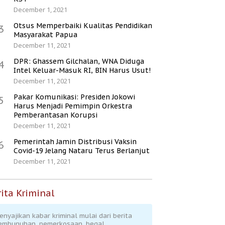
December 1, 2021
Otsus Memperbaiki Kualitas Pendidikan
3
Masyarakat Papua
December 11, 2021
DPR: Ghassem Gilchalan, WNA Diduga
4
Intel Keluar-Masuk RI, BIN Harus Usut!
December 11, 2021
Pakar Komunikasi: Presiden Jokowi
5
Harus Menjadi Pemimpin Orkestra
Pemberantasan Korupsi
December 11, 2021
Pemerintah Jamin Distribusi Vaksin
6
Covid-19 Jelang Nataru Terus Berlanjut
December 11, 2021
ita Kriminal
enyajikan kabar kriminal mulai dari berita
embunuhan, pemerkosaan, begal,