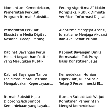
Momentum Kemerdekaan,
Perang Algoritma AI Makin
Pemerintah Perkuat
Kompleks, Publik Diminta
Program Rumah Subsidi
Verifikasi Informasi Digital
untuk Masyarakat
Berpenghasilan Rendah
Pemerintah Perkuat
Algoritma Mengejar Atensi,
Ekosistem Media Digital
Jurnalisme Menjaga Akurasi
Nasional Hadapi Perang
dan Akal Sehat Publik
Algoritma AI
Kabinet Bayangan Perlu
Kabinet Bayangan Dinilai
Hindari Kegaduhan Politik
Bermasalah, Tak Punya
yang Merugikan Publik
Basis Konstituen Jelas
Kabinet Bayangan Tanpa
Kemerdekaan Hunian
Legitimasi Moral Berisiko
Diperkuat, KPR Subsidi
Mengaburkan Kepercayaan
Tetap 5 Persen meski BI
Publik
Rate Naik
Rumah Subsidi Hijau
Rumah Subsidi Jadi Wujud
Didorong Jadi Simbol
Komitmen Pemerintah
Kemerdekaan yang Layak
Mengisi Kemerdekaan
dan Asri
dengan Kesejahteraan