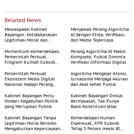
Related News
Mewaspadai Kabinet
Menjawab Perang Algoritma
Bayangan: Ketidakjelasan
AI dengan Etika, Verifikasi,
Legitimasi Moral dan
dan Media Tepercaya
Representasi
Momentum Kemerdekaan,
Perang Algoritma AI Makin
Pemerintah Perkuat
Kompleks, Publik Diminta
Program Rumah Subsidi
Verifikasi Informasi Digital
untuk Masyarakat
Berpenghasilan Rendah
Pemerintah Perkuat
Algoritma Mengejar Atensi,
Ekosistem Media Digital
Jurnalisme Menjaga Akurasi
Nasional Hadapi Perang
dan Akal Sehat Publik
Algoritma AI
Kabinet Bayangan Perlu
Kabinet Bayangan Dinilai
Hindari Kegaduhan Politik
Bermasalah, Tak Punya
yang Merugikan Publik
Basis Konstituen Jelas
Kabinet Bayangan Tanpa
Kemerdekaan Hunian
Legitimasi Moral Berisiko
Diperkuat, KPR Subsidi
Mengaburkan Kepercayaan
Tetap 5 Persen meski BI