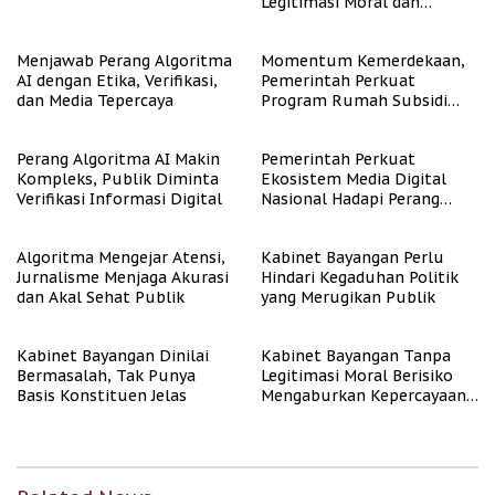
Legitimasi Moral dan
Representasi
Menjawab Perang Algoritma
Momentum Kemerdekaan,
AI dengan Etika, Verifikasi,
Pemerintah Perkuat
dan Media Tepercaya
Program Rumah Subsidi
untuk Masyarakat
Berpenghasilan Rendah
Perang Algoritma AI Makin
Pemerintah Perkuat
Kompleks, Publik Diminta
Ekosistem Media Digital
Verifikasi Informasi Digital
Nasional Hadapi Perang
Algoritma AI
Algoritma Mengejar Atensi,
Kabinet Bayangan Perlu
Jurnalisme Menjaga Akurasi
Hindari Kegaduhan Politik
dan Akal Sehat Publik
yang Merugikan Publik
Kabinet Bayangan Dinilai
Kabinet Bayangan Tanpa
Bermasalah, Tak Punya
Legitimasi Moral Berisiko
Basis Konstituen Jelas
Mengaburkan Kepercayaan
Publik