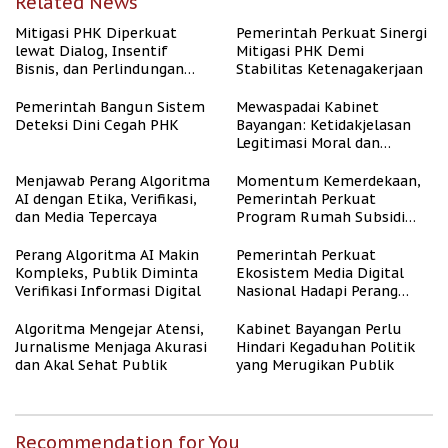
Related News
Mitigasi PHK Diperkuat
Pemerintah Perkuat Sinergi
lewat Dialog, Insentif
Mitigasi PHK Demi
Bisnis, dan Perlindungan
Stabilitas Ketenagakerjaan
Tenaga Kerja
Pemerintah Bangun Sistem
Mewaspadai Kabinet
Deteksi Dini Cegah PHK
Bayangan: Ketidakjelasan
Legitimasi Moral dan
Representasi
Menjawab Perang Algoritma
Momentum Kemerdekaan,
AI dengan Etika, Verifikasi,
Pemerintah Perkuat
dan Media Tepercaya
Program Rumah Subsidi
untuk Masyarakat
Berpenghasilan Rendah
Perang Algoritma AI Makin
Pemerintah Perkuat
Kompleks, Publik Diminta
Ekosistem Media Digital
Verifikasi Informasi Digital
Nasional Hadapi Perang
Algoritma AI
Algoritma Mengejar Atensi,
Kabinet Bayangan Perlu
Jurnalisme Menjaga Akurasi
Hindari Kegaduhan Politik
dan Akal Sehat Publik
yang Merugikan Publik
Recommendation for You