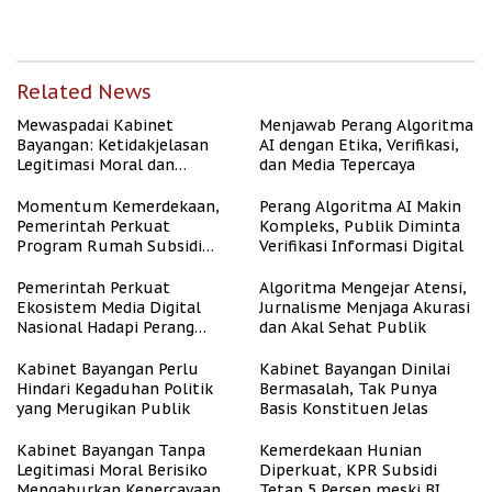
dan Asri
dengan Kesejahteraan
Related News
Mewaspadai Kabinet
Menjawab Perang Algoritma
Bayangan: Ketidakjelasan
AI dengan Etika, Verifikasi,
Legitimasi Moral dan
dan Media Tepercaya
Representasi
Momentum Kemerdekaan,
Perang Algoritma AI Makin
Pemerintah Perkuat
Kompleks, Publik Diminta
Program Rumah Subsidi
Verifikasi Informasi Digital
untuk Masyarakat
Berpenghasilan Rendah
Pemerintah Perkuat
Algoritma Mengejar Atensi,
Ekosistem Media Digital
Jurnalisme Menjaga Akurasi
Nasional Hadapi Perang
dan Akal Sehat Publik
Algoritma AI
Kabinet Bayangan Perlu
Kabinet Bayangan Dinilai
Hindari Kegaduhan Politik
Bermasalah, Tak Punya
yang Merugikan Publik
Basis Konstituen Jelas
Kabinet Bayangan Tanpa
Kemerdekaan Hunian
Legitimasi Moral Berisiko
Diperkuat, KPR Subsidi
Mengaburkan Kepercayaan
Tetap 5 Persen meski BI