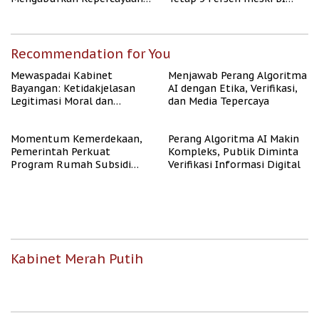
Publik
Rate Naik
Recommendation for You
Mewaspadai Kabinet
Menjawab Perang Algoritma
Bayangan: Ketidakjelasan
AI dengan Etika, Verifikasi,
Legitimasi Moral dan
dan Media Tepercaya
Representasi
Momentum Kemerdekaan,
Perang Algoritma AI Makin
Pemerintah Perkuat
Kompleks, Publik Diminta
Program Rumah Subsidi
Verifikasi Informasi Digital
untuk Masyarakat
Berpenghasilan Rendah
Kabinet Merah Putih