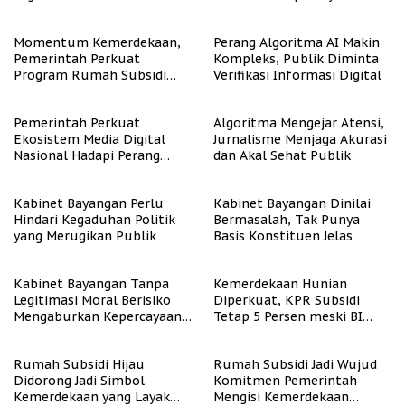
Representasi
Momentum Kemerdekaan,
Perang Algoritma AI Makin
Pemerintah Perkuat
Kompleks, Publik Diminta
Program Rumah Subsidi
Verifikasi Informasi Digital
untuk Masyarakat
Berpenghasilan Rendah
Pemerintah Perkuat
Algoritma Mengejar Atensi,
Ekosistem Media Digital
Jurnalisme Menjaga Akurasi
Nasional Hadapi Perang
dan Akal Sehat Publik
Algoritma AI
Kabinet Bayangan Perlu
Kabinet Bayangan Dinilai
Hindari Kegaduhan Politik
Bermasalah, Tak Punya
yang Merugikan Publik
Basis Konstituen Jelas
Kabinet Bayangan Tanpa
Kemerdekaan Hunian
Legitimasi Moral Berisiko
Diperkuat, KPR Subsidi
Mengaburkan Kepercayaan
Tetap 5 Persen meski BI
Publik
Rate Naik
Rumah Subsidi Hijau
Rumah Subsidi Jadi Wujud
Didorong Jadi Simbol
Komitmen Pemerintah
Kemerdekaan yang Layak
Mengisi Kemerdekaan