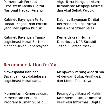
Berpenghasilan Rendah
Pemerintah Perkuat
Algoritma Mengejar Atensi,
Ekosistem Media Digital
Jurnalisme Menjaga Akurasi
Nasional Hadapi Perang
dan Akal Sehat Publik
Algoritma AI
Kabinet Bayangan Perlu
Kabinet Bayangan Dinilai
Hindari Kegaduhan Politik
Bermasalah, Tak Punya
yang Merugikan Publik
Basis Konstituen Jelas
Kabinet Bayangan Tanpa
Kemerdekaan Hunian
Legitimasi Moral Berisiko
Diperkuat, KPR Subsidi
Mengaburkan Kepercayaan
Tetap 5 Persen meski BI
Publik
Rate Naik
Recommendation for You
Mewaspadai Kabinet
Menjawab Perang Algoritma
Bayangan: Ketidakjelasan
AI dengan Etika, Verifikasi,
Legitimasi Moral dan
dan Media Tepercaya
Representasi
Momentum Kemerdekaan,
Perang Algoritma AI Makin
Pemerintah Perkuat
Kompleks, Publik Diminta
Program Rumah Subsidi
Verifikasi Informasi Digital
untuk Masyarakat