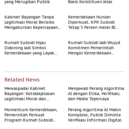
yang Merugikan Publik
Basis Konstituen Jelas
Kabinet Bayangan Tanpa
Kemerdekaan Hunian
Legitimasi Moral Berisiko
Diperkuat, KPR Subsidi
Mengaburkan Kepercayaan
Tetap 5 Persen meski BI
Publik
Rate Naik
Rumah Subsidi Hijau
Rumah Subsidi Jadi Wujud
Didorong Jadi Simbol
Komitmen Pemerintah
Kemerdekaan yang Layak
Mengisi Kemerdekaan
dan Asri
dengan Kesejahteraan
Related News
Mewaspadai Kabinet
Menjawab Perang Algoritma
Bayangan: Ketidakjelasan
AI dengan Etika, Verifikasi,
Legitimasi Moral dan
dan Media Tepercaya
Representasi
Momentum Kemerdekaan,
Perang Algoritma AI Makin
Pemerintah Perkuat
Kompleks, Publik Diminta
Program Rumah Subsidi
Verifikasi Informasi Digital
untuk Masyarakat