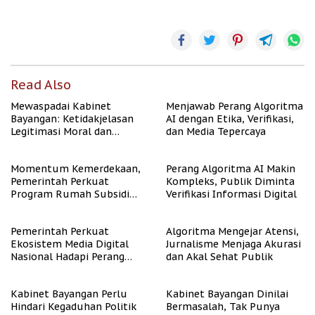
Read Also
Mewaspadai Kabinet
Menjawab Perang Algoritma
Bayangan: Ketidakjelasan
AI dengan Etika, Verifikasi,
Legitimasi Moral dan
dan Media Tepercaya
Representasi
Momentum Kemerdekaan,
Perang Algoritma AI Makin
Pemerintah Perkuat
Kompleks, Publik Diminta
Program Rumah Subsidi
Verifikasi Informasi Digital
untuk Masyarakat
Berpenghasilan Rendah
Pemerintah Perkuat
Algoritma Mengejar Atensi,
Ekosistem Media Digital
Jurnalisme Menjaga Akurasi
Nasional Hadapi Perang
dan Akal Sehat Publik
Algoritma AI
Kabinet Bayangan Perlu
Kabinet Bayangan Dinilai
Hindari Kegaduhan Politik
Bermasalah, Tak Punya