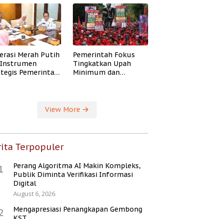
erasi Merah Putih
Pemerintah Fokus
i Instrumen
Tingkatkan Upah
ategis Pemerintah
Minimum dan
ingkatkan
Jaminan Sosial Buruh
ejahteraan Desa
View More
ita Terpopuler
Perang Algoritma AI Makin Kompleks,
1
Publik Diminta Verifikasi Informasi
Digital
August 6, 2026
Mengapresiasi Penangkapan Gembong
2
KST