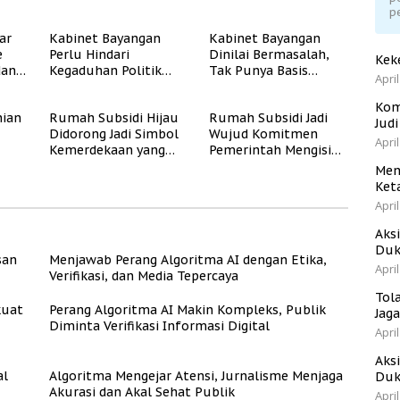
Program Rumah
Verifikasi Informasi
p
Subsidi untuk
Digital
ar
Kabinet Bayangan
Kabinet Bayangan
Masyarakat
e
Perlu Hindari
Dinilai Bermasalah,
Berpenghasilan
Kek
dan
Kegaduhan Politik
Tak Punya Basis
Rendah
April
yang Merugikan
Konstituen Jelas
Publik
Kom
ian
Rumah Subsidi Hijau
Rumah Subsidi Jadi
Jud
Didorong Jadi Simbol
Wujud Komitmen
April
Kemerdekaan yang
Pemerintah Mengisi
Rate
Layak dan Asri
Kemerdekaan dengan
Men
Kesejahteraan
Ket
April
Aks
Duk
san
Menjawab Perang Algoritma AI dengan Etika,
April
Verifikasi, dan Media Tepercaya
Tol
kuat
Perang Algoritma AI Makin Kompleks, Publik
Jag
Diminta Verifikasi Informasi Digital
April
Aks
al
Algoritma Mengejar Atensi, Jurnalisme Menjaga
Duk
Akurasi dan Akal Sehat Publik
April