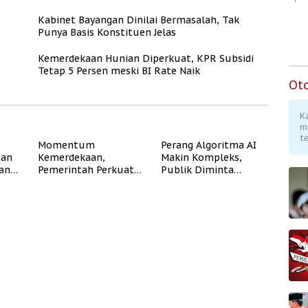
Kabinet Bayangan Dinilai Bermasalah, Tak
Punya Basis Konstituen Jelas
Kemerdekaan Hunian Diperkuat, KPR Subsidi
Tetap 5 Persen meski BI Rate Naik
Ot
K
m
te
Momentum
Perang Algoritma AI
gan
Kemerdekaan,
Makin Kompleks,
dan
Pemerintah Perkuat
Publik Diminta
Program Rumah
Verifikasi Informasi
Subsidi untuk
Digital
Masyarakat
Berpenghasilan
Rendah