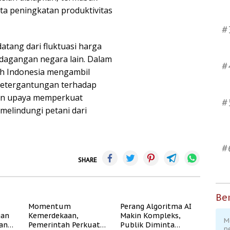
ta peningkatan produktivitas
#
datang dari fluktuasi harga
rdagangan negara lain. Dalam
#
ah Indonesia mengambil
ketergantungan terhadap
ngan upaya memperkuat
#
melindungi petani dari
#
SHARE
Ber
Momentum
Perang Algoritma AI
gan
Kemerdekaan,
Makin Kompleks,
M
dan
Pemerintah Perkuat
Publik Diminta
p