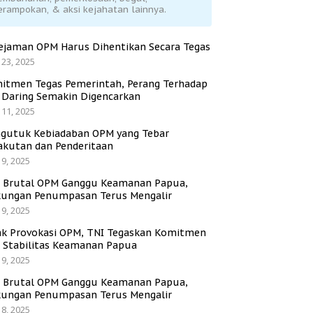
erampokan, & aksi kejahatan lainnya.
ejaman OPM Harus Dihentikan Secara Tegas
 23, 2025
itmen Tegas Pemerintah, Perang Terhadap
i Daring Semakin Digencarkan
 11, 2025
gutuk Kebiadaban OPM yang Tebar
akutan dan Penderitaan
 9, 2025
i Brutal OPM Ganggu Keamanan Papua,
ungan Penumpasan Terus Mengalir
 9, 2025
ak Provokasi OPM, TNI Tegaskan Komitmen
a Stabilitas Keamanan Papua
 9, 2025
i Brutal OPM Ganggu Keamanan Papua,
ungan Penumpasan Terus Mengalir
 8, 2025