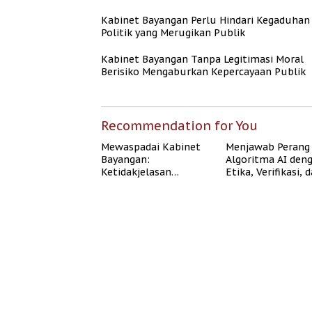
Kabinet Bayangan Perlu Hindari Kegaduhan
Politik yang Merugikan Publik
Kabinet Bayangan Tanpa Legitimasi Moral
Berisiko Mengaburkan Kepercayaan Publik
Recommendation for You
Mewaspadai Kabinet
Menjawab Perang
Bayangan:
Algoritma AI den
Ketidakjelasan
Etika, Verifikasi, 
Legitimasi Moral dan
Media Tepercaya
Representasi