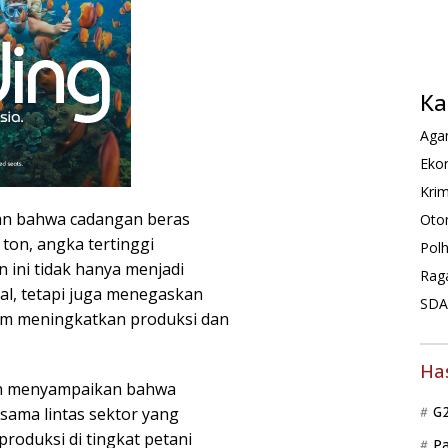
Ka
Agam
Ekon
Krim
kan bahwa cadangan beras
Oto
 ton, angka tertinggi
Pol
 ini tidak hanya menjadi
Rag
al, tetapi juga menegaskan
SDA 
am meningkatkan produksi dan
Ha
an menyampaikan bahwa
 sama lintas sektor yang
G
produksi di tingkat petani
P