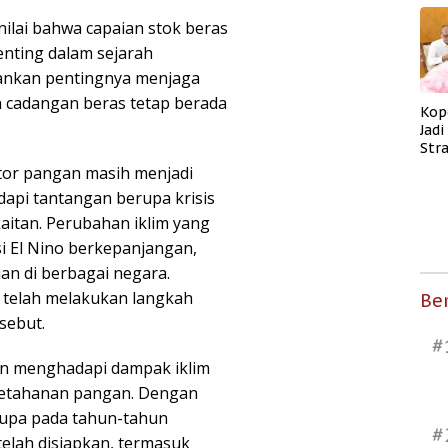
ilai bahwa capaian stok beras
enting dalam sejarah
ankan pentingnya menjaga
n cadangan beras tetap berada
Kop
Jad
Str
Men
ektor pangan masih menjadi
Kes
dapi tantangan berupa krisis
kaitan. Perubahan iklim yang
i El Nino berkepanjangan,
an di berbagai negara.
 telah melakukan langkah
Ber
sebut.
#
n menghadapi dampak iklim
ketahanan pangan. Dengan
upa pada tahun-tahun
#
telah disiapkan, termasuk