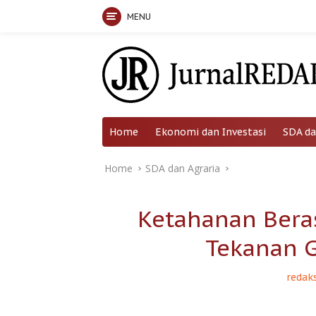
MENU
Skip
to
content
Home
Ekonomi dan Investasi
SDA da
Home
SDA dan Agraria
Ketahanan Bera
Tekanan G
redaks