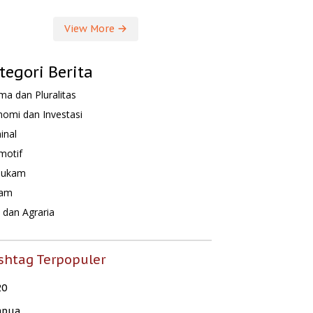
View More
tegori Berita
a dan Pluralitas
omi dan Investasi
inal
motif
hukam
am
dan Agraria
shtag Terpopuler
20
apua