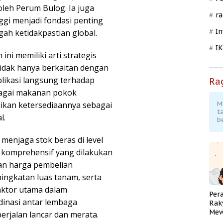
leh Perum Bulog. Ia juga
ra
gi menjadi fondasi penting
In
gah ketidakpastian global.
I
ni memiliki arti strategis
tidak hanya berkaitan dengan
plikasi langsung terhadap
Ra
ebagai makanan pokok
ikan ketersediaannya sebagai
M
t
l.
b
menjaga stok beras di level
n komprehensif yang dilakukan
kan harga pembelian
ingkatan luas tanam, serta
aktor utama dalam
Per
dinasi antar lembaga
Rak
Mew
erjalan lancar dan merata.
Pend