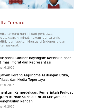
ita Terbaru
rita terbaru hari ini dari peristiwa,
ecelakaan, kriminal, hukum, berita unik,
olitik, dan liputan khusus di Indonesia dan
nternasional.
aspadai Kabinet Bayangan: Ketidakjelasan
itimasi Moral dan Representasi
st 6, 2026
jawab Perang Algoritma AI dengan Etika,
fikasi, dan Media Tepercaya
st 6, 2026
entum Kemerdekaan, Pemerintah Perkuat
gram Rumah Subsidi untuk Masyarakat
penghasilan Rendah
st 6, 2026