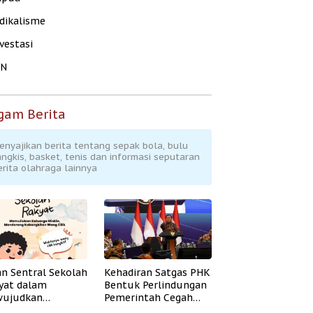
dikalisme
vestasi
KN
gam Berita
enyajikan berita tentang sepak bola, bulu
angkis, basket, tenis dan informasi seputaran
erita olahraga lainnya
an Sentral Sekolah
Kehadiran Satgas PHK
yat dalam
Bentuk Perlindungan
ujudkan
Pemerintah Cegah
idikan Inklusif
Badai PHK