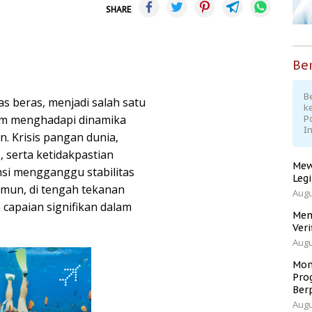
SHARE
Ber
Be
 beras, menjadi salah satu
k
am menghadapi dinamika
P
I
. Krisis pangan dunia,
, serta ketidakpastian
Mew
nsi mengganggu stabilitas
Leg
mun, di tengah tekanan
Augu
 capaian signifikan dalam
Men
Veri
Augu
Mom
Pro
Ber
Augu