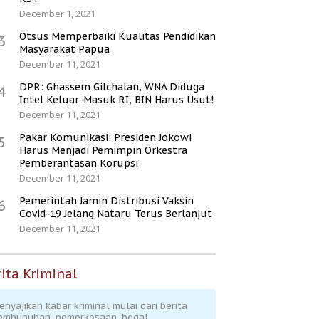
December 1, 2021
Otsus Memperbaiki Kualitas Pendidikan
3
Masyarakat Papua
December 11, 2021
DPR: Ghassem Gilchalan, WNA Diduga
4
Intel Keluar-Masuk RI, BIN Harus Usut!
December 11, 2021
Pakar Komunikasi: Presiden Jokowi
5
Harus Menjadi Pemimpin Orkestra
Pemberantasan Korupsi
December 11, 2021
Pemerintah Jamin Distribusi Vaksin
6
Covid-19 Jelang Nataru Terus Berlanjut
December 11, 2021
ita Kriminal
enyajikan kabar kriminal mulai dari berita
embunuhan, pemerkosaan, begal,