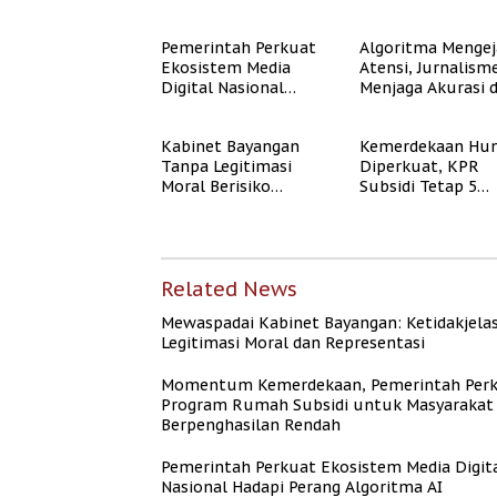
Legitimasi Moral dan
Media Tepercaya
Representasi
Pemerintah Perkuat
Algoritma Mengej
Ekosistem Media
Atensi, Jurnalism
Digital Nasional
Menjaga Akurasi 
Hadapi Perang
Akal Sehat Publik
Algoritma AI
Kabinet Bayangan
Kemerdekaan Hun
Tanpa Legitimasi
Diperkuat, KPR
Moral Berisiko
Subsidi Tetap 5
Mengaburkan
Persen meski BI 
Kepercayaan Publik
Naik
Related News
Mewaspadai Kabinet Bayangan: Ketidakjela
Legitimasi Moral dan Representasi
Momentum Kemerdekaan, Pemerintah Per
Program Rumah Subsidi untuk Masyarakat
Berpenghasilan Rendah
Pemerintah Perkuat Ekosistem Media Digit
Nasional Hadapi Perang Algoritma AI