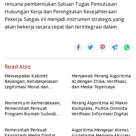
rencana pembentukan Satuan Tugas Pemutusan
Hubungan Kerja dan Peningkatan Kesejahteraan
Pekerja. Satgas ini menjadi instrumen strategis yang
akan bekerja secara cepat dan terintegrasi dalam
Read Also
Mewaspadai Kabinet
Menjawab Perang Algoritma
Bayangan: Ketidakjelasan
AI dengan Etika, Verifikasi,
Legitimasi Moral dan
dan Media Tepercaya
Representasi
Momentum Kemerdekaan,
Perang Algoritma AI Makin
Pemerintah Perkuat
Kompleks, Publik Diminta
Program Rumah Subsidi
Verifikasi Informasi Digital
untuk Masyarakat
Berpenghasilan Rendah
Pemerintah Perkuat
Algoritma Mengejar Atensi,
Ekosistem Media Digital
Jurnalisme Menjaga Akurasi