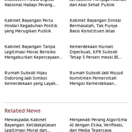
Nasional Hadapi Perang
dan Akal Sehat Publik
Algoritma AI
Kabinet Bayangan Perlu
Kabinet Bayangan Dinilai
Hindari Kegaduhan Politik
Bermasalah, Tak Punya
yang Merugikan Publik
Basis Konstituen Jelas
Kabinet Bayangan Tanpa
Kemerdekaan Hunian
Legitimasi Moral Berisiko
Diperkuat, KPR Subsidi
Mengaburkan Kepercayaan
Tetap 5 Persen meski BI
Publik
Rate Naik
Rumah Subsidi Hijau
Rumah Subsidi Jadi Wujud
Didorong Jadi Simbol
Komitmen Pemerintah
Kemerdekaan yang Layak
Mengisi Kemerdekaan
dan Asri
dengan Kesejahteraan
Related News
Mewaspadai Kabinet
Menjawab Perang Algoritma
Bayangan: Ketidakjelasan
AI dengan Etika, Verifikasi,
Legitimasi Moral dan
dan Media Tepercaya