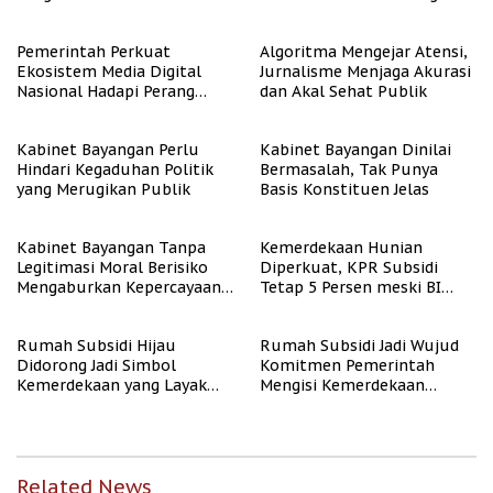
untuk Masyarakat
Berpenghasilan Rendah
Pemerintah Perkuat
Algoritma Mengejar Atensi,
Ekosistem Media Digital
Jurnalisme Menjaga Akurasi
Nasional Hadapi Perang
dan Akal Sehat Publik
Algoritma AI
Kabinet Bayangan Perlu
Kabinet Bayangan Dinilai
Hindari Kegaduhan Politik
Bermasalah, Tak Punya
yang Merugikan Publik
Basis Konstituen Jelas
Kabinet Bayangan Tanpa
Kemerdekaan Hunian
Legitimasi Moral Berisiko
Diperkuat, KPR Subsidi
Mengaburkan Kepercayaan
Tetap 5 Persen meski BI
Publik
Rate Naik
Rumah Subsidi Hijau
Rumah Subsidi Jadi Wujud
Didorong Jadi Simbol
Komitmen Pemerintah
Kemerdekaan yang Layak
Mengisi Kemerdekaan
dan Asri
dengan Kesejahteraan
Related News