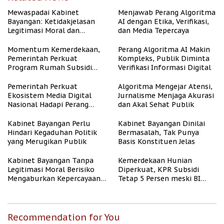
Mewaspadai Kabinet
Menjawab Perang Algoritma
Bayangan: Ketidakjelasan
AI dengan Etika, Verifikasi,
Legitimasi Moral dan
dan Media Tepercaya
Representasi
Momentum Kemerdekaan,
Perang Algoritma AI Makin
Pemerintah Perkuat
Kompleks, Publik Diminta
Program Rumah Subsidi
Verifikasi Informasi Digital
untuk Masyarakat
Berpenghasilan Rendah
Pemerintah Perkuat
Algoritma Mengejar Atensi,
Ekosistem Media Digital
Jurnalisme Menjaga Akurasi
Nasional Hadapi Perang
dan Akal Sehat Publik
Algoritma AI
Kabinet Bayangan Perlu
Kabinet Bayangan Dinilai
Hindari Kegaduhan Politik
Bermasalah, Tak Punya
yang Merugikan Publik
Basis Konstituen Jelas
Kabinet Bayangan Tanpa
Kemerdekaan Hunian
Legitimasi Moral Berisiko
Diperkuat, KPR Subsidi
Mengaburkan Kepercayaan
Tetap 5 Persen meski BI
Publik
Rate Naik
Recommendation for You