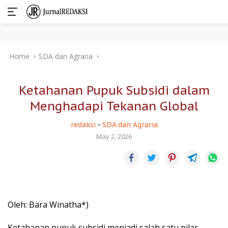
Skip
Home
SDA dan Agraria
to
content
Ketahanan Pupuk Subsidi dalam
Menghadapi Tekanan Global
redaksi
-
SDA dan Agraria
May 2, 2026
Oleh: Bara Winatha*)
Ketahanan pupuk subsidi menjadi salah satu pilar