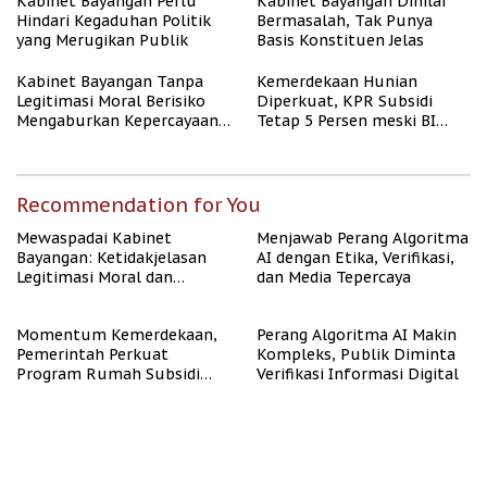
Kabinet Bayangan Perlu
Kabinet Bayangan Dinilai
Hindari Kegaduhan Politik
Bermasalah, Tak Punya
yang Merugikan Publik
Basis Konstituen Jelas
Kabinet Bayangan Tanpa
Kemerdekaan Hunian
Legitimasi Moral Berisiko
Diperkuat, KPR Subsidi
Mengaburkan Kepercayaan
Tetap 5 Persen meski BI
Publik
Rate Naik
Recommendation for You
Mewaspadai Kabinet
Menjawab Perang Algoritma
Bayangan: Ketidakjelasan
AI dengan Etika, Verifikasi,
Legitimasi Moral dan
dan Media Tepercaya
Representasi
Momentum Kemerdekaan,
Perang Algoritma AI Makin
Pemerintah Perkuat
Kompleks, Publik Diminta
Program Rumah Subsidi
Verifikasi Informasi Digital
untuk Masyarakat
Berpenghasilan Rendah