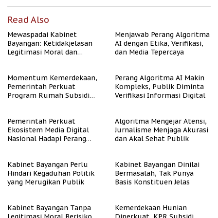
Read Also
Mewaspadai Kabinet
Menjawab Perang Algoritma
Bayangan: Ketidakjelasan
AI dengan Etika, Verifikasi,
Legitimasi Moral dan
dan Media Tepercaya
Representasi
Momentum Kemerdekaan,
Perang Algoritma AI Makin
Pemerintah Perkuat
Kompleks, Publik Diminta
Program Rumah Subsidi
Verifikasi Informasi Digital
untuk Masyarakat
Berpenghasilan Rendah
Pemerintah Perkuat
Algoritma Mengejar Atensi,
Ekosistem Media Digital
Jurnalisme Menjaga Akurasi
Nasional Hadapi Perang
dan Akal Sehat Publik
Algoritma AI
Kabinet Bayangan Perlu
Kabinet Bayangan Dinilai
Hindari Kegaduhan Politik
Bermasalah, Tak Punya
yang Merugikan Publik
Basis Konstituen Jelas
Kabinet Bayangan Tanpa
Kemerdekaan Hunian
Legitimasi Moral Berisiko
Diperkuat, KPR Subsidi