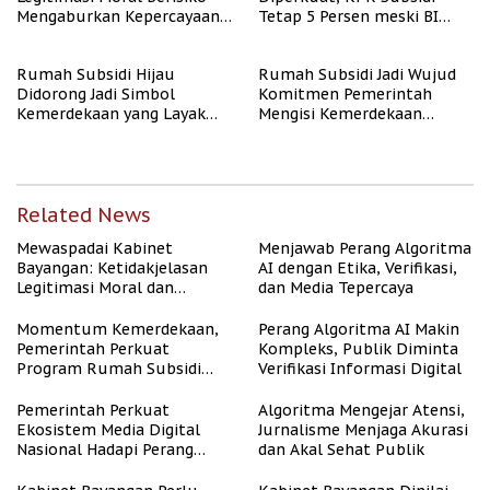
Mengaburkan Kepercayaan
Tetap 5 Persen meski BI
Publik
Rate Naik
Rumah Subsidi Hijau
Rumah Subsidi Jadi Wujud
Didorong Jadi Simbol
Komitmen Pemerintah
Kemerdekaan yang Layak
Mengisi Kemerdekaan
dan Asri
dengan Kesejahteraan
Related News
Mewaspadai Kabinet
Menjawab Perang Algoritma
Bayangan: Ketidakjelasan
AI dengan Etika, Verifikasi,
Legitimasi Moral dan
dan Media Tepercaya
Representasi
Momentum Kemerdekaan,
Perang Algoritma AI Makin
Pemerintah Perkuat
Kompleks, Publik Diminta
Program Rumah Subsidi
Verifikasi Informasi Digital
untuk Masyarakat
Berpenghasilan Rendah
Pemerintah Perkuat
Algoritma Mengejar Atensi,
Ekosistem Media Digital
Jurnalisme Menjaga Akurasi
Nasional Hadapi Perang
dan Akal Sehat Publik
Algoritma AI