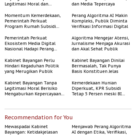
Legitimasi Moral dan
dan Media Tepercaya
Representasi
Momentum Kemerdekaan,
Perang Algoritma AI Makin
Pemerintah Perkuat
Kompleks, Publik Diminta
Program Rumah Subsidi
Verifikasi Informasi Digital
untuk Masyarakat
Berpenghasilan Rendah
Pemerintah Perkuat
Algoritma Mengejar Atensi,
Ekosistem Media Digital
Jurnalisme Menjaga Akurasi
Nasional Hadapi Perang
dan Akal Sehat Publik
Algoritma AI
Kabinet Bayangan Perlu
Kabinet Bayangan Dinilai
Hindari Kegaduhan Politik
Bermasalah, Tak Punya
yang Merugikan Publik
Basis Konstituen Jelas
Kabinet Bayangan Tanpa
Kemerdekaan Hunian
Legitimasi Moral Berisiko
Diperkuat, KPR Subsidi
Mengaburkan Kepercayaan
Tetap 5 Persen meski BI
Publik
Rate Naik
Recommendation for You
Mewaspadai Kabinet
Menjawab Perang Algoritma
Bayangan: Ketidakjelasan
AI dengan Etika, Verifikasi,