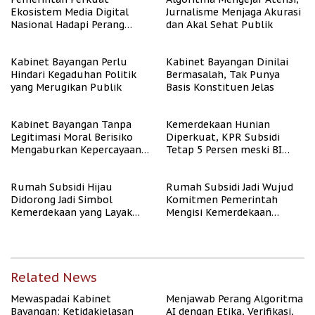
Ekosistem Media Digital
Jurnalisme Menjaga Akurasi
Nasional Hadapi Perang
dan Akal Sehat Publik
Algoritma AI
Kabinet Bayangan Perlu
Kabinet Bayangan Dinilai
Hindari Kegaduhan Politik
Bermasalah, Tak Punya
yang Merugikan Publik
Basis Konstituen Jelas
Kabinet Bayangan Tanpa
Kemerdekaan Hunian
Legitimasi Moral Berisiko
Diperkuat, KPR Subsidi
Mengaburkan Kepercayaan
Tetap 5 Persen meski BI
Publik
Rate Naik
Rumah Subsidi Hijau
Rumah Subsidi Jadi Wujud
Didorong Jadi Simbol
Komitmen Pemerintah
Kemerdekaan yang Layak
Mengisi Kemerdekaan
dan Asri
dengan Kesejahteraan
Related News
Mewaspadai Kabinet
Menjawab Perang Algoritma
Bayangan: Ketidakjelasan
AI dengan Etika, Verifikasi,