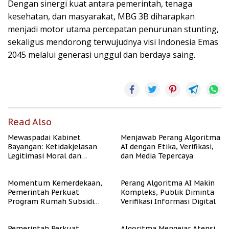
Dengan sinergi kuat antara pemerintah, tenaga
kesehatan, dan masyarakat, MBG 3B diharapkan
menjadi motor utama percepatan penurunan stunting,
sekaligus mendorong terwujudnya visi Indonesia Emas
2045 melalui generasi unggul dan berdaya saing.
Read Also
Mewaspadai Kabinet
Menjawab Perang Algoritma
Bayangan: Ketidakjelasan
AI dengan Etika, Verifikasi,
Legitimasi Moral dan
dan Media Tepercaya
Representasi
Momentum Kemerdekaan,
Perang Algoritma AI Makin
Pemerintah Perkuat
Kompleks, Publik Diminta
Program Rumah Subsidi
Verifikasi Informasi Digital
untuk Masyarakat
Berpenghasilan Rendah
Pemerintah Perkuat
Algoritma Mengejar Atensi,