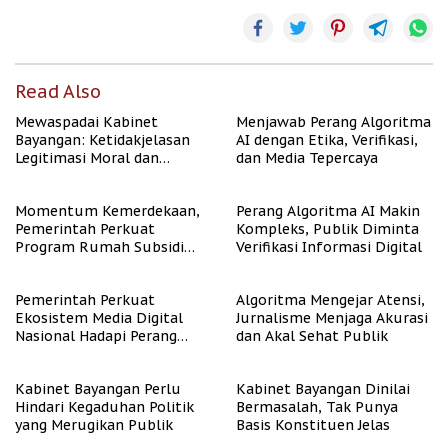
Read Also
Mewaspadai Kabinet
Menjawab Perang Algoritma
Bayangan: Ketidakjelasan
AI dengan Etika, Verifikasi,
Legitimasi Moral dan
dan Media Tepercaya
Representasi
Momentum Kemerdekaan,
Perang Algoritma AI Makin
Pemerintah Perkuat
Kompleks, Publik Diminta
Program Rumah Subsidi
Verifikasi Informasi Digital
untuk Masyarakat
Berpenghasilan Rendah
Pemerintah Perkuat
Algoritma Mengejar Atensi,
Ekosistem Media Digital
Jurnalisme Menjaga Akurasi
Nasional Hadapi Perang
dan Akal Sehat Publik
Algoritma AI
Kabinet Bayangan Perlu
Kabinet Bayangan Dinilai
Hindari Kegaduhan Politik
Bermasalah, Tak Punya
yang Merugikan Publik
Basis Konstituen Jelas