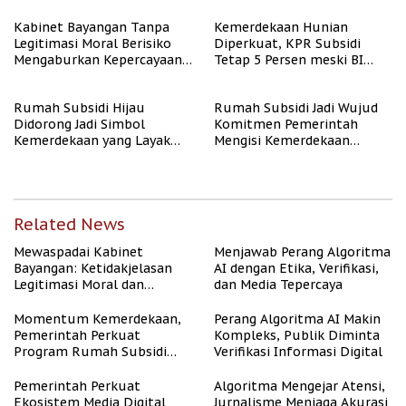
Kabinet Bayangan Tanpa
Kemerdekaan Hunian
Legitimasi Moral Berisiko
Diperkuat, KPR Subsidi
Mengaburkan Kepercayaan
Tetap 5 Persen meski BI
Publik
Rate Naik
Rumah Subsidi Hijau
Rumah Subsidi Jadi Wujud
Didorong Jadi Simbol
Komitmen Pemerintah
Kemerdekaan yang Layak
Mengisi Kemerdekaan
dan Asri
dengan Kesejahteraan
Related News
Mewaspadai Kabinet
Menjawab Perang Algoritma
Bayangan: Ketidakjelasan
AI dengan Etika, Verifikasi,
Legitimasi Moral dan
dan Media Tepercaya
Representasi
Momentum Kemerdekaan,
Perang Algoritma AI Makin
Pemerintah Perkuat
Kompleks, Publik Diminta
Program Rumah Subsidi
Verifikasi Informasi Digital
untuk Masyarakat
Berpenghasilan Rendah
Pemerintah Perkuat
Algoritma Mengejar Atensi,
Ekosistem Media Digital
Jurnalisme Menjaga Akurasi