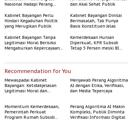
Nasional Hadapi Perang
dan Akal Sehat Publik
Algoritma AI
Kabinet Bayangan Perlu
Kabinet Bayangan Dinilai
Hindari Kegaduhan Politik
Bermasalah, Tak Punya
yang Merugikan Publik
Basis Konstituen Jelas
Kabinet Bayangan Tanpa
Kemerdekaan Hunian
Legitimasi Moral Berisiko
Diperkuat, KPR Subsidi
Mengaburkan Kepercayaan
Tetap 5 Persen meski BI
Publik
Rate Naik
Recommendation for You
Mewaspadai Kabinet
Menjawab Perang Algoritma
Bayangan: Ketidakjelasan
AI dengan Etika, Verifikasi,
Legitimasi Moral dan
dan Media Tepercaya
Representasi
Momentum Kemerdekaan,
Perang Algoritma AI Makin
Pemerintah Perkuat
Kompleks, Publik Diminta
Program Rumah Subsidi
Verifikasi Informasi Digital
untuk Masyarakat
Berpenghasilan Rendah