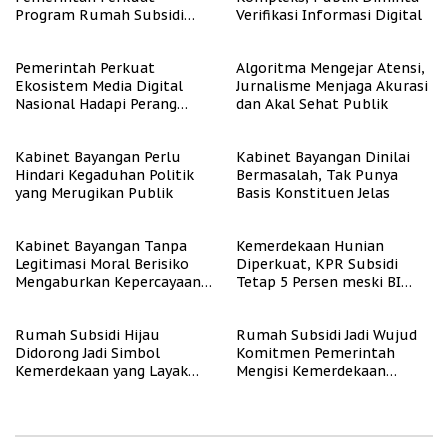
Program Rumah Subsidi
Verifikasi Informasi Digital
untuk Masyarakat
Berpenghasilan Rendah
Pemerintah Perkuat
Algoritma Mengejar Atensi,
Ekosistem Media Digital
Jurnalisme Menjaga Akurasi
Nasional Hadapi Perang
dan Akal Sehat Publik
Algoritma AI
Kabinet Bayangan Perlu
Kabinet Bayangan Dinilai
Hindari Kegaduhan Politik
Bermasalah, Tak Punya
yang Merugikan Publik
Basis Konstituen Jelas
Kabinet Bayangan Tanpa
Kemerdekaan Hunian
Legitimasi Moral Berisiko
Diperkuat, KPR Subsidi
Mengaburkan Kepercayaan
Tetap 5 Persen meski BI
Publik
Rate Naik
Rumah Subsidi Hijau
Rumah Subsidi Jadi Wujud
Didorong Jadi Simbol
Komitmen Pemerintah
Kemerdekaan yang Layak
Mengisi Kemerdekaan
dan Asri
dengan Kesejahteraan