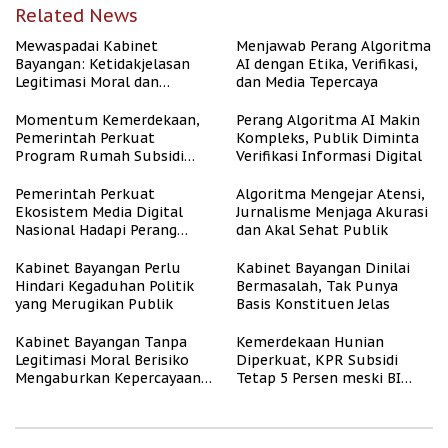
Related News
Mewaspadai Kabinet
Menjawab Perang Algoritma
Bayangan: Ketidakjelasan
AI dengan Etika, Verifikasi,
Legitimasi Moral dan
dan Media Tepercaya
Representasi
Momentum Kemerdekaan,
Perang Algoritma AI Makin
Pemerintah Perkuat
Kompleks, Publik Diminta
Program Rumah Subsidi
Verifikasi Informasi Digital
untuk Masyarakat
Berpenghasilan Rendah
Pemerintah Perkuat
Algoritma Mengejar Atensi,
Ekosistem Media Digital
Jurnalisme Menjaga Akurasi
Nasional Hadapi Perang
dan Akal Sehat Publik
Algoritma AI
Kabinet Bayangan Perlu
Kabinet Bayangan Dinilai
Hindari Kegaduhan Politik
Bermasalah, Tak Punya
yang Merugikan Publik
Basis Konstituen Jelas
Kabinet Bayangan Tanpa
Kemerdekaan Hunian
Legitimasi Moral Berisiko
Diperkuat, KPR Subsidi
Mengaburkan Kepercayaan
Tetap 5 Persen meski BI
Publik
Rate Naik