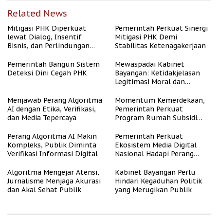
Related News
Mitigasi PHK Diperkuat
Pemerintah Perkuat Sinergi
lewat Dialog, Insentif
Mitigasi PHK Demi
Bisnis, dan Perlindungan
Stabilitas Ketenagakerjaan
Tenaga Kerja
Pemerintah Bangun Sistem
Mewaspadai Kabinet
Deteksi Dini Cegah PHK
Bayangan: Ketidakjelasan
Legitimasi Moral dan
Representasi
Menjawab Perang Algoritma
Momentum Kemerdekaan,
AI dengan Etika, Verifikasi,
Pemerintah Perkuat
dan Media Tepercaya
Program Rumah Subsidi
untuk Masyarakat
Berpenghasilan Rendah
Perang Algoritma AI Makin
Pemerintah Perkuat
Kompleks, Publik Diminta
Ekosistem Media Digital
Verifikasi Informasi Digital
Nasional Hadapi Perang
Algoritma AI
Algoritma Mengejar Atensi,
Kabinet Bayangan Perlu
Jurnalisme Menjaga Akurasi
Hindari Kegaduhan Politik
dan Akal Sehat Publik
yang Merugikan Publik