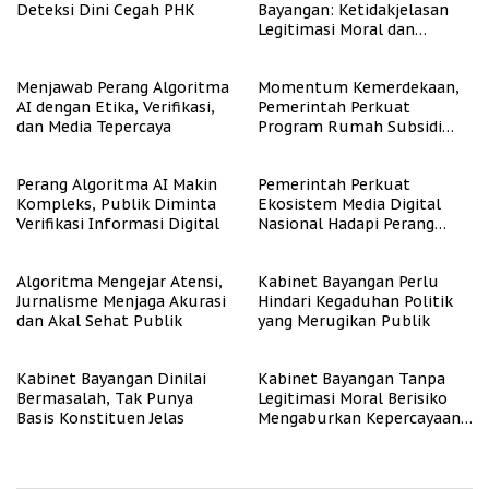
Deteksi Dini Cegah PHK
Bayangan: Ketidakjelasan
Legitimasi Moral dan
Representasi
Menjawab Perang Algoritma
Momentum Kemerdekaan,
AI dengan Etika, Verifikasi,
Pemerintah Perkuat
dan Media Tepercaya
Program Rumah Subsidi
untuk Masyarakat
Berpenghasilan Rendah
Perang Algoritma AI Makin
Pemerintah Perkuat
Kompleks, Publik Diminta
Ekosistem Media Digital
Verifikasi Informasi Digital
Nasional Hadapi Perang
Algoritma AI
Algoritma Mengejar Atensi,
Kabinet Bayangan Perlu
Jurnalisme Menjaga Akurasi
Hindari Kegaduhan Politik
dan Akal Sehat Publik
yang Merugikan Publik
Kabinet Bayangan Dinilai
Kabinet Bayangan Tanpa
Bermasalah, Tak Punya
Legitimasi Moral Berisiko
Basis Konstituen Jelas
Mengaburkan Kepercayaan
Publik