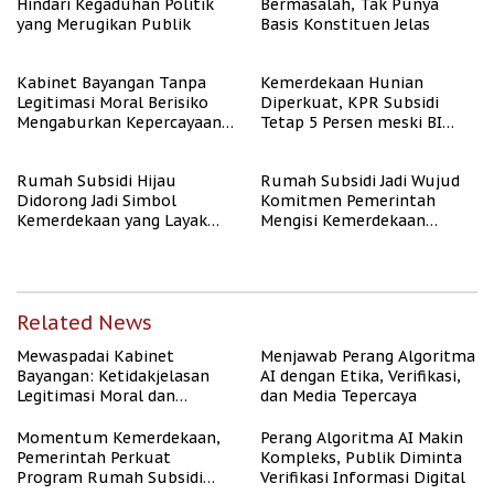
Hindari Kegaduhan Politik
Bermasalah, Tak Punya
yang Merugikan Publik
Basis Konstituen Jelas
Kabinet Bayangan Tanpa
Kemerdekaan Hunian
Legitimasi Moral Berisiko
Diperkuat, KPR Subsidi
Mengaburkan Kepercayaan
Tetap 5 Persen meski BI
Publik
Rate Naik
Rumah Subsidi Hijau
Rumah Subsidi Jadi Wujud
Didorong Jadi Simbol
Komitmen Pemerintah
Kemerdekaan yang Layak
Mengisi Kemerdekaan
dan Asri
dengan Kesejahteraan
Related News
Mewaspadai Kabinet
Menjawab Perang Algoritma
Bayangan: Ketidakjelasan
AI dengan Etika, Verifikasi,
Legitimasi Moral dan
dan Media Tepercaya
Representasi
Momentum Kemerdekaan,
Perang Algoritma AI Makin
Pemerintah Perkuat
Kompleks, Publik Diminta
Program Rumah Subsidi
Verifikasi Informasi Digital