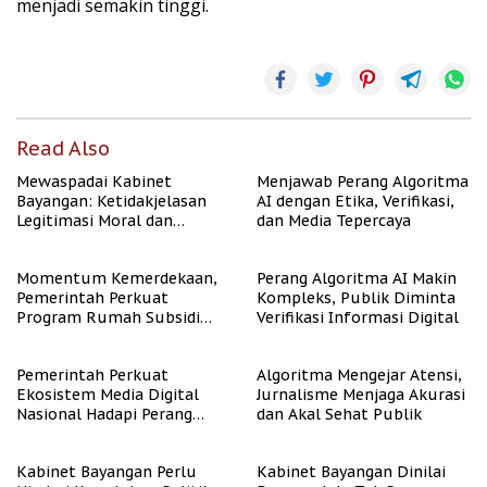
menjadi semakin tinggi.
Read Also
Mewaspadai Kabinet
Menjawab Perang Algoritma
Bayangan: Ketidakjelasan
AI dengan Etika, Verifikasi,
Legitimasi Moral dan
dan Media Tepercaya
Representasi
Momentum Kemerdekaan,
Perang Algoritma AI Makin
Pemerintah Perkuat
Kompleks, Publik Diminta
Program Rumah Subsidi
Verifikasi Informasi Digital
untuk Masyarakat
Berpenghasilan Rendah
Pemerintah Perkuat
Algoritma Mengejar Atensi,
Ekosistem Media Digital
Jurnalisme Menjaga Akurasi
Nasional Hadapi Perang
dan Akal Sehat Publik
Algoritma AI
Kabinet Bayangan Perlu
Kabinet Bayangan Dinilai