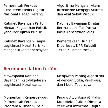
untuk Masyarakat
Berpenghasilan Rendah
Pemerintah Perkuat
Algoritma Mengejar Atensi,
Ekosistem Media Digital
Jurnalisme Menjaga Akurasi
Nasional Hadapi Perang
dan Akal Sehat Publik
Algoritma AI
Kabinet Bayangan Perlu
Kabinet Bayangan Dinilai
Hindari Kegaduhan Politik
Bermasalah, Tak Punya
yang Merugikan Publik
Basis Konstituen Jelas
Kabinet Bayangan Tanpa
Kemerdekaan Hunian
Legitimasi Moral Berisiko
Diperkuat, KPR Subsidi
Mengaburkan Kepercayaan
Tetap 5 Persen meski BI
Publik
Rate Naik
Recommendation for You
Mewaspadai Kabinet
Menjawab Perang Algoritma
Bayangan: Ketidakjelasan
AI dengan Etika, Verifikasi,
Legitimasi Moral dan
dan Media Tepercaya
Representasi
Momentum Kemerdekaan,
Perang Algoritma AI Makin
Pemerintah Perkuat
Kompleks, Publik Diminta
Program Rumah Subsidi
Verifikasi Informasi Digital