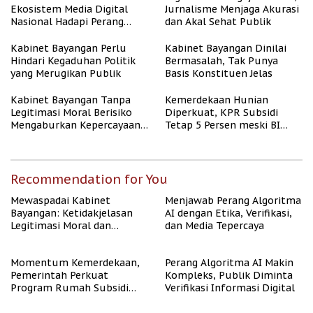
Ekosistem Media Digital
Jurnalisme Menjaga Akurasi
Nasional Hadapi Perang
dan Akal Sehat Publik
Algoritma AI
Kabinet Bayangan Perlu
Kabinet Bayangan Dinilai
Hindari Kegaduhan Politik
Bermasalah, Tak Punya
yang Merugikan Publik
Basis Konstituen Jelas
Kabinet Bayangan Tanpa
Kemerdekaan Hunian
Legitimasi Moral Berisiko
Diperkuat, KPR Subsidi
Mengaburkan Kepercayaan
Tetap 5 Persen meski BI
Publik
Rate Naik
Recommendation for You
Mewaspadai Kabinet
Menjawab Perang Algoritma
Bayangan: Ketidakjelasan
AI dengan Etika, Verifikasi,
Legitimasi Moral dan
dan Media Tepercaya
Representasi
Momentum Kemerdekaan,
Perang Algoritma AI Makin
Pemerintah Perkuat
Kompleks, Publik Diminta
Program Rumah Subsidi
Verifikasi Informasi Digital
untuk Masyarakat