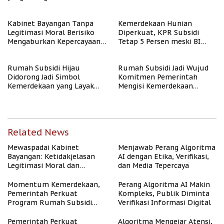
Kabinet Bayangan Tanpa
Kemerdekaan Hunian
Legitimasi Moral Berisiko
Diperkuat, KPR Subsidi
Mengaburkan Kepercayaan
Tetap 5 Persen meski BI
Publik
Rate Naik
Rumah Subsidi Hijau
Rumah Subsidi Jadi Wujud
Didorong Jadi Simbol
Komitmen Pemerintah
Kemerdekaan yang Layak
Mengisi Kemerdekaan
dan Asri
dengan Kesejahteraan
Related News
Mewaspadai Kabinet
Menjawab Perang Algoritma
Bayangan: Ketidakjelasan
AI dengan Etika, Verifikasi,
Legitimasi Moral dan
dan Media Tepercaya
Representasi
Momentum Kemerdekaan,
Perang Algoritma AI Makin
Pemerintah Perkuat
Kompleks, Publik Diminta
Program Rumah Subsidi
Verifikasi Informasi Digital
untuk Masyarakat
Berpenghasilan Rendah
Pemerintah Perkuat
Algoritma Mengejar Atensi,