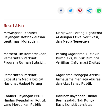
Read Also
Mewaspadai Kabinet
Menjawab Perang Algoritma
Bayangan: Ketidakjelasan
AI dengan Etika, Verifikasi,
Legitimasi Moral dan
dan Media Tepercaya
Representasi
Momentum Kemerdekaan,
Perang Algoritma AI Makin
Pemerintah Perkuat
Kompleks, Publik Diminta
Program Rumah Subsidi
Verifikasi Informasi Digital
untuk Masyarakat
Berpenghasilan Rendah
Pemerintah Perkuat
Algoritma Mengejar Atensi,
Ekosistem Media Digital
Jurnalisme Menjaga Akurasi
Nasional Hadapi Perang
dan Akal Sehat Publik
Algoritma AI
Kabinet Bayangan Perlu
Kabinet Bayangan Dinilai
Hindari Kegaduhan Politik
Bermasalah, Tak Punya
yang Merugikan Publik
Basis Konstituen Jelas