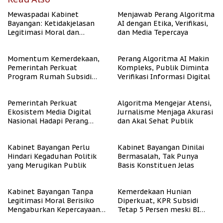
Mewaspadai Kabinet
Menjawab Perang Algoritma
Bayangan: Ketidakjelasan
AI dengan Etika, Verifikasi,
Legitimasi Moral dan
dan Media Tepercaya
Representasi
Momentum Kemerdekaan,
Perang Algoritma AI Makin
Pemerintah Perkuat
Kompleks, Publik Diminta
Program Rumah Subsidi
Verifikasi Informasi Digital
untuk Masyarakat
Berpenghasilan Rendah
Pemerintah Perkuat
Algoritma Mengejar Atensi,
Ekosistem Media Digital
Jurnalisme Menjaga Akurasi
Nasional Hadapi Perang
dan Akal Sehat Publik
Algoritma AI
Kabinet Bayangan Perlu
Kabinet Bayangan Dinilai
Hindari Kegaduhan Politik
Bermasalah, Tak Punya
yang Merugikan Publik
Basis Konstituen Jelas
Kabinet Bayangan Tanpa
Kemerdekaan Hunian
Legitimasi Moral Berisiko
Diperkuat, KPR Subsidi
Mengaburkan Kepercayaan
Tetap 5 Persen meski BI
Publik
Rate Naik