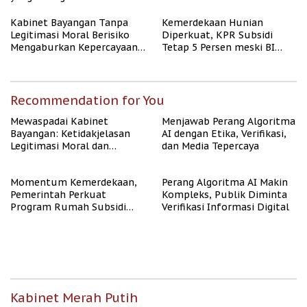
Kabinet Bayangan Tanpa
Kemerdekaan Hunian
Legitimasi Moral Berisiko
Diperkuat, KPR Subsidi
Mengaburkan Kepercayaan
Tetap 5 Persen meski BI
Publik
Rate Naik
Recommendation for You
Mewaspadai Kabinet
Menjawab Perang Algoritma
Bayangan: Ketidakjelasan
AI dengan Etika, Verifikasi,
Legitimasi Moral dan
dan Media Tepercaya
Representasi
Momentum Kemerdekaan,
Perang Algoritma AI Makin
Pemerintah Perkuat
Kompleks, Publik Diminta
Program Rumah Subsidi
Verifikasi Informasi Digital
untuk Masyarakat
Berpenghasilan Rendah
Kabinet Merah Putih