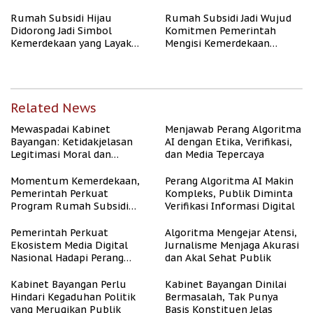
Rumah Subsidi Hijau
Rumah Subsidi Jadi Wujud
Didorong Jadi Simbol
Komitmen Pemerintah
Kemerdekaan yang Layak
Mengisi Kemerdekaan
dan Asri
dengan Kesejahteraan
Related News
Mewaspadai Kabinet
Menjawab Perang Algoritma
Bayangan: Ketidakjelasan
AI dengan Etika, Verifikasi,
Legitimasi Moral dan
dan Media Tepercaya
Representasi
Momentum Kemerdekaan,
Perang Algoritma AI Makin
Pemerintah Perkuat
Kompleks, Publik Diminta
Program Rumah Subsidi
Verifikasi Informasi Digital
untuk Masyarakat
Berpenghasilan Rendah
Pemerintah Perkuat
Algoritma Mengejar Atensi,
Ekosistem Media Digital
Jurnalisme Menjaga Akurasi
Nasional Hadapi Perang
dan Akal Sehat Publik
Algoritma AI
Kabinet Bayangan Perlu
Kabinet Bayangan Dinilai
Hindari Kegaduhan Politik
Bermasalah, Tak Punya
yang Merugikan Publik
Basis Konstituen Jelas