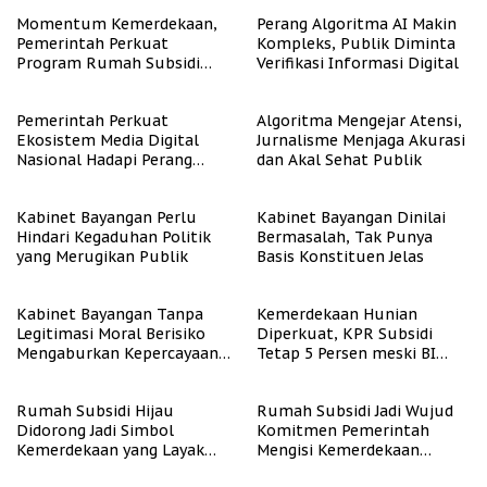
Momentum Kemerdekaan,
Perang Algoritma AI Makin
Pemerintah Perkuat
Kompleks, Publik Diminta
Program Rumah Subsidi
Verifikasi Informasi Digital
untuk Masyarakat
Berpenghasilan Rendah
Pemerintah Perkuat
Algoritma Mengejar Atensi,
Ekosistem Media Digital
Jurnalisme Menjaga Akurasi
Nasional Hadapi Perang
dan Akal Sehat Publik
Algoritma AI
Kabinet Bayangan Perlu
Kabinet Bayangan Dinilai
Hindari Kegaduhan Politik
Bermasalah, Tak Punya
yang Merugikan Publik
Basis Konstituen Jelas
Kabinet Bayangan Tanpa
Kemerdekaan Hunian
Legitimasi Moral Berisiko
Diperkuat, KPR Subsidi
Mengaburkan Kepercayaan
Tetap 5 Persen meski BI
Publik
Rate Naik
Rumah Subsidi Hijau
Rumah Subsidi Jadi Wujud
Didorong Jadi Simbol
Komitmen Pemerintah
Kemerdekaan yang Layak
Mengisi Kemerdekaan
dan Asri
dengan Kesejahteraan