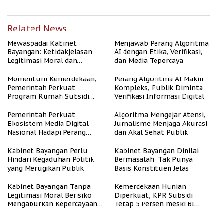
Related News
Mewaspadai Kabinet
Menjawab Perang Algoritma
Bayangan: Ketidakjelasan
AI dengan Etika, Verifikasi,
Legitimasi Moral dan
dan Media Tepercaya
Representasi
Momentum Kemerdekaan,
Perang Algoritma AI Makin
Pemerintah Perkuat
Kompleks, Publik Diminta
Program Rumah Subsidi
Verifikasi Informasi Digital
untuk Masyarakat
Berpenghasilan Rendah
Pemerintah Perkuat
Algoritma Mengejar Atensi,
Ekosistem Media Digital
Jurnalisme Menjaga Akurasi
Nasional Hadapi Perang
dan Akal Sehat Publik
Algoritma AI
Kabinet Bayangan Perlu
Kabinet Bayangan Dinilai
Hindari Kegaduhan Politik
Bermasalah, Tak Punya
yang Merugikan Publik
Basis Konstituen Jelas
Kabinet Bayangan Tanpa
Kemerdekaan Hunian
Legitimasi Moral Berisiko
Diperkuat, KPR Subsidi
Mengaburkan Kepercayaan
Tetap 5 Persen meski BI
Publik
Rate Naik