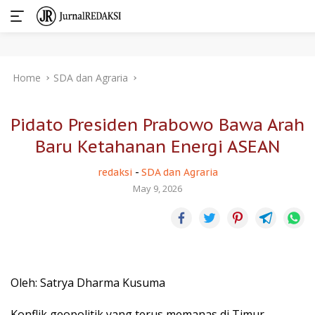
Skip
Home
SDA dan Agraria
to
content
Pidato Presiden Prabowo Bawa Arah
Baru Ketahanan Energi ASEAN
redaksi
-
SDA dan Agraria
May 9, 2026
Oleh: Satrya Dharma Kusuma
Konflik geopolitik yang terus memanas di Timur