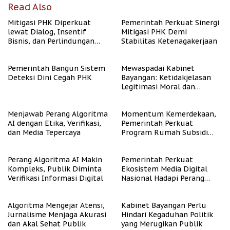
Read Also
Mitigasi PHK Diperkuat
Pemerintah Perkuat Sinergi
lewat Dialog, Insentif
Mitigasi PHK Demi
Bisnis, dan Perlindungan
Stabilitas Ketenagakerjaan
Tenaga Kerja
Pemerintah Bangun Sistem
Mewaspadai Kabinet
Deteksi Dini Cegah PHK
Bayangan: Ketidakjelasan
Legitimasi Moral dan
Representasi
Menjawab Perang Algoritma
Momentum Kemerdekaan,
AI dengan Etika, Verifikasi,
Pemerintah Perkuat
dan Media Tepercaya
Program Rumah Subsidi
untuk Masyarakat
Berpenghasilan Rendah
Perang Algoritma AI Makin
Pemerintah Perkuat
Kompleks, Publik Diminta
Ekosistem Media Digital
Verifikasi Informasi Digital
Nasional Hadapi Perang
Algoritma AI
Algoritma Mengejar Atensi,
Kabinet Bayangan Perlu
Jurnalisme Menjaga Akurasi
Hindari Kegaduhan Politik
dan Akal Sehat Publik
yang Merugikan Publik