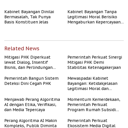
Kabinet Bayangan Dinilai
Kabinet Bayangan Tanpa
Bermasalah, Tak Punya
Legitimasi Moral Berisiko
Basis Konstituen Jelas
Mengaburkan Kepercayaan
Publik
Related News
Mitigasi PHK Diperkuat
Pemerintah Perkuat Sinergi
lewat Dialog, Insentif
Mitigasi PHK Demi
Bisnis, dan Perlindungan
Stabilitas Ketenagakerjaan
Tenaga Kerja
Pemerintah Bangun Sistem
Mewaspadai Kabinet
Deteksi Dini Cegah PHK
Bayangan: Ketidakjelasan
Legitimasi Moral dan
Representasi
Menjawab Perang Algoritma
Momentum Kemerdekaan,
AI dengan Etika, Verifikasi,
Pemerintah Perkuat
dan Media Tepercaya
Program Rumah Subsidi
untuk Masyarakat
Berpenghasilan Rendah
Perang Algoritma AI Makin
Pemerintah Perkuat
Kompleks, Publik Diminta
Ekosistem Media Digital