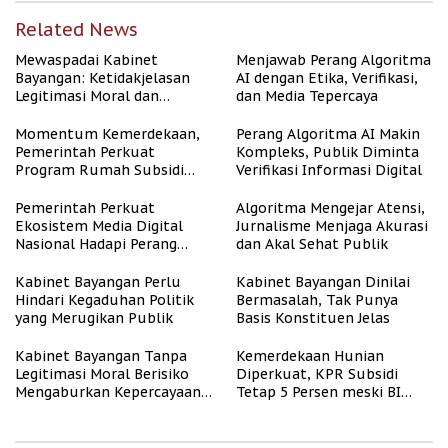
Related News
Mewaspadai Kabinet
Menjawab Perang Algoritma
Bayangan: Ketidakjelasan
AI dengan Etika, Verifikasi,
Legitimasi Moral dan
dan Media Tepercaya
Representasi
Momentum Kemerdekaan,
Perang Algoritma AI Makin
Pemerintah Perkuat
Kompleks, Publik Diminta
Program Rumah Subsidi
Verifikasi Informasi Digital
untuk Masyarakat
Berpenghasilan Rendah
Pemerintah Perkuat
Algoritma Mengejar Atensi,
Ekosistem Media Digital
Jurnalisme Menjaga Akurasi
Nasional Hadapi Perang
dan Akal Sehat Publik
Algoritma AI
Kabinet Bayangan Perlu
Kabinet Bayangan Dinilai
Hindari Kegaduhan Politik
Bermasalah, Tak Punya
yang Merugikan Publik
Basis Konstituen Jelas
Kabinet Bayangan Tanpa
Kemerdekaan Hunian
Legitimasi Moral Berisiko
Diperkuat, KPR Subsidi
Mengaburkan Kepercayaan
Tetap 5 Persen meski BI
Publik
Rate Naik