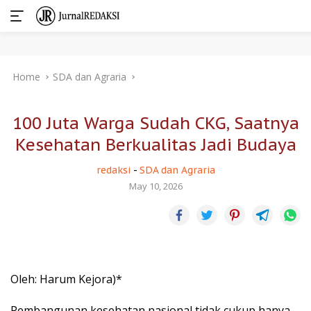
Skip
Home
SDA dan Agraria
to
content
100 Juta Warga Sudah CKG, Saatnya
Kesehatan Berkualitas Jadi Budaya
redaksi
-
SDA dan Agraria
May 10, 2026
Oleh: Harum Kejora)*
Pembangunan kesehatan nasional tidak cukup hanya