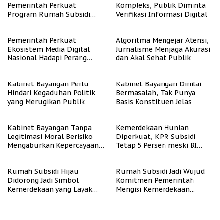
Pemerintah Perkuat
Kompleks, Publik Diminta
Program Rumah Subsidi
Verifikasi Informasi Digital
untuk Masyarakat
Berpenghasilan Rendah
Pemerintah Perkuat
Algoritma Mengejar Atensi,
Ekosistem Media Digital
Jurnalisme Menjaga Akurasi
Nasional Hadapi Perang
dan Akal Sehat Publik
Algoritma AI
Kabinet Bayangan Perlu
Kabinet Bayangan Dinilai
Hindari Kegaduhan Politik
Bermasalah, Tak Punya
yang Merugikan Publik
Basis Konstituen Jelas
Kabinet Bayangan Tanpa
Kemerdekaan Hunian
Legitimasi Moral Berisiko
Diperkuat, KPR Subsidi
Mengaburkan Kepercayaan
Tetap 5 Persen meski BI
Publik
Rate Naik
Rumah Subsidi Hijau
Rumah Subsidi Jadi Wujud
Didorong Jadi Simbol
Komitmen Pemerintah
Kemerdekaan yang Layak
Mengisi Kemerdekaan
dan Asri
dengan Kesejahteraan