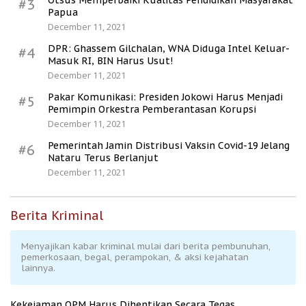
Otsus Memperbaiki Kualitas Pendidikan Masyarakat
#3
Papua
December 11, 2021
DPR: Ghassem Gilchalan, WNA Diduga Intel Keluar-
#4
Masuk RI, BIN Harus Usut!
December 11, 2021
Pakar Komunikasi: Presiden Jokowi Harus Menjadi
#5
Pemimpin Orkestra Pemberantasan Korupsi
December 11, 2021
Pemerintah Jamin Distribusi Vaksin Covid-19 Jelang
#6
Nataru Terus Berlanjut
December 11, 2021
Berita Kriminal
Menyajikan kabar kriminal mulai dari berita pembunuhan,
pemerkosaan, begal, perampokan, & aksi kejahatan
lainnya.
Kekejaman OPM Harus Dihentikan Secara Tegas