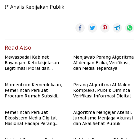
)* Analis Kebijakan Publik
Read Also
Mewaspadai Kabinet
Menjawab Perang Algoritma
Bayangan: Ketidakjelasan
AI dengan Etika, Verifikasi,
Legitimasi Moral dan
dan Media Tepercaya
Representasi
Momentum Kemerdekaan,
Perang Algoritma AI Makin
Pemerintah Perkuat
Kompleks, Publik Diminta
Program Rumah Subsidi
Verifikasi Informasi Digital
untuk Masyarakat
Berpenghasilan Rendah
Pemerintah Perkuat
Algoritma Mengejar Atensi,
Ekosistem Media Digital
Jurnalisme Menjaga Akurasi
Nasional Hadapi Perang
dan Akal Sehat Publik
Algoritma AI