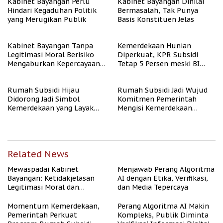
Kabinet Bayangan Perlu
Kabinet Bayangan Dinilai
Hindari Kegaduhan Politik
Bermasalah, Tak Punya
yang Merugikan Publik
Basis Konstituen Jelas
Kabinet Bayangan Tanpa
Kemerdekaan Hunian
Legitimasi Moral Berisiko
Diperkuat, KPR Subsidi
Mengaburkan Kepercayaan
Tetap 5 Persen meski BI
Publik
Rate Naik
Rumah Subsidi Hijau
Rumah Subsidi Jadi Wujud
Didorong Jadi Simbol
Komitmen Pemerintah
Kemerdekaan yang Layak
Mengisi Kemerdekaan
dan Asri
dengan Kesejahteraan
Related News
Mewaspadai Kabinet
Menjawab Perang Algoritma
Bayangan: Ketidakjelasan
AI dengan Etika, Verifikasi,
Legitimasi Moral dan
dan Media Tepercaya
Representasi
Momentum Kemerdekaan,
Perang Algoritma AI Makin
Pemerintah Perkuat
Kompleks, Publik Diminta