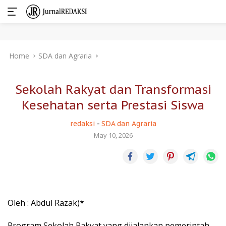
Skip
Home
SDA dan Agraria
to
content
Sekolah Rakyat dan Transformasi
Kesehatan serta Prestasi Siswa
redaksi
-
SDA dan Agraria
May 10, 2026
Oleh : Abdul Razak)*
Program Sekolah Rakyat yang dijalankan pemerintah