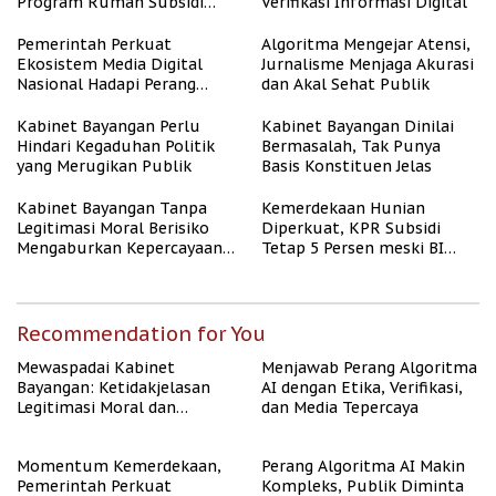
Program Rumah Subsidi
Verifikasi Informasi Digital
untuk Masyarakat
Berpenghasilan Rendah
Pemerintah Perkuat
Algoritma Mengejar Atensi,
Ekosistem Media Digital
Jurnalisme Menjaga Akurasi
Nasional Hadapi Perang
dan Akal Sehat Publik
Algoritma AI
Kabinet Bayangan Perlu
Kabinet Bayangan Dinilai
Hindari Kegaduhan Politik
Bermasalah, Tak Punya
yang Merugikan Publik
Basis Konstituen Jelas
Kabinet Bayangan Tanpa
Kemerdekaan Hunian
Legitimasi Moral Berisiko
Diperkuat, KPR Subsidi
Mengaburkan Kepercayaan
Tetap 5 Persen meski BI
Publik
Rate Naik
Recommendation for You
Mewaspadai Kabinet
Menjawab Perang Algoritma
Bayangan: Ketidakjelasan
AI dengan Etika, Verifikasi,
Legitimasi Moral dan
dan Media Tepercaya
Representasi
Momentum Kemerdekaan,
Perang Algoritma AI Makin
Pemerintah Perkuat
Kompleks, Publik Diminta